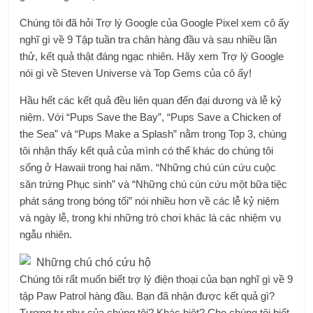
Chúng tôi đã hỏi Trợ lý Google của Google Pixel xem cô ấy
nghĩ gì về 9 Tập tuần tra chân hàng đầu và sau nhiều lần
thử, kết quả thật đáng ngạc nhiên. Hãy xem Trợ lý Google
nói gì về Steven Universe và Top Gems của cô ấy!
Hầu hết các kết quả đều liên quan đến đại dương và lễ kỷ
niệm. Với “Pups Save the Bay”, “Pups Save a Chicken of
the Sea” và “Pups Make a Splash” nằm trong Top 3, chúng
tôi nhận thấy kết quả của mình có thể khác do chúng tôi
sống ở Hawaii trong hai năm. “Những chú cún cứu cuộc
săn trứng Phục sinh” và “Những chú cún cứu một bữa tiệc
phát sáng trong bóng tối” nói nhiều hơn về các lễ kỷ niệm
và ngày lễ, trong khi những trò chơi khác là các nhiệm vụ
ngẫu nhiên.
Chúng tôi rất muốn biết trợ lý điện thoại của bạn nghĩ gì về 9
tập Paw Patrol hàng đầu. Bạn đã nhận được kết quả gì?
Tương tự như của chúng tôi? Khác biệt? Cho chúng tôi biết