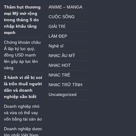
Thâm hụt thương
ANIME – MANGA
mại Mỹ mở rộng
CUỘC SỐNG
trong tháng 5 do
nhập khẩu tăng
GIẢI TRÍ
mạnh
LÀM ĐẸP
Chứng khoán châu
Nghệ sĩ
Á lập kỷ lục quý,
đồng USD mạnh
NHẠC ÂU MỸ
lên gây áp lực lên
NHẠC HOT
vàng
NHẠC TRẺ
3 hành vi dễ bị coi
là trốn thuế người
NHẠC TRỮ TÌNH
dân và doanh
Uncategorized
nghiệp cần biết
Doanh nghiệp nhỏ
và vừa có thể vay
vốn bằng tài sản ảo
Doanh nghiệp dược
lớn nhất Việt Nam