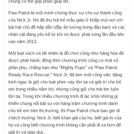
chúng có thể góp phần giúp đỡ.
Paw Patrol là một minh chứng thực sự cho sự thành công
của Nick Jr. Nó đã thu hút trẻ mẫu giáo ở khắp mọi nơi với
bài hát chủ đề hấp dẫn (đầy ấn tượng trong đầu bạn) và các
nhân vật đáng yêu kể từ khi nó được phát sóng lần đầu tiên
vào năm 2013.
Một loạt sách và tất nhiên là đồ chơi cũng như hàng hóa đã
được phát hành, đồng thời chương trình cũng có một số
phần phụ, chẳng hạn như “Mighty Pups” và “Paw Patrol:
Ready Race Rescue.” Nick Jr. đã làm một công việc đáng
kinh ngạc là giữ cho loạt phim này tồn tại và giải trí cho trẻ
em trong nhiều năm tới, nhưng cũng giữ cho trái tim luôn
tồn tại. Trong khi nhiều chương trình đi lạc khỏi những gì
khiến chúng nổi bật so với hàng trăm chương trình dành
cho trẻ em trên thị trường, thì Paw Patrol chưa bao giờ đi
chệch hướng. Nick Jr. biết khán giả của họ, biết giá trị của
họ và cũng biết chương trình không cần phải đi xa hơn để
giải trí và giáo dục.