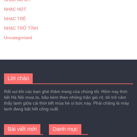
NHẠC HOT
NHẠC TRẺ
NHẠC TRỮ TÌNH
Uncategorized
Lời chào
Rất vui khi các bạn ghé thăm trang của chúng tôi. Hôm nay thời
tiết Hà Nội mưa to, bão kèm theo những trận gió rít, tôi trở cảm
thấy lạnh giữa cái thời tiết mùa hè oi bức này. Phải chăng là máy
lạnh đang bật hết công xuất
Bài viết mới
Danh mục