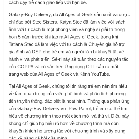
cách dạy trẻ cách giao tiếp với bạn bè.
Galaxy-Boy Delivery, do All Ages of Geek sản xuất và được
chỉ đạo bởi Stec Sisters. Katya Stec đã làm việc với sách
ảnh với tư cách là một phóng viên và nghệ sĩ giải trí trong
hơn 5 năm trước khi tạo ra All Ages of Geek, trong khi
Tatiana Stec đã làm việc với tư cách là Chuyên gia hỗ trợ
gia đình và DSP cho trẻ em và người lớn bị khuyết tật về
hành vi và phát triển. Sê-ri này sẽ tuân theo các nguyên tắc
của COPPA và có sẵn trên Ứng dụng OTT sắp ra mắt,
trang web của All Ages of Geek và Kênh YouTube.
Tại All Ages of Geek, chúng tôi tin rằng trẻ em nên tìm hiểu
về tầm quan trọng của việc phê bình và phân tích phương
tiện truyền thông, đặc biệt là hoạt hình. Thông qua phản ứng
của Galaxy-Boy Delivery với Paw Patrol, trẻ em có thể tìm
hiểu về chương trình theo một cách mới và thú vị. Điều này
không chỉ giúp họ hiểu rõ hơn về chương trình mà còn
khuyến khích họ tương tác với chương trình và xây dựng
các kỹ năng xã hội của mình.