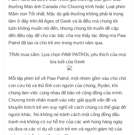
thưởng Màn ảnh Canada cho Chương trình hoặc Loạt phim
Mầm non Tốt nhất. Mặc dù giải thưởng không phải là trọng
tâm ở đây trên All Ages of Geek và là điều mà chúng tôi
luôn không muốn nói đến, nhưng chúng tôi muốn đề cập
đến điều này để cho các bậc cha mẹ thấy tác động mà Paw
Patrol đã tạo ra cho trẻ em trong mười năm qua.
TRẠI mua sắm: Lựa chọn PAW PATROL yêu thích của mọi
lứa tuổi của Geek
Mỗi tập phim kể về Paw Patrol, một nhóm gồm sáu chú chó
con cứu hộ và thủ lĩnh con người của chúng, Ryder, khi
chúng làm việc cùng nhau để bảo vệ cộng đồng của mình.
Chương trình nhấn mạnh vào việc giải quyết vấn đề và
khuyến khích trẻ em suy nghĩ về cách chúng có thể giúp đỡ
người khác. Nó không né tránh cách một cộng đồng đấu
tranh mà không có sự hỗ trợ của các anh hùng hàng ngày
và đưa ra các ví dụ về cách trẻ em và người giám hộ của