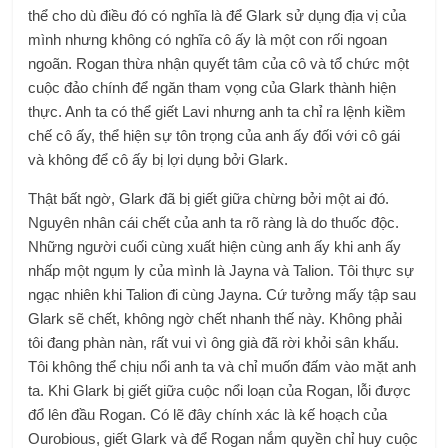
thể cho dù điều đó có nghĩa là để Glark sử dụng địa vị của
mình nhưng không có nghĩa cô ấy là một con rối ngoan
ngoãn. Rogan thừa nhận quyết tâm của cô và tổ chức một
cuộc đảo chính để ngăn tham vọng của Glark thành hiện
thực. Anh ta có thể giết Lavi nhưng anh ta chỉ ra lệnh kiềm
chế cô ấy, thể hiện sự tôn trọng của anh ấy đối với cô gái
và không để cô ấy bị lợi dụng bởi Glark.
Thật bất ngờ, Glark đã bị giết giữa chừng bởi một ai đó.
Nguyên nhân cái chết của anh ta rõ ràng là do thuốc độc.
Những người cuối cùng xuất hiện cùng anh ấy khi anh ấy
nhấp một ngụm ly của mình là Jayna và Talion. Tôi thực sự
ngạc nhiên khi Talion đi cùng Jayna. Cứ tưởng mấy tập sau
Glark sẽ chết, không ngờ chết nhanh thế này. Không phải
tôi đang phàn nàn, rất vui vì ông già đã rời khỏi sân khấu.
Tôi không thể chịu nổi anh ta và chỉ muốn đấm vào mặt anh
ta. Khi Glark bị giết giữa cuộc nổi loạn của Rogan, lỗi được
đổ lên đầu Rogan. Có lẽ đây chính xác là kế hoạch của
Ourobious, giết Glark và để Rogan nắm quyền chỉ huy cuộc