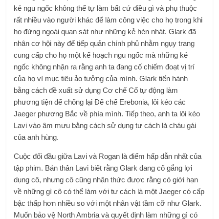
kẻ ngu ngốc không thể tự làm bất cứ điều gì và phụ thuộc
rất nhiều vào người khác để làm công việc cho họ trong khi
họ đứng ngoài quan sát như những kẻ hèn nhát. Glark đã
nhân cơ hội này để tiếp quản chính phủ nhằm ngụy trang
cung cấp cho họ một kế hoạch ngu ngốc mà những kẻ
ngốc không nhận ra rằng anh ta đang cố chiếm đoạt vị trí
của họ vì mục tiêu ảo tưởng của mình. Glark tiến hành
bằng cách đề xuất sử dụng Cơ chế Cổ tự động làm
phương tiện để chống lại Đế chế Erebonia, lôi kéo các
Jaeger phương Bắc về phía mình. Tiếp theo, anh ta lôi kéo
Lavi vào âm mưu bằng cách sử dụng tư cách là cháu gái
của anh hùng.
Cuộc đối đầu giữa Lavi và Rogan là điểm hấp dẫn nhất của
tập phim. Bản thân Lavi biết rằng Glark đang cố gắng lợi
dụng cô, nhưng cô cũng nhận thức được rằng có giới hạn
về những gì cô có thể làm với tư cách là một Jaeger có cấp
bậc thấp hơn nhiều so với một nhân vật tầm cỡ như Glark.
Muốn bảo vệ North Ambria và quyết định làm những gì có