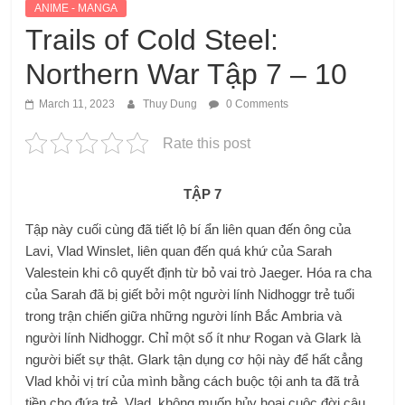
ANIME - MANGA
Trails of Cold Steel:
Northern War Tập 7 – 10
March 11, 2023
Thuy Dung
0 Comments
Rate this post
TẬP 7
Tập này cuối cùng đã tiết lộ bí ẩn liên quan đến ông của
Lavi, Vlad Winslet, liên quan đến quá khứ của Sarah
Valestein khi cô quyết định từ bỏ vai trò Jaeger. Hóa ra cha
của Sarah đã bị giết bởi một người lính Nidhoggr trẻ tuổi
trong trận chiến giữa những người lính Bắc Ambria và
người lính Nidhoggr. Chỉ một số ít như Rogan và Glark là
người biết sự thật. Glark tận dụng cơ hội này để hất cẳng
Vlad khỏi vị trí của mình bằng cách buộc tội anh ta đã trả
tiền cho đứa trẻ. Vlad, không muốn hủy hoại cuộc đời cậu