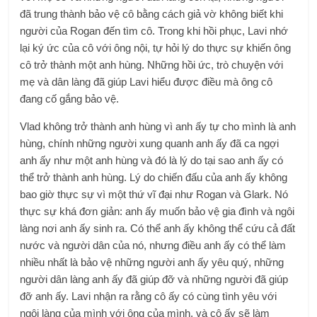
đã trung thành bảo vệ cô bằng cách giả vờ không biết khi
người của Rogan đến tìm cô. Trong khi hồi phục, Lavi nhớ
lại ký ức của cô với ông nội, tự hỏi lý do thực sự khiến ông
cô trở thành một anh hùng. Những hồi ức, trò chuyện với
mẹ và dân làng đã giúp Lavi hiểu được điều mà ông cô
đang cố gắng bảo vệ.
Vlad không trở thành anh hùng vì anh ấy tự cho mình là anh
hùng, chính những người xung quanh anh ấy đã ca ngợi
anh ấy như một anh hùng và đó là lý do tại sao anh ấy có
thể trở thành anh hùng. Lý do chiến đấu của anh ấy không
bao giờ thực sự vì một thứ vĩ đại như Rogan và Glark. Nó
thực sự khá đơn giản: anh ấy muốn bảo vệ gia đình và ngôi
làng nơi anh ấy sinh ra. Có thể anh ấy không thể cứu cả đất
nước và người dân của nó, nhưng điều anh ấy có thể làm
nhiều nhất là bảo vệ những người anh ấy yêu quý, những
người dân làng anh ấy đã giúp đỡ và những người đã giúp
đỡ anh ấy. Lavi nhận ra rằng cô ấy có cùng tình yêu với
ngôi làng của mình với ông của mình, và cô ấy sẽ làm