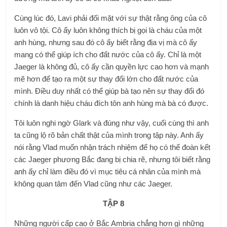
Cùng lúc đó, Lavi phải đối mặt với sự thật rằng ông của cô
luôn vô tội. Cô ấy luôn không thích bị gọi là cháu của một
anh hùng, nhưng sau đó cô ấy biết rằng địa vị mà cô ấy
mang có thể giúp ích cho đất nước của cô ấy. Chỉ là một
Jaeger là không đủ, cô ấy cần quyền lực cao hơn và mạnh
mẽ hơn để tạo ra một sự thay đổi lớn cho đất nước của
mình. Điều duy nhất có thể giúp bà tạo nên sự thay đổi đó
chính là danh hiệu cháu đích tôn anh hùng mà bà có được.
Tôi luôn nghi ngờ Glark và đúng như vậy, cuối cùng thì anh
ta cũng lộ rõ ​​bản chất thật của mình trong tập này. Anh ấy
nói rằng Vlad muốn nhận trách nhiệm để họ có thể đoàn kết
các Jaeger phương Bắc đang bị chia rẽ, nhưng tôi biết rằng
anh ấy chỉ làm điều đó vì mục tiêu cá nhân của mình mà
không quan tâm đến Vlad cũng như các Jaeger.
TẬP 8
Những người cấp cao ở Bắc Ambria chẳng hơn gì những