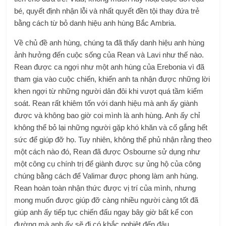
bé, quyết định nhận lỗi và nhất quyết đền tội thay đứa trẻ
bằng cách từ bỏ danh hiệu anh hùng Bắc Ambria.
Về chủ đề anh hùng, chúng ta đã thấy danh hiệu anh hùng
ảnh hưởng đến cuộc sống của Rean và Lavi như thế nào.
Rean được ca ngợi như một anh hùng của Erebonia vì đã
tham gia vào cuộc chiến, khiến anh ta nhận được những lời
khen ngợi từ những người dân đôi khi vượt quá tầm kiểm
soát. Rean rất khiêm tốn với danh hiệu mà anh ấy giành
được và không bao giờ coi mình là anh hùng. Anh ấy chỉ
không thể bỏ lại những người gặp khó khăn và cố gắng hết
sức để giúp đỡ họ. Tuy nhiên, không thể phủ nhận rằng theo
một cách nào đó, Rean đã được Osbourne sử dụng như
một công cụ chính trị để giành được sự ủng hộ của công
chúng bằng cách để Valimar được phong làm anh hùng.
Rean hoàn toàn nhận thức được vị trí của mình, nhưng
mong muốn được giúp đỡ càng nhiều người càng tốt đã
giúp anh ấy tiếp tục chiến đấu ngay bây giờ bất kể con
đường mà anh ấy sẽ đi có khắc nghiệt đến đâu.