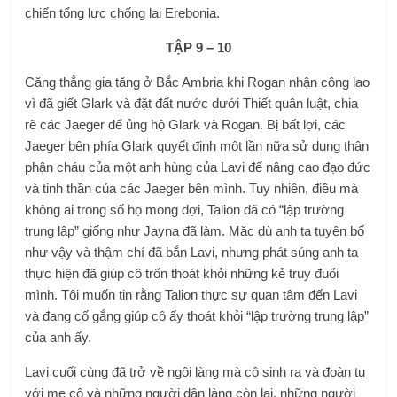
chiến tổng lực chống lại Erebonia.
TẬP 9 – 10
Căng thẳng gia tăng ở Bắc Ambria khi Rogan nhận công lao
vì đã giết Glark và đặt đất nước dưới Thiết quân luật, chia
rẽ các Jaeger để ủng hộ Glark và Rogan. Bị bất lợi, các
Jaeger bên phía Glark quyết định một lần nữa sử dụng thân
phận cháu của một anh hùng của Lavi để nâng cao đạo đức
và tinh thần của các Jaeger bên mình. Tuy nhiên, điều mà
không ai trong số họ mong đợi, Talion đã có “lập trường
trung lập” giống như Jayna đã làm. Mặc dù anh ta tuyên bố
như vậy và thậm chí đã bắn Lavi, nhưng phát súng anh ta
thực hiện đã giúp cô trốn thoát khỏi những kẻ truy đuổi
mình. Tôi muốn tin rằng Talion thực sự quan tâm đến Lavi
và đang cố gắng giúp cô ấy thoát khỏi “lập trường trung lập”
của anh ấy.
Lavi cuối cùng đã trở về ngôi làng mà cô sinh ra và đoàn tụ
với mẹ cô và những người dân làng còn lại, những người