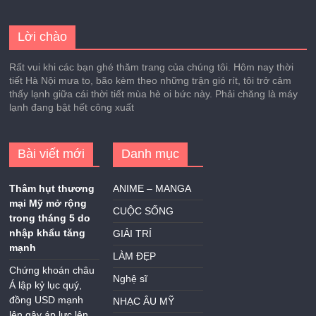
Lời chào
Rất vui khi các bạn ghé thăm trang của chúng tôi. Hôm nay thời
tiết Hà Nội mưa to, bão kèm theo những trận gió rít, tôi trở cảm
thấy lạnh giữa cái thời tiết mùa hè oi bức này. Phải chăng là máy
lạnh đang bật hết công xuất
Bài viết mới
Danh mục
Thâm hụt thương
ANIME – MANGA
mại Mỹ mở rộng
CUỘC SỐNG
trong tháng 5 do
nhập khẩu tăng
GIẢI TRÍ
mạnh
LÀM ĐẸP
Chứng khoán châu
Nghệ sĩ
Á lập kỷ lục quý,
đồng USD mạnh
NHẠC ÂU MỸ
lên gây áp lực lên