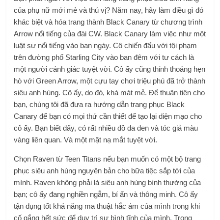
của phụ nữ mới mẻ và thú vị? Năm nay, hãy làm điều gì đó
khác biệt và hóa trang thành Black Canary từ chương trình
Arrow nổi tiếng của đài CW. Black Canary làm việc như một
luật sư nổi tiếng vào ban ngày. Cô chiến đấu với tội phạm
trên đường phố Starling City vào ban đêm với tư cách là
một người cảnh giác tuyệt vời. Cô ấy cũng thỉnh thoảng hẹn
hò với Green Arrow, một cựu tay chơi triệu phú đã trở thành
siêu anh hùng. Cô ấy, do đó, khá mát mẻ. Để thuận tiện cho
bạn, chúng tôi đã đưa ra hướng dẫn trang phục Black
Canary để bạn có mọi thứ cần thiết để tạo lại diện mạo cho
cô ấy. Bạn biết đấy, có rất nhiều đồ da đen và tóc giả màu
vàng liên quan. Và một mặt nạ mắt tuyệt vời.
Chọn Raven từ Teen Titans nếu bạn muốn có một bộ trang
phục siêu anh hùng nguyên bản cho bữa tiệc sắp tới của
mình. Raven không phải là siêu anh hùng bình thường của
bạn; cô ấy đang nghiền ngẫm, bí ẩn và thông minh. Cô ấy
tận dụng tốt khả năng ma thuật hắc ám của mình trong khi
cố gắng hết sức để duy trì sự bình tĩnh của mình. Trong