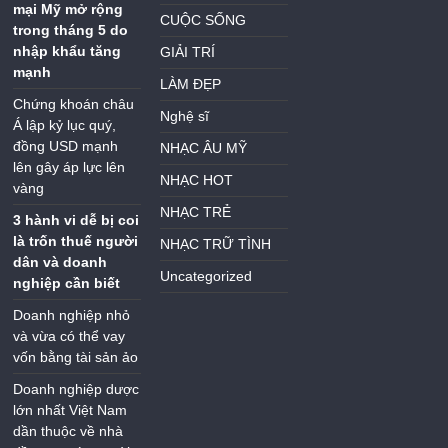
mại Mỹ mở rộng
CUỘC SỐNG
trong tháng 5 do
nhập khẩu tăng
GIẢI TRÍ
mạnh
LÀM ĐẸP
Chứng khoán châu
Nghệ sĩ
Á lập kỷ lục quý,
đồng USD mạnh
NHẠC ÂU MỸ
lên gây áp lực lên
NHẠC HOT
vàng
NHẠC TRẺ
3 hành vi dễ bị coi
là trốn thuế người
NHẠC TRỮ TÌNH
dân và doanh
Uncategorized
nghiệp cần biết
Doanh nghiệp nhỏ
và vừa có thể vay
vốn bằng tài sản ảo
Doanh nghiệp dược
lớn nhất Việt Nam
dần thuộc về nhà