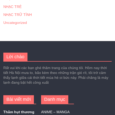
NHẠC TRẺ
NHẠC TRỮ TÌNH
Uncategorized
Lời chào
Rất vui khi các bạn ghé thăm trang của chúng tôi. Hôm nay thời
tiết Hà Nội mưa to, bão kèm theo những trận gió rít, tôi trở cảm
thấy lạnh giữa cái thời tiết mùa hè oi bức này. Phải chăng là máy
lạnh đang bật hết công xuất
Bài viết mới
Danh mục
Thâm hụt thương
ANIME – MANGA