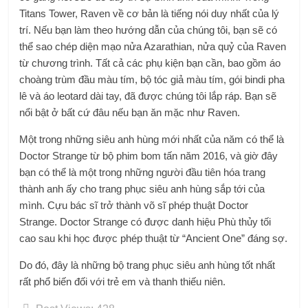
Titans Tower, Raven về cơ bản là tiếng nói duy nhất của lý
trí. Nếu bạn làm theo hướng dẫn của chúng tôi, bạn sẽ có
thể sao chép diện mạo nửa Azarathian, nửa quỷ của Raven
từ chương trình. Tất cả các phụ kiện bạn cần, bao gồm áo
choàng trùm đầu màu tím, bộ tóc giả màu tím, gói bindi pha
lê và áo leotard dài tay, đã được chúng tôi lắp ráp. Bạn sẽ
nổi bật ở bất cứ đâu nếu bạn ăn mặc như Raven.
Một trong những siêu anh hùng mới nhất của năm có thể là
Doctor Strange từ bộ phim bom tấn năm 2016, và giờ đây
bạn có thể là một trong những người đầu tiên hóa trang
thành anh ấy cho trang phục siêu anh hùng sắp tới của
mình. Cựu bác sĩ trở thành võ sĩ phép thuật Doctor
Strange. Doctor Strange có được danh hiệu Phù thủy tối
cao sau khi học được phép thuật từ “Ancient One” đáng sợ.
Do đó, đây là những bộ trang phục siêu anh hùng tốt nhất
rất phổ biến đối với trẻ em và thanh thiếu niên.