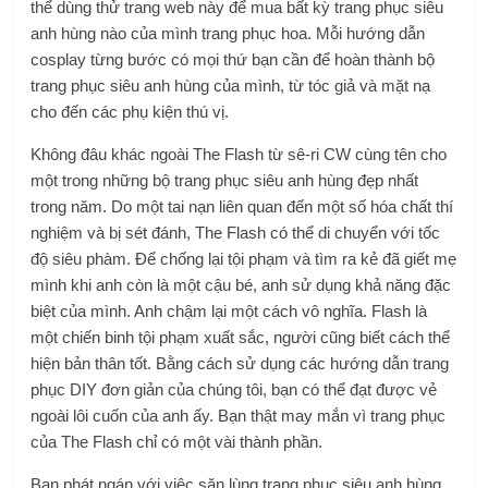
thể dùng thử trang web này để mua bất kỳ trang phục siêu
anh hùng nào của mình
trang phục hoa
. Mỗi hướng dẫn
cosplay từng bước có mọi thứ bạn cần để hoàn thành bộ
trang phục siêu anh hùng của mình, từ tóc giả và mặt nạ
cho đến các phụ kiện thú vị.
Không đâu khác ngoài The Flash từ sê-ri CW cùng tên cho
một trong những bộ trang phục siêu anh hùng đẹp nhất
trong năm. Do một tai nạn liên quan đến một số hóa chất thí
nghiệm và bị sét đánh, The Flash có thể di chuyển với tốc
độ siêu phàm. Để chống lại tội phạm và tìm ra kẻ đã giết mẹ
mình khi anh còn là một cậu bé, anh sử dụng khả năng đặc
biệt của mình. Anh chậm lại một cách vô nghĩa. Flash là
một chiến binh tội phạm xuất sắc, người cũng biết cách thể
hiện bản thân tốt. Bằng cách sử dụng các hướng dẫn trang
phục DIY đơn giản của chúng tôi, bạn có thể đạt được vẻ
ngoài lôi cuốn của anh ấy. Bạn thật may mắn vì trang phục
của The Flash chỉ có một vài thành phần.
Bạn phát ngán với việc săn lùng trang phục siêu anh hùng