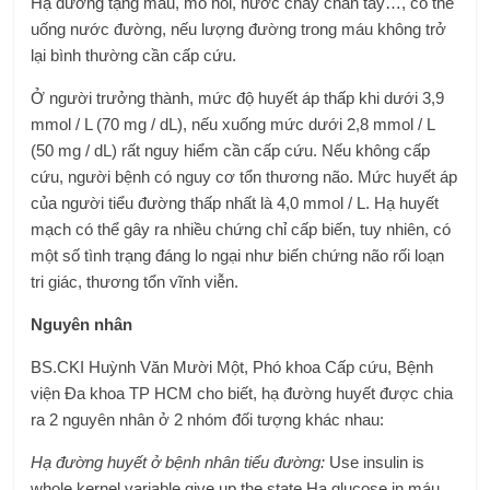
Hạ đường tặng máu, mồ hôi, nước chảy chân tay…, có thể
uống nước đường, nếu lượng đường trong máu không trở
lại bình thường cần cấp cứu.
Ở người trưởng thành, mức độ huyết áp thấp khi dưới 3,9
mmol / L (70 mg / dL), nếu xuống mức dưới 2,8 mmol / L
(50 mg / dL) rất nguy hiểm cần cấp cứu. Nếu không cấp
cứu, người bệnh có nguy cơ tổn thương não. Mức huyết áp
của người tiểu đường thấp nhất là 4,0 mmol / L. Hạ huyết
mạch có thể gây ra nhiều chứng chỉ cấp biến, tuy nhiên, có
một số tình trạng đáng lo ngại như biến chứng não rối loạn
tri giác, thương tổn vĩnh viễn.
Nguyên nhân
BS.CKI Huỳnh Văn Mười Một, Phó khoa Cấp cứu, Bệnh
viện Đa khoa TP HCM cho biết, hạ đường huyết được chia
ra 2 nguyên nhân ở 2 nhóm đối tượng khác nhau:
Hạ đường huyết ở bệnh nhân tiểu đường:
Use insulin is
whole kernel variable give up the state Hạ glucose in máu.