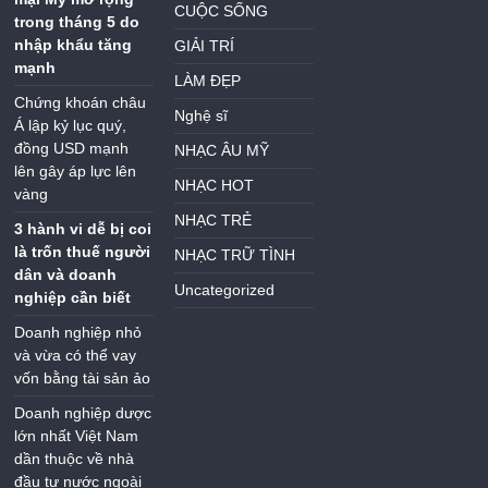
CUỘC SỐNG
trong tháng 5 do
nhập khẩu tăng
GIẢI TRÍ
mạnh
LÀM ĐẸP
Chứng khoán châu
Nghệ sĩ
Á lập kỷ lục quý,
đồng USD mạnh
NHẠC ÂU MỸ
lên gây áp lực lên
NHẠC HOT
vàng
NHẠC TRẺ
3 hành vi dễ bị coi
là trốn thuế người
NHẠC TRỮ TÌNH
dân và doanh
Uncategorized
nghiệp cần biết
Doanh nghiệp nhỏ
và vừa có thể vay
vốn bằng tài sản ảo
Doanh nghiệp dược
lớn nhất Việt Nam
dần thuộc về nhà
đầu tư nước ngoài