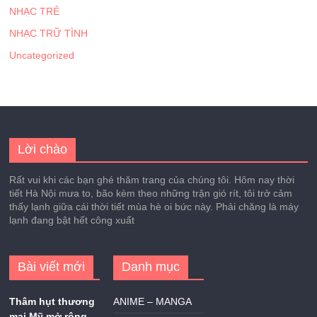
NHẠC TRẺ
NHẠC TRỮ TÌNH
Uncategorized
Lời chào
Rất vui khi các bạn ghé thăm trang của chúng tôi. Hôm nay thời
tiết Hà Nội mưa to, bão kèm theo những trận gió rít, tôi trở cảm
thấy lạnh giữa cái thời tiết mùa hè oi bức này. Phải chăng là máy
lạnh đang bật hết công xuất
Bài viết mới
Danh mục
Thâm hụt thương
ANIME – MANGA
mại Mỹ mở rộng