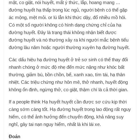
mặt, co giật, nói huyết, mất ý thức, lắp, hoang mang …
đường huyết hạ thấp trong lúc ngủ, người bệnh có thể gặp
ác mộng, mệt mỏi. or lú lẫn khi thức dậy, đổ nhiều mồ hôi.
Có một số người không có hình dạng chứng chỉ của hạ
đường huyết. Đây là trạng thái không nhận biết được
đường huyết và nó thường xảy ra khi người mắc bệnh tiểu
đường lâu năm hoặc người thường xuyên hạ đường huyết.
Các dấu hiệu hạ đường huyết ở trẻ sơ sinh có thể thay đổi
nhanh chóng ở mức độ nhẹ đến mức nặng như khóc bất
thường, giảm bú, bồn chồn, bể, xanh xao, tím tái, hạ thân
nhiệt. Các triệu chứng như hôn mê, thở nhanh, huyết động
không ổn định, ngừng thở, co giật, thậm chí là cả thời gian.
If a people think Hạ huyết huyết cần được sơ cứu kịp thời
càng sớm càng tốt. Hạ đường huyết trong lao động rất nguy
hiểm, có thể ảnh hưởng đến chuyển động, khả năng suy
nghĩ, gây tai nạn nguy hiểm, nhất là khi lái xe.
Đoán