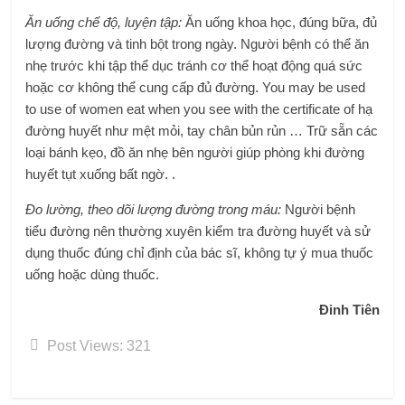
Ăn uống chế độ, luyện tập:
Ăn uống khoa học, đúng bữa, đủ
lượng đường và tinh bột trong ngày. Người bệnh có thể ăn
nhẹ trước khi tập thể dục tránh cơ thể hoạt động quá sức
hoặc cơ không thể cung cấp đủ đường. You may be used
to use of women eat when you see with the certificate of hạ
đường huyết như mệt mỏi, tay chân bủn rủn … Trữ sẵn các
loại bánh kẹo, đồ ăn nhẹ bên người giúp phòng khi đường
huyết tụt xuống bất ngờ. .
Đo lường, theo dõi lượng đường trong máu:
Người bệnh
tiểu đường nên thường xuyên kiểm tra đường huyết và sử
dụng thuốc đúng chỉ định của bác sĩ, không tự ý mua thuốc
uống hoặc dùng thuốc.
Đinh Tiên
Post Views:
321