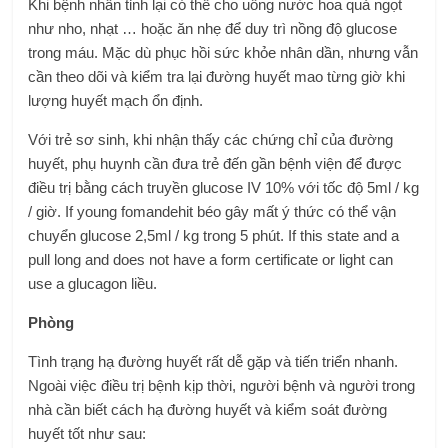
Khi bệnh nhân tỉnh lại có thể cho uống nước hoa quả ngọt
như nho, nhạt … hoặc ăn nhẹ để duy trì nồng độ glucose
trong máu.
Mặc dù phục hồi sức khỏe nhân dần, nhưng vẫn
cần theo dõi và kiểm tra lại đường huyết mao từng giờ khi
lượng huyết mạch ổn định.
Với trẻ sơ sinh, khi nhận thấy các chứng chỉ của đường
huyết, phụ huynh cần đưa trẻ đến gần bệnh viện để được
điều trị bằng cách truyền glucose IV 10% với tốc độ 5ml / kg
/ giờ. If young fomandehit béo gây mất ý thức có thể vận
chuyển glucose 2,5ml / kg trong 5 phút. If this state and a
pull long and does not have a form certificate or light can
use a glucagon liều.
Phòng
Tình trạng hạ đường huyết rất dễ gặp và tiến triển nhanh.
Ngoài việc điều trị bệnh kịp thời, người bệnh và người trong
nhà cần biết cách hạ đường huyết và kiểm soát đường
huyết tốt như sau: