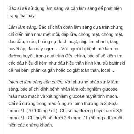
Bác sĩ sẽ sử dụng lâm sàng và cận lâm sàng để phát hiện
trạng thái này.
Lâm lâm sàng:
Bác sĩ chẩn đoán lâm sàng dựa trên chứng
chỉ điển hình như mệt mỏi, dập lửa, chóng mặt, chóng mặt,
đau đầu, lo âu, hoảng sợ, kích hoạt, nhịp tim nhanh, tăng
huyết áp, đau dây ngực … Với người bị bệnh mê làm hạ
đường huyết, trong quá trình điều chỉnh, bác sĩ sẽ kiểm tra
các dấu hiệu đi kèm như dấu hiệu thần kinh khu trú babinski
cả hai bên, phản xạ gân hoặc co giật toàn thân, local …
Internet lâm sàng cận chiến:
Với phương pháp xử lý lâm
sàng, bác sĩ chỉ định bệnh nhân làm xét nghiệm glucose
máu mao mạch và xét nghiệm glucose huyết tĩnh mạch.
Chỉ số đường trong máu ở người bình thường là 3,9-5,6
mmol / L (70-100mg / dL). Chỉ số hạ đường huyết dưới 3,9
mmol / L. Chỉ huyết số dưới 2,8 mmol / L (50 mg / dL) xuất
hiện các chứng khoán.