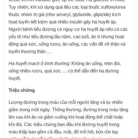
Tuy nhiên, khi sử dụng quá liều các loại thuốc sulfonylurea
thuộc nhóm trị giá (như amaryl, glyburide, glipizide) kích
hoạt tuyến tiết kiệm quá nhiều insulin gây hạ huyết áp.
Người bệnh tiểu đường có nguy cơ hạ huyết áp nếu có các
yếu tố như tiểu đường lâu năm, cao tuổi, ăn ít nhưng hoạt
động quá sức, uống rượu, ăn uống, các vấn đề về thận và
tuyến thượng thận .. .
Hạ huyết mạch ở bình thường:
Không ăn uống, nhịn đói,
uống nhiều rượu, quá sức … có thể dẫn đến hạ đường
huyết.
Triệu chứng
Lượng đường trong máu của mỗi người tăng và tự nhiên
giảm trong một ngày. Thông thường, đường trong máu tăng
lên sau khi ăn và giảm xuống khi hoạt động thể chất hoặc
khi đói. Các triệu chứng ban đầu khi đường huyết trong
máu thấp bao gồm cả đầu, mặt, đổ mồ hôi, bủn rủn tay