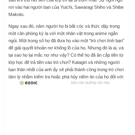
rơi vào hai người bạn của Yuichi, Sawaragi Shiho và Shibe
Makoto.
Ngay sau đó, năm người họ bị bắt cóc và thức dậy trong
một căn phòng kỳ lạ với một nhân vật trong anime ngắn
ngủi. Một trong số họ đã đưa họ vào một “trò chơi tình bạn”
để giải quyết khoản nợ khổng lồ của họ. Nhưng đó là ai, và
tại sao họ lại mắc nợ như vậy? Có thể họ đã ăn cắp tiền từ
lớp học để trả tiền vào trò chơi? Katagiri và những người
bạn thân nhất của anh ấy sẽ phải thành công trong trò chơi
tâm lý nhằm kiểm tra hoặc phá hủy niềm tin của họ đối với
báo cáo quảng cáo này