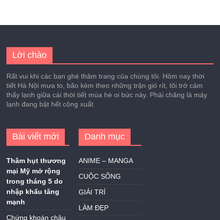
Lời chào
Rất vui khi các bạn ghé thăm trang của chúng tôi. Hôm nay thời
tiết Hà Nội mưa to, bão kèm theo những trận gió rít, tôi trở cảm
thấy lạnh giữa cái thời tiết mùa hè oi bức này. Phải chăng là máy
lạnh đang bật hết công xuất
Bài viết mới
Danh mục
Thâm hụt thương
ANIME – MANGA
mại Mỹ mở rộng
CUỘC SỐNG
trong tháng 5 do
nhập khẩu tăng
GIẢI TRÍ
mạnh
LÀM ĐẸP
Chứng khoán châu