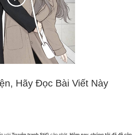
ện, Hãy Đọc Bài Viết Này
ến với
Truyện tranh StiG
cập nhật.
Hôm nay, chúng tôi đã đề cập