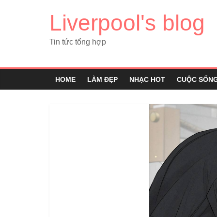
Liverpool's blog
Tin tức tổng hợp
HOME
LÀM ĐẸP
NHẠC HOT
CUỘC SỐN