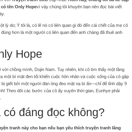
g có tên Only Hope
vì vậy chúng tôi khuyên bạn nên đọc bài viết
ày.
ột lý do; Ý tôi là, có lẽ nó có liên quan gì đó đến cái chết của mẹ cô
mà đúng hơn là một người có liên quan đến anh chàng đã thuê anh
nly Hope
với chồng mình, Dojin Nam. Tuy nhiên, khi cô tìm thấy một tầng
n ra một bí mật đen tối khiến cuộc hôn nhân và cuộc sống của cô gặp
bị giết bởi một người đàn ông đeo mặt nạ bí ẩn—chỉ để tỉnh dậy 9
h! Theo dõi các bước của cô ấy xuyên thời gian, Eunhye phải
.
 có đáng đọc không?
 truyện tranh này cho bạn nếu bạn yêu thích truyện tranh lãng