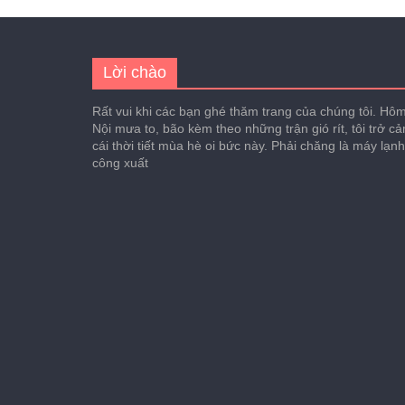
Lời chào
Rất vui khi các bạn ghé thăm trang của chúng tôi. Hôm 
Nội mưa to, bão kèm theo những trận gió rít, tôi trở c
cái thời tiết mùa hè oi bức này. Phải chăng là máy lạn
công xuất