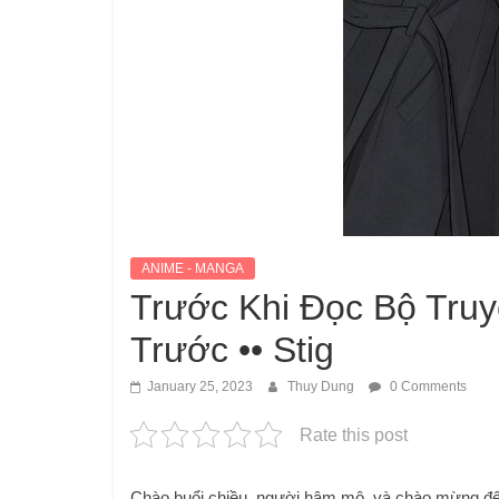
ANIME - MANGA
Trước Khi Đọc Bộ Truy
Trước •• Stig
January 25, 2023
Thuy Dung
0 Comments
Rate this post
Chào buổi chiều, người hâm mộ, và chào mừng đ