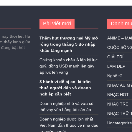
Bài viết mới
Danh mụ
nay thời tiết Hà
Thâm hụt thương mại Mỹ mở
ANIME – M
ảm thấy lạnh giữa
rộng trong tháng 5 do nhập
h đang bật hết
CUỘC SỐN
khẩu tăng mạnh
GIẢI TRÍ
Chứng khoán châu Á lập kỷ lục
quý, đồng USD mạnh lên gây
LÀM ĐẸP
áp lực lên vàng
Nghệ sĩ
3 hành vi dễ bị coi là trốn
NHẠC ÂU M
thuế người dân và doanh
nghiệp cần biết
NHẠC HOT
Doanh nghiệp nhỏ và vừa có
NHẠC TRẺ
thể vay vốn bằng tài sản ảo
NHẠC TRỮ 
Doanh nghiệp dược lớn nhất
Uncategoriz
Việt Nam dần thuộc về nhà đầu
tư nước ngoài