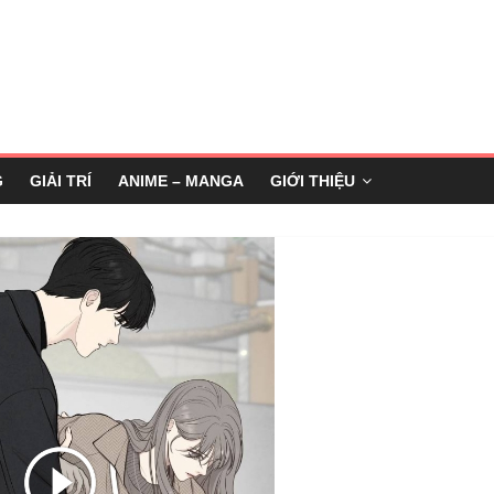
G
GIẢI TRÍ
ANIME – MANGA
GIỚI THIỆU