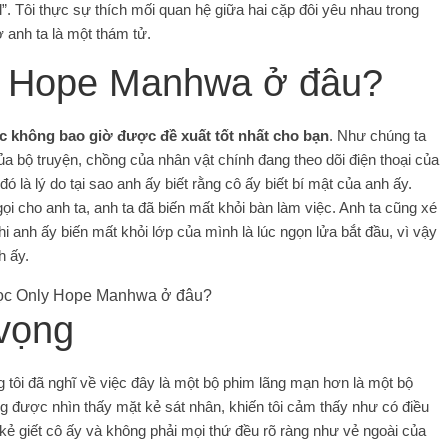
”. Tôi thực sự thích mối quan hệ giữa hai cặp đôi yêu nhau trong
ợ anh ta là một thám tử.
ly Hope Manhwa ở đâu?
 không bao giờ được đề xuất tốt nhất cho bạn
. Như chúng ta
a bộ truyện, chồng của nhân vật chính đang theo dõi điện thoại của
ó là lý do tại sao anh ấy biết rằng cô ấy biết bí mật của anh ấy.
ọi cho anh ta, anh ta đã biến mất khỏi bàn làm việc. Anh ta cũng xé
hi anh ấy biến mất khỏi lớp của mình là lúc ngọn lửa bắt đầu, vì vậy
h ấy.
 vọng
tôi đã nghĩ về việc đây là một bộ phim lãng mạn hơn là một bộ
ng được nhìn thấy mặt kẻ sát nhân, khiến tôi cảm thấy như có điều
 kẻ giết cô ấy và không phải mọi thứ đều rõ ràng như vẻ ngoài của