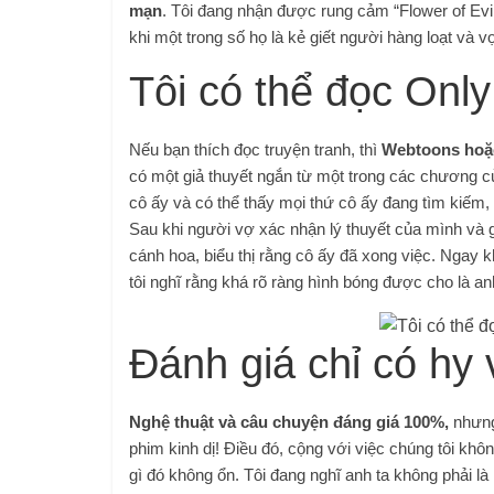
mạn
. Tôi đang nhận được rung cảm “Flower of Evil
khi một trong số họ là kẻ giết người hàng loạt và v
Tôi có thể đọc On
Nếu bạn thích đọc truyện tranh, thì
Webtoons hoặc
có một giả thuyết ngắn từ một trong các chương củ
cô ấy và có thể thấy mọi thứ cô ấy đang tìm kiếm, đ
Sau khi người vợ xác nhận lý thuyết của mình và g
cánh hoa, biểu thị rằng cô ấy đã xong việc. Ngay k
tôi nghĩ rằng khá rõ ràng hình bóng được cho là an
Đánh giá chỉ có hy
Nghệ thuật và câu chuyện đáng giá 100%,
nhưng 
phim kinh dị! Điều đó, cộng với việc chúng tôi khô
gì đó không ổn. Tôi đang nghĩ anh ta không phải là