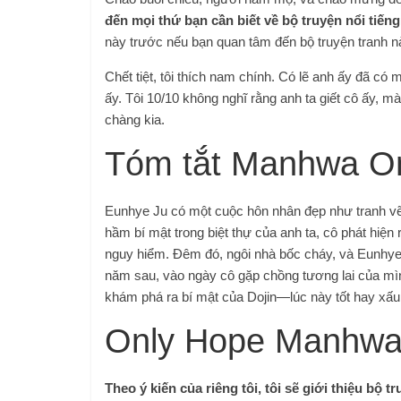
đến mọi thứ bạn cần biết về bộ truyện nổi tiến
này trước nếu bạn quan tâm đến bộ truyện tranh n
Chết tiệt, tôi thích nam chính. Có lẽ anh ấy đã có m
ấy. Tôi 10/10 không nghĩ rằng anh ta giết cô ấy, 
chàng kia.
Tóm tắt Manhwa O
Eunhye Ju có một cuộc hôn nhân đẹp như tranh vẽ 
hầm bí mật trong biệt thự của anh ta, cô phát hiệ
nguy hiểm. Đêm đó, ngôi nhà bốc cháy, và Eunhye 
năm sau, vào ngày cô gặp chồng tương lai của mìn
khám phá ra bí mật của Dojin—lúc này tốt hay xấu
Only Hope Manhwa
Theo ý kiến ​​của riêng tôi, tôi sẽ giới thiệu bộ