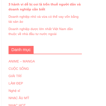
3 hành vi dễ bị coi là trốn thuế người dân và
doanh nghiệp cần biết
Doanh nghiệp nhỏ và vừa có thể vay vốn bằng
tài sản ảo
Doanh nghiệp dược lớn nhất Việt Nam dần
thuộc về nhà đầu tư nước ngoài
Danh mục
ANIME – MANGA
CUỘC SỐNG
GIẢI TRÍ
LÀM ĐẸP
Nghệ sĩ
NHẠC ÂU MỸ
NHẠC HOT