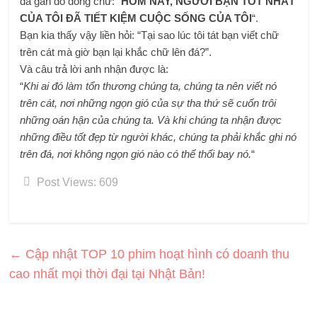
đá gần đó dòng chữ: “
HÔM NAY, NGƯỜI BẠN TỐT NHẤT
CỦA TÔI ĐÃ TIẾT KIỆM CUỘC SỐNG CỦA TÔI
“.
Bạn kia thấy vậy liền hỏi: “Tại sao lúc tôi tát bạn viết chữ
trên cát mà giờ bạn lại khắc chữ lên đá?”.
Và câu trả lời anh nhận được là:
“
Khi ai đó làm tổn thương chúng ta, chúng ta nên viết nó
trên cát, nơi những ngọn gió của sự tha thứ sẽ cuốn trôi
những oán hận của chúng ta. Và khi chúng ta nhận được
những điều tốt đẹp từ người khác, chúng ta phải khắc ghi nó
trên đá, nơi không ngọn gió nào có thể thổi bay nó.
“
Post Views:
609
←
Cập nhật TOP 10 phim hoạt hình có doanh thu
cao nhất mọi thời đại tại Nhật Bản!