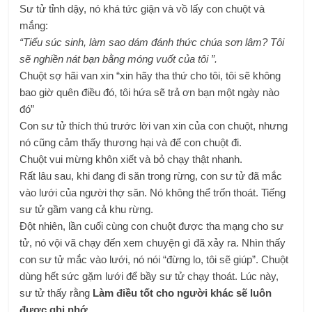
Sư tử tỉnh dậy, nó khá tức giận và vồ lấy con chuột và
mắng:
“Tiểu súc sinh, làm sao dám đánh thức chúa sơn lâm? Tôi
sẽ nghiền nát bạn bằng móng vuốt của tôi ”.
Chuột sợ hãi van xin “xin hãy tha thứ cho tôi, tôi sẽ không
bao giờ quên điều đó, tôi hứa sẽ trả ơn bạn một ngày nào
đó”
Con sư tử thích thú trước lời van xin của con chuột, nhưng
nó cũng cảm thấy thương hại và để con chuột đi.
Chuột vui mừng khôn xiết và bỏ chạy thật nhanh.
Rất lâu sau, khi đang đi săn trong rừng, con sư tử đã mắc
vào lưới của người thợ săn. Nó không thể trốn thoát. Tiếng
sư tử gầm vang cả khu rừng.
Đột nhiên, lần cuối cùng con chuột được tha mạng cho sư
tử, nó vội vã chạy đến xem chuyện gì đã xảy ra. Nhìn thấy
con sư tử mắc vào lưới, nó nói “đừng lo, tôi sẽ giúp”. Chuột
dùng hết sức gặm lưới để bầy sư tử chạy thoát. Lúc này,
sư tử thấy rằng
Làm điều tốt cho người khác sẽ luôn
được ghi nhớ.