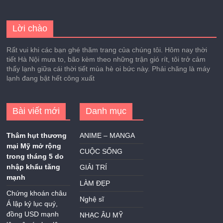
Lời chào
Rất vui khi các bạn ghé thăm trang của chúng tôi. Hôm nay thời
tiết Hà Nội mưa to, bão kèm theo những trận gió rít, tôi trở cảm
thấy lạnh giữa cái thời tiết mùa hè oi bức này. Phải chăng là máy
lạnh đang bật hết công xuất
Bài viết mới
Danh mục
Thâm hụt thương
ANIME – MANGA
mại Mỹ mở rộng
CUỘC SỐNG
trong tháng 5 do
nhập khẩu tăng
GIẢI TRÍ
mạnh
LÀM ĐẸP
Chứng khoán châu
Nghệ sĩ
Á lập kỷ lục quý,
đồng USD mạnh
NHẠC ÂU MỸ