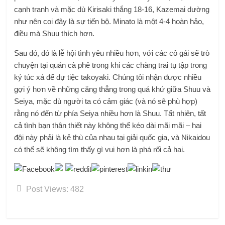
cạnh tranh và mặc dù Kirisaki thắng 18-16, Kazemai dường
như nên coi đây là sự tiến bộ. Minato là một 4-4 hoàn hảo,
điều mà Shuu thích hơn.
Sau đó, đó là lễ hội tình yêu nhiều hơn, với các cô gái sẽ trò
chuyện tại quán cà phê trong khi các chàng trai tụ tập trong
ký túc xá để dự tiệc takoyaki. Chúng tôi nhận được nhiều
gợi ý hơn về những căng thẳng trong quá khứ giữa Shuu và
Seiya, mặc dù người ta có cảm giác (và nó sẽ phù hợp)
rằng nó đến từ phía Seiya nhiều hơn là Shuu. Tất nhiên, tất
cả tình bạn thân thiết này không thể kéo dài mãi mãi – hai
đội này phải là kẻ thù của nhau tại giải quốc gia, và Nikaidou
có thể sẽ không tìm thấy gì vui hơn là phá rối cả hai.
Post Views:
482