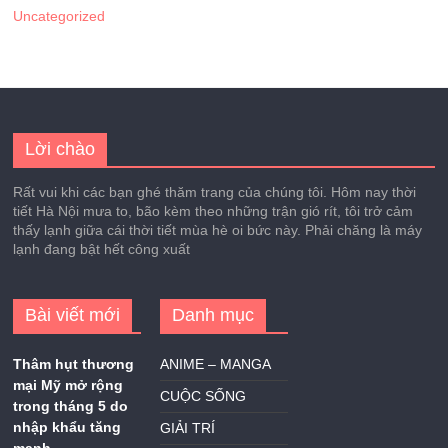
Uncategorized
Lời chào
Rất vui khi các bạn ghé thăm trang của chúng tôi. Hôm nay thời
tiết Hà Nội mưa to, bão kèm theo những trận gió rít, tôi trở cảm
thấy lạnh giữa cái thời tiết mùa hè oi bức này. Phải chăng là máy
lạnh đang bật hết công xuất
Bài viết mới
Danh mục
Thâm hụt thương
ANIME – MANGA
mại Mỹ mở rộng
CUỘC SỐNG
trong tháng 5 do
nhập khẩu tăng
GIẢI TRÍ
mạnh