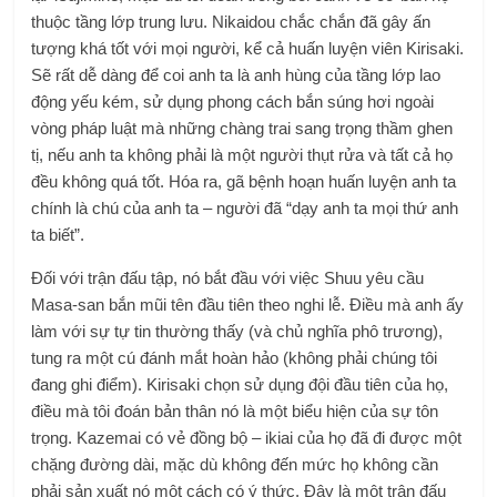
thuộc tầng lớp trung lưu. Nikaidou chắc chắn đã gây ấn
tượng khá tốt với mọi người, kể cả huấn luyện viên Kirisaki.
Sẽ rất dễ dàng để coi anh ta là anh hùng của tầng lớp lao
động yếu kém, sử dụng phong cách bắn súng hơi ngoài
vòng pháp luật mà những chàng trai sang trọng thầm ghen
tị, nếu anh ta không phải là một người thụt rửa và tất cả họ
đều không quá tốt. Hóa ra, gã bệnh hoạn huấn luyện anh ta
chính là chú của anh ta – người đã “dạy anh ta mọi thứ anh
ta biết”.
Đối với trận đấu tập, nó bắt đầu với việc Shuu yêu cầu
Masa-san bắn mũi tên đầu tiên theo nghi lễ. Điều mà anh ấy
làm với sự tự tin thường thấy (và chủ nghĩa phô trương),
tung ra một cú đánh mắt hoàn hảo (không phải chúng tôi
đang ghi điểm). Kirisaki chọn sử dụng đội đầu tiên của họ,
điều mà tôi đoán bản thân nó là một biểu hiện của sự tôn
trọng. Kazemai có vẻ đồng bộ – ikiai của họ đã đi được một
chặng đường dài, mặc dù không đến mức họ không cần
phải sản xuất nó một cách có ý thức. Đây là một trận đấu