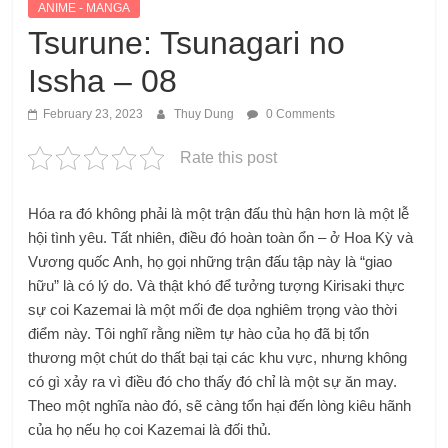
ANIME - MANGA
Tsurune: Tsunagari no
Issha – 08
February 23, 2023
Thuy Dung
0 Comments
Rate this post
Hóa ra đó không phải là một trận đấu thù hận hơn là một lễ
hội tình yêu. Tất nhiên, điều đó hoàn toàn ổn – ở Hoa Kỳ và
Vương quốc Anh, họ gọi những trận đấu tập này là “giao
hữu” là có lý do. Và thật khó để tưởng tượng Kirisaki thực
sự coi Kazemai là một mối đe dọa nghiêm trọng vào thời
điểm này. Tôi nghĩ rằng niềm tự hào của họ đã bị tổn
thương một chút do thất bại tại các khu vực, nhưng không
có gì xảy ra vì điều đó cho thấy đó chỉ là một sự ăn may.
Theo một nghĩa nào đó, sẽ càng tổn hại đến lòng kiêu hãnh
của họ nếu họ coi Kazemai là đối thủ.