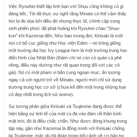
Việc Ryouhei thiết lập tình bạn với Shuu cũng không có gì
đáng tiếc. Tôi đã thực sự nghĩ rằng Minato có thể cảm thấy
hơi bị đe dọa bởi điều đó nhưng thực tế, chính cặp song
sinh phiền phức đã phát hoảng khi Ryouhei chào “Shuu-
kun” khi Kazemai đến. Như bạn mong đợi, Kirisaki là một
nơi có bố cục giống như Học viện Eden – nó trông giống
một trường đại học Ivy League hơn là một trường trung học
điển hình của Nhật Bản (thậm chí nó còn có quán cà phê
riêng, điều này dường như rất quan trọng đối với các cô
gái). Nó có một phạm vi bắn cung ngoạn mục, ấn tượng
ngay cả với người trở về Minato, người mới chỉ sử dụng
trường trung học cơ sở (chưa kể đến một trong những loại
cỏ đẹp nhất trong lịch sử anime).
Sự tương phản giữa Kirisaki và Tsujimine đang được thể
hiện bằng sự tinh tế của một cú đá vào đám rối thần kinh
mặt trời, đó là điều chắc chắn. Như được đóng khung trong
tập này, gần như Kazemai là đồng minh với Kirisaki chống
lại Tsujimine, mặc dù tôi đoán trong bối cảnh về cơ bản họ