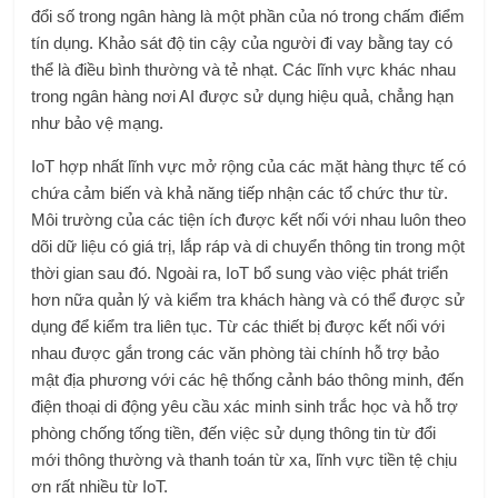
đổi số trong ngân hàng
là một phần của nó trong chấm điểm
tín dụng. Khảo sát độ tin cậy của người đi vay bằng tay có
thể là điều bình thường và tẻ nhạt. Các lĩnh vực khác nhau
trong ngân hàng nơi AI được sử dụng hiệu quả, chẳng hạn
như bảo vệ mạng.
IoT hợp nhất lĩnh vực mở rộng của các mặt hàng thực tế có
chứa cảm biến và khả năng tiếp nhận các tổ chức thư từ.
Môi trường của các tiện ích được kết nối với nhau luôn theo
dõi dữ liệu có giá trị, lắp ráp và di chuyển thông tin trong một
thời gian sau đó. Ngoài ra, IoT bổ sung vào việc phát triển
hơn nữa quản lý và kiểm tra khách hàng và có thể được sử
dụng để kiểm tra liên tục. Từ các thiết bị được kết nối với
nhau được gắn trong các văn phòng tài chính hỗ trợ bảo
mật địa phương với các hệ thống cảnh báo thông minh, đến
điện thoại di động yêu cầu xác minh sinh trắc học và hỗ trợ
phòng chống tống tiền, đến việc sử dụng thông tin từ đổi
mới thông thường và thanh toán từ xa, lĩnh vực tiền tệ chịu
ơn rất nhiều từ IoT.