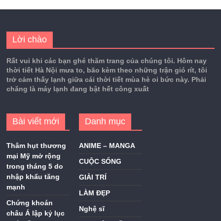
Lời chào
Rất vui khi các bạn ghé thăm trang của chúng tôi. Hôm nay
thời tiết Hà Nội mưa to, bão kèm theo những trận gió rít, tôi
trở cảm thấy lạnh giữa cái thời tiết mùa hè oi bức này. Phải
chăng là máy lạnh đang bật hết công xuất
Bài viết mới
Danh mục
Thâm hụt thương
ANIME – MANGA
mại Mỹ mở rộng
CUỘC SỐNG
trong tháng 5 do
nhập khẩu tăng
GIẢI TRÍ
mạnh
LÀM ĐẸP
Chứng khoán
Nghệ sĩ
châu Á lập kỷ lục