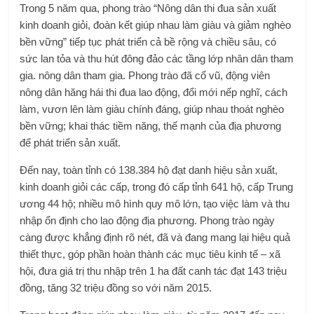
Trong 5 năm qua, phong trào “Nông dân thi đua sản xuất
kinh doanh giỏi, đoàn kết giúp nhau làm giàu và giảm nghèo
bền vững” tiếp tục phát triển cả bề rộng và chiều sâu, có
sức lan tỏa và thu hút đông đảo các tầng lớp nhân dân tham
gia. nông dân tham gia. Phong trào đã cổ vũ, động viên
nông dân hăng hái thi đua lao động, đổi mới nếp nghĩ, cách
làm, vươn lên làm giàu chính đáng, giúp nhau thoát nghèo
bền vững; khai thác tiềm năng, thế mạnh của địa phương
để phát triển sản xuất.
Đến nay, toàn tỉnh có 138.384 hộ đạt danh hiệu sản xuất,
kinh doanh giỏi các cấp, trong đó cấp tỉnh 641 hộ, cấp Trung
ương 44 hộ; nhiều mô hình quy mô lớn, tạo việc làm và thu
nhập ổn định cho lao động địa phương. Phong trào ngày
càng được khẳng định rõ nét, đã và đang mang lại hiệu quả
thiết thực, góp phần hoàn thành các mục tiêu kinh tế – xã
hội, đưa giá trị thu nhập trên 1 ha đất canh tác đạt 143 triệu
đồng, tăng 32 triệu đồng so với năm 2015.