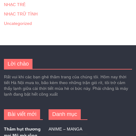
NHẠC TRẺ
NHẠC TRỮ TÌNH
Uncategorized
Lời chào
Rất vui khi các bạn ghé thăm trang của chúng tôi. Hôm nay thời
tiết Hà Nội mưa to, bão kèm theo những trận gió rít, tôi trở cảm
thấy lạnh giữa cái thời tiết mùa hè oi bức này. Phải chăng là máy
lạnh đang bật hết công xuất
Bài viết mới
Danh mục
Thâm hụt thương
ANIME – MANGA
mại Mỹ mở rộng