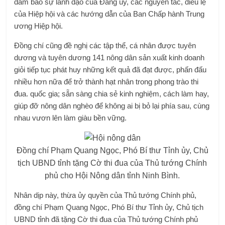
đảm bảo sự lãnh đạo của Đảng ủy, các nguyên tắc, điều lệ
của Hiệp hội và các hướng dẫn của Ban Chấp hành Trung
ương Hiệp hội.
Đồng chí cũng đề nghị các tập thể, cá nhân được tuyên
dương và tuyên dương 141 nông dân sản xuất kinh doanh
giỏi tiếp tục phát huy những kết quả đã đạt được, phấn đấu
nhiều hơn nữa để trở thành hạt nhân trong phong trào thi
đua. quốc gia; sẵn sàng chia sẻ kinh nghiệm, cách làm hay,
giúp đỡ nông dân nghèo để không ai bị bỏ lại phía sau, cùng
nhau vươn lên làm giàu bền vững.
Đồng chí Phạm Quang Ngọc, Phó Bí thư Tỉnh ủy, Chủ
tịch UBND tỉnh tặng Cờ thi đua của Thủ tướng Chính
phủ cho Hội Nông dân tỉnh Ninh Bình.
Nhân dịp này, thừa ủy quyền của Thủ tướng Chính phủ,
đồng chí Phạm Quang Ngọc, Phó Bí thư Tỉnh ủy, Chủ tịch
UBND tỉnh đã tặng Cờ thi đua của Thủ tướng Chính phủ