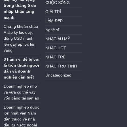
CUỘC SỐNG
trong tháng 5 do
nhập khẩu tăng
GIẢI TRÍ
mạnh
LÀM ĐẸP
Chứng khoán châu
Nghệ sĩ
Á lập kỷ lục quý,
đồng USD mạnh
NHẠC ÂU MỸ
lên gây áp lực lên
NHẠC HOT
vàng
NHẠC TRẺ
3 hành vi dễ bị coi
là trốn thuế người
NHẠC TRỮ TÌNH
dân và doanh
Uncategorized
nghiệp cần biết
Doanh nghiệp nhỏ
và vừa có thể vay
vốn bằng tài sản ảo
Doanh nghiệp dược
lớn nhất Việt Nam
dần thuộc về nhà
đầu tư nước ngoài