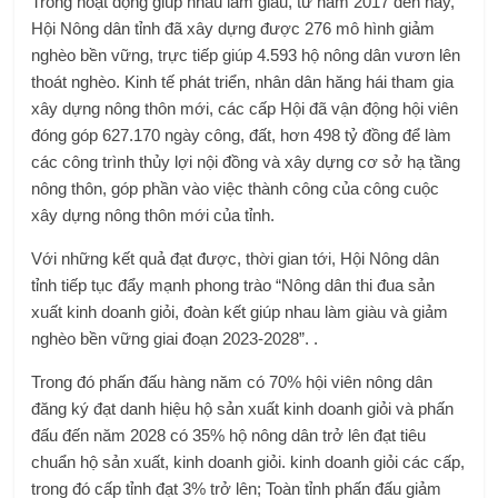
Trong hoạt động giúp nhau làm giàu, từ năm 2017 đến nay,
Hội Nông dân tỉnh đã xây dựng được 276 mô hình giảm
nghèo bền vững, trực tiếp giúp 4.593 hộ nông dân vươn lên
thoát nghèo. Kinh tế phát triển, nhân dân hăng hái tham gia
xây dựng nông thôn mới, các cấp Hội đã vận động hội viên
đóng góp 627.170 ngày công, đất, hơn 498 tỷ đồng để làm
các công trình thủy lợi nội đồng và xây dựng cơ sở hạ tầng
nông thôn, góp phần vào việc thành công của công cuộc
xây dựng nông thôn mới của tỉnh.
Với những kết quả đạt được, thời gian tới, Hội Nông dân
tỉnh tiếp tục đẩy mạnh phong trào “Nông dân thi đua sản
xuất kinh doanh giỏi, đoàn kết giúp nhau làm giàu và giảm
nghèo bền vững giai đoạn 2023-2028”. .
Trong đó phấn đấu hàng năm có 70% hội viên nông dân
đăng ký đạt danh hiệu hộ sản xuất kinh doanh giỏi và phấn
đấu đến năm 2028 có 35% hộ nông dân trở lên đạt tiêu
chuẩn hộ sản xuất, kinh doanh giỏi. kinh doanh giỏi các cấp,
trong đó cấp tỉnh đạt 3% trở lên; Toàn tỉnh phấn đấu giảm