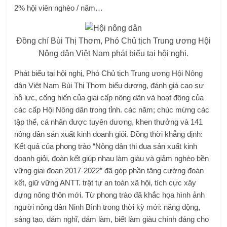
2% hội viên nghèo / năm…
Đồng chí Bùi Thị Thơm, Phó Chủ tịch Trung ương Hội
Nông dân Việt Nam phát biểu tại hội nghị.
Phát biểu tại hội nghị, Phó Chủ tịch Trung ương Hội Nông
dân Việt Nam Bùi Thị Thơm biểu dương, đánh giá cao sự
nỗ lực, cống hiến của giai cấp nông dân và hoạt động của
các cấp Hội Nông dân trong tỉnh. các năm; chúc mừng các
tập thể, cá nhân được tuyên dương, khen thưởng và 141
nông dân sản xuất kinh doanh giỏi. Đồng thời khẳng định:
Kết quả của phong trào “Nông dân thi đua sản xuất kinh
doanh giỏi, đoàn kết giúp nhau làm giàu và giảm nghèo bền
vững giai đoạn 2017-2022” đã góp phần tăng cường đoàn
kết, giữ vững ANTT. trật tự an toàn xã hội, tích cực xây
dựng nông thôn mới. Từ phong trào đã khắc họa hình ảnh
người nông dân Ninh Bình trong thời kỳ mới: năng động,
sáng tạo, dám nghĩ, dám làm, biết làm giàu chính đáng cho