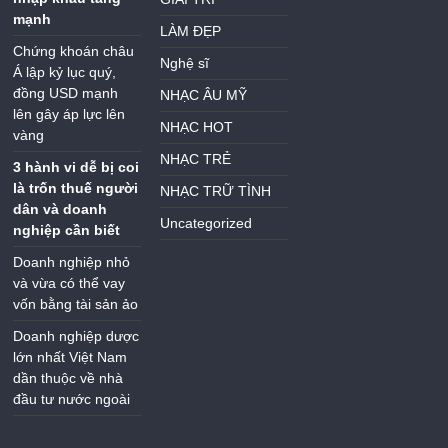
mạnh
LÀM ĐẸP
Chứng khoán châu
Nghệ sĩ
Á lập kỷ lục quý,
đồng USD mạnh
NHẠC ÂU MỸ
lên gây áp lực lên
NHẠC HOT
vàng
NHẠC TRẺ
3 hành vi dễ bị coi
là trốn thuế người
NHẠC TRỮ TÌNH
dân và doanh
Uncategorized
nghiệp cần biết
Doanh nghiệp nhỏ
và vừa có thể vay
vốn bằng tài sản ảo
Doanh nghiệp dược
lớn nhất Việt Nam
dần thuộc về nhà
đầu tư nước ngoài