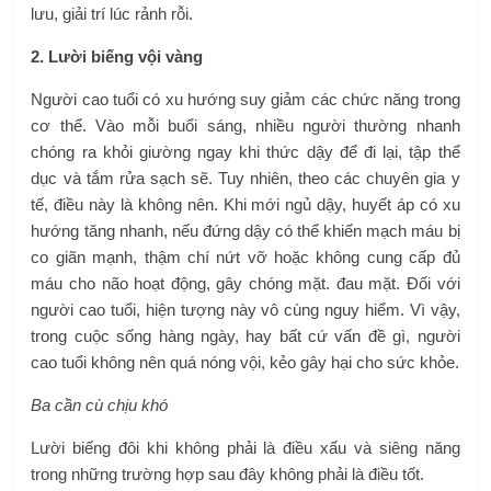
lưu, giải trí lúc rảnh rỗi.
2. Lười biếng vội vàng
Người cao tuổi có xu hướng suy giảm các chức năng trong
cơ thể. Vào mỗi buổi sáng, nhiều người thường nhanh
chóng ra khỏi giường ngay khi thức dậy để đi lại, tập thể
dục và tắm rửa sạch sẽ. Tuy nhiên, theo các chuyên gia y
tế, điều này là không nên. Khi mới ngủ dậy, huyết áp có xu
hướng tăng nhanh, nếu đứng dậy có thể khiến mạch máu bị
co giãn mạnh, thậm chí nứt vỡ hoặc không cung cấp đủ
máu cho não hoạt động, gây chóng mặt. đau mặt. Đối với
người cao tuổi, hiện tượng này vô cùng nguy hiểm. Vì vậy,
trong cuộc sống hàng ngày, hay bất cứ vấn đề gì, người
cao tuổi không nên quá nóng vội, kẻo gây hại cho sức khỏe.
Ba cần cù chịu khó
Lười biếng đôi khi không phải là điều xấu và siêng năng
trong những trường hợp sau đây không phải là điều tốt.