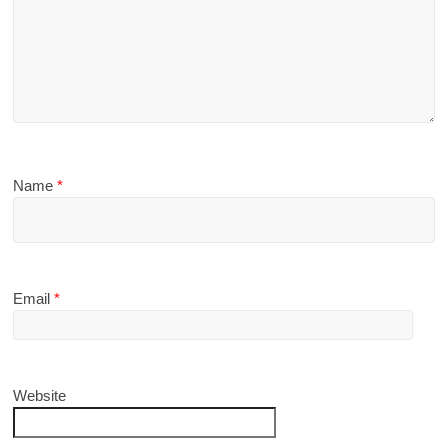
Name
*
Email
*
Website