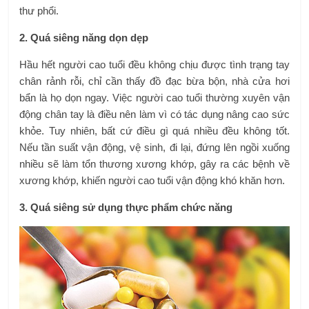
thư phổi.
2. Quá siêng năng dọn dẹp
Hầu hết người cao tuổi đều không chịu được tình trạng tay
chân rảnh rỗi, chỉ cần thấy đồ đạc bừa bộn, nhà cửa hơi
bẩn là họ dọn ngay. Việc người cao tuổi thường xuyên vận
động chân tay là điều nên làm vì có tác dụng nâng cao sức
khỏe. Tuy nhiên, bất cứ điều gì quá nhiều đều không tốt.
Nếu tần suất vận động, vệ sinh, đi lại, đứng lên ngồi xuống
nhiều sẽ làm tổn thương xương khớp, gây ra các bệnh về
xương khớp, khiến người cao tuổi vận động khó khăn hơn.
3. Quá siêng sử dụng thực phẩm chức năng