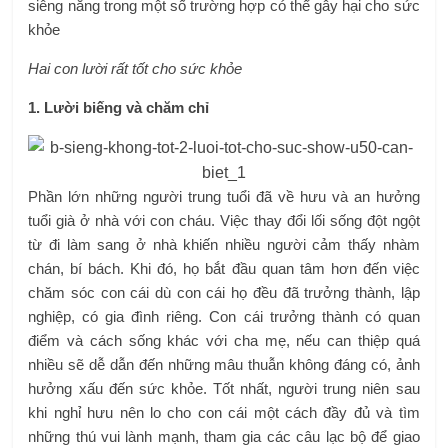
siêng năng trong một số trường hợp có thể gây hại cho sức
khỏe
Hai con lười rất tốt cho sức khỏe
1. Lười biếng và chăm chỉ
Phần lớn những người trung tuổi đã về hưu và an hưởng
tuổi già ở nhà với con cháu. Việc thay đổi lối sống đột ngột
từ đi làm sang ở nhà khiến nhiều người cảm thấy nhàm
chán, bí bách. Khi đó, họ bắt đầu quan tâm hơn đến việc
chăm sóc con cái dù con cái họ đều đã trưởng thành, lập
nghiệp, có gia đình riêng. Con cái trưởng thành có quan
điểm và cách sống khác với cha mẹ, nếu can thiệp quá
nhiều sẽ dễ dẫn đến những mâu thuẫn không đáng có, ảnh
hưởng xấu đến sức khỏe. Tốt nhất, người trung niên sau
khi nghỉ hưu nên lo cho con cái một cách đầy đủ và tìm
những thú vui lành mạnh, tham gia các câu lạc bộ để giao