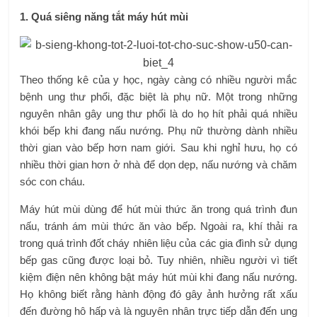
1. Quá siêng năng tắt máy hút mùi
Theo thống kê của y học, ngày càng có nhiều người mắc
bệnh ung thư phổi, đặc biệt là phụ nữ. Một trong những
nguyên nhân gây ung thư phổi là do họ hít phải quá nhiều
khói bếp khi đang nấu nướng. Phụ nữ thường dành nhiều
thời gian vào bếp hơn nam giới. Sau khi nghỉ hưu, họ có
nhiều thời gian hơn ở nhà để dọn dẹp, nấu nướng và chăm
sóc con cháu.
Máy hút mùi dùng để hút mùi thức ăn trong quá trình đun
nấu, tránh ám mùi thức ăn vào bếp. Ngoài ra, khí thải ra
trong quá trình đốt cháy nhiên liệu của các gia đình sử dụng
bếp gas cũng được loại bỏ. Tuy nhiên, nhiều người vì tiết
kiệm điện nên không bật máy hút mùi khi đang nấu nướng.
Họ không biết rằng hành động đó gây ảnh hưởng rất xấu
đến đường hô hấp và là nguyên nhân trực tiếp dẫn đến ung