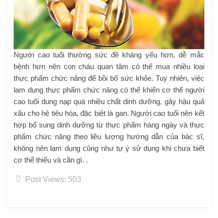
Người cao tuổi thường sức đề kháng yếu hơn, dễ mắc
bệnh hơn nên con cháu quan tâm có thể mua nhiều loại
thực phẩm chức năng để bồi bổ sức khỏe. Tuy nhiên, việc
lạm dụng thực phẩm chức năng có thể khiến cơ thể người
cao tuổi dung nạp quá nhiều chất dinh dưỡng, gây hậu quả
xấu cho hệ tiêu hóa, đặc biệt là gan. Người cao tuổi nên kết
hợp bổ sung dinh dưỡng từ thực phẩm hàng ngày và thực
phẩm chức năng theo liều lượng hướng dẫn của bác sĩ,
không nên lạm dụng cũng như tự ý sử dụng khi chưa biết
cơ thể thiếu và cần gì. .
Post Views:
503