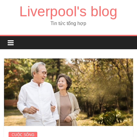
Liverpool's blog
Tin tức tổng hợp
CUỘC SỐNG