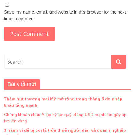
Save my name, email, and website in this browser for the next
time I comment.
Bài viết mới
Thâm hụt thương mại Mỹ mở rộng trong tháng 5 do nhập
khẩu tăng mạnh
Chứng khoán châu Á lập kỷ lục quý, đồng USD mạnh lên gây áp
lực lên vàng
3 hành vi dễ bị coi là trốn thuế người dân và doanh nghiệp