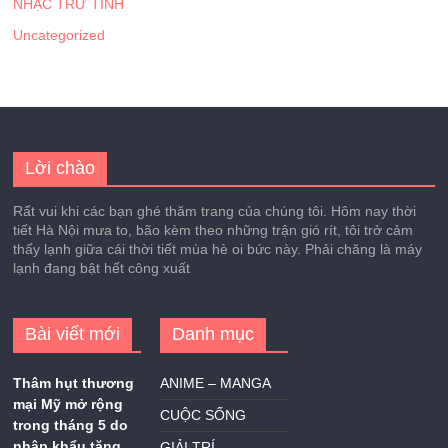
NHẠC TRỮ TÌNH
Uncategorized
Lời chào
Rất vui khi các bạn ghé thăm trang của chúng tôi. Hôm nay thời
tiết Hà Nội mưa to, bão kèm theo những trận gió rít, tôi trở cảm
thấy lạnh giữa cái thời tiết mùa hè oi bức này. Phải chăng là máy
lạnh đang bật hết công xuất
Bài viết mới
Danh mục
Thâm hụt thương
ANIME – MANGA
mại Mỹ mở rộng
CUỘC SỐNG
trong tháng 5 do
nhập khẩu tăng
GIẢI TRÍ