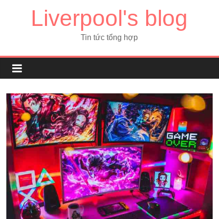
Liverpool's blog
Tin tức tổng hợp