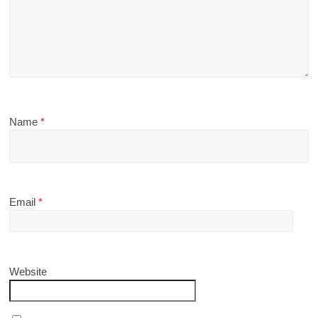
Name
*
Email
*
Website