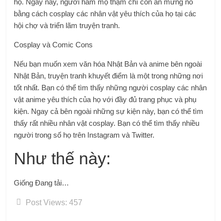
họ. Ngày nay, người hâm mộ thậm chí còn ăn mừng nó
bằng cách cosplay các nhân vật yêu thích của họ tại các
hội chợ và triển lãm truyện tranh.
Cosplay và Comic Cons
Nếu bạn muốn xem văn hóa Nhật Bản và anime bên ngoài
Nhật Bản, truyện tranh khuyết điểm là một trong những nơi
tốt nhất. Bạn có thể tìm thấy những người cosplay các nhân
vật anime yêu thích của họ với đầy đủ trang phục và phụ
kiện. Ngay cả bên ngoài những sự kiện này, bạn có thể tìm
thấy rất nhiều nhân vật cosplay. Bạn có thể tìm thấy nhiều
người trong số họ trên Instagram và Twitter.
Như thế này:
Giống
Đang tải…
Post Views:
457