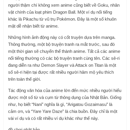
người thậm chí không xem anime cũng biết về Goku, nhân
vật chính của loạt phim Dragon Ball. Một ví dụ nổi tiếng
khác là Pikachu từ vũ trụ Pokémon. Đây là một số khuôn
mặt dễ nhận biết từ anime.
Những hình ảnh động này có cốt truyện dựa trên manga.
Thông thường, một bộ truyện tranh ra mắt trước, sau đó
một thời gian sẽ chuyển thể thành anime. Tất cả các anime
nổi tiếng thường có các bộ truyện tranh cùng tên. Các sê-ri
đang diễn ra như Demon Slayer và Attack on Titan là một
số sê-ri hiện tại được rất nhiều người hâm mộ yêu thích
trên toàn thế giới.
Tác động văn hóa của anime lớn đến mức nhiều người hiểu
được một số từ và cụm từ thông dụng của Nhật Bản. Giống
như, họ biết “Nani” nghĩa là gì, “Arigatou Gozaimasu” là
cảm ơn, và “Yare Yare Daze” là chia buồn. Đây chỉ là một
vài ví dụ và có rất nhiều ví dụ khác như thế này.
đồ chơi nhật bản