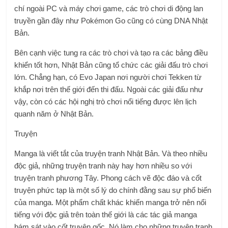
chí ngoài PC và máy chơi game, các trò chơi di động lan
truyền gần đây như Pokémon Go cũng có cùng DNA Nhật
Bản.
Bên cạnh việc tung ra các trò chơi và tạo ra các bảng điều
khiển tốt hơn, Nhật Bản cũng tổ chức các giải đấu trò chơi
lớn. Chẳng hạn, có Evo Japan nơi người chơi Tekken từ
khắp nơi trên thế giới đến thi đấu. Ngoài các giải đấu như
vậy, còn có các hội nghị trò chơi nổi tiếng được lên lịch
quanh năm ở Nhật Bản.
Truyện
Manga là viết tắt của truyện tranh Nhật Bản. Và theo nhiều
độc giả, những truyện tranh này hay hơn nhiều so với
truyện tranh phương Tây. Phong cách vẽ độc đáo và cốt
truyện phức tạp là một số lý do chính đằng sau sự phổ biến
của manga. Một phẩm chất khác khiến manga trở nên nổi
tiếng với độc giả trên toàn thế giới là các tác giả manga
bám sát vào cốt truyện gốc. Nó làm cho những truyện tranh