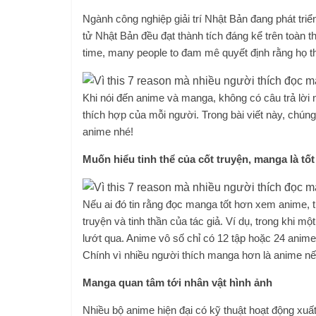
Ngành công nghiệp giải trí Nhật Bản đang phát triển
tử Nhật Bản đều đạt thành tích đáng kể trên toàn th
time, many people to đam mê quyết định rằng họ t
Khi nói đến anime và manga, không có câu trả lời 
thích hợp của mỗi người. Trong bài viết này, chún
anime nhé!
Muốn hiểu tinh thể của cốt truyện, manga là tốt
Nếu ai đó tin rằng đọc manga tốt hơn xem anime, th
truyện và tinh thần của tác giả. Ví dụ, trong khi
lướt qua. Anime vô số chỉ có 12 tập hoặc 24 anime
Chính vì nhiều người thích manga hơn là anime nế
Manga quan tâm tới nhân vật hình ảnh
Nhiều bộ anime hiện đại có kỹ thuật hoạt động xuấ