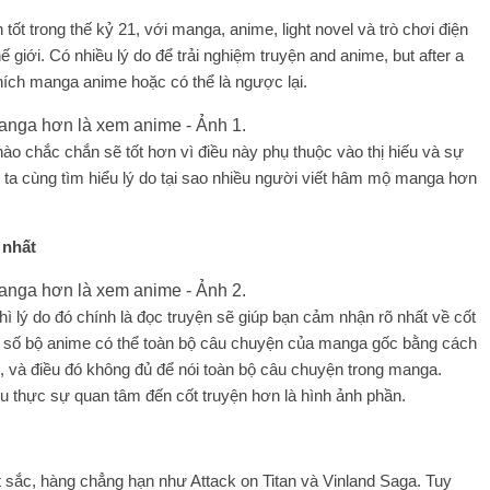
 tốt trong thế kỷ 21, với manga, anime, light novel và trò chơi điện
ế giới. Có nhiều lý do để trải nghiệm
truyện
and anime, but after a
hích manga anime hoặc có thể là ngược lại.
nào chắc chắn sẽ tốt hơn vì điều này phụ thuộc vào thị hiếu và sự
g ta cùng tìm hiểu lý do tại sao nhiều người viết hâm mộ manga hơn
 nhất
ì lý do đó chính là đọc truyện sẽ giúp bạn cảm nhận rõ nhất về cốt
 một số bộ anime có thể toàn bộ câu chuyện của manga gốc bằng cách
, và điều đó không đủ để nói toàn bộ câu chuyện trong manga.
u thực sự quan tâm đến cốt truyện hơn là hình ảnh phần.
t sắc, hàng chẳng hạn như Attack on Titan và Vinland Saga. Tuy