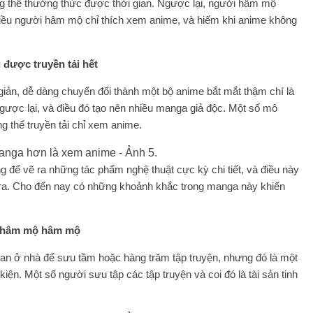
ng thể thưởng thức được thời gian. Ngược lại, người hâm mộ
iều người hâm mộ chỉ thích xem anime, và hiếm khi anime không
 được truyền tải hết
giản, dễ dàng chuyển đổi thành một bộ anime bắt mắt thậm chí là
ược lại, và điều đó tạo nên nhiều manga giả độc. Một số mô
g thể truyền tải chỉ xem anime.
 để vẽ ra những tác phẩm nghệ thuật cực kỳ chi tiết, và điều này
ra. Cho đến nay có những khoảnh khắc trong manga này khiến
ời hâm mộ hâm mộ
an ở nhà để sưu tầm hoặc hàng trăm tập truyện, nhưng đó là một
kiện. Một số người sưu tập các tập truyện và coi đó là tài sản tinh