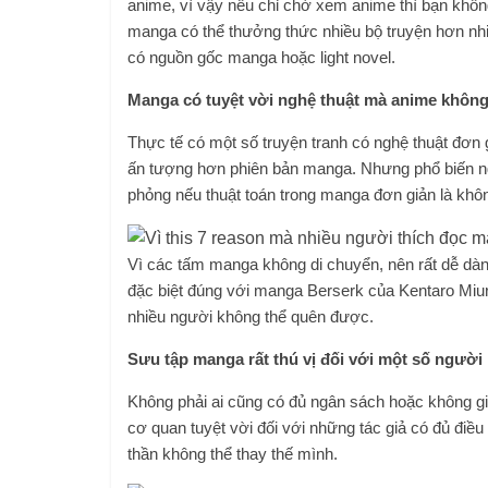
anime, vì vậy nếu chỉ chờ xem anime thì bạn khô
manga có thể thưởng thức nhiều bộ truyện hơn nh
có nguồn gốc manga hoặc light novel.
Manga có tuyệt vời nghệ thuật mà anime không
Thực tế có một số truyện tranh có nghệ thuật đơn 
ấn tượng hơn phiên bản manga. Nhưng phổ biến ng
phỏng nếu thuật toán trong manga đơn giản là khôn
Vì các tấm manga không di chuyển, nên rất dễ dàng
đặc biệt đúng với manga Berserk của Kentaro Miu
nhiều người không thể quên được.
Sưu tập manga rất thú vị đối với một số ngư
Không phải ai cũng có đủ ngân sách hoặc không gi
cơ quan tuyệt vời đối với những tác giả có đủ điều 
thần không thể thay thế mình.