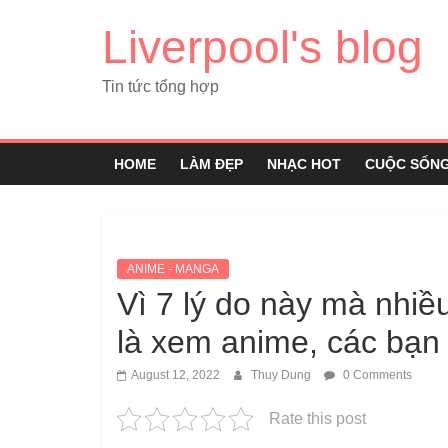
Liverpool's blog
Tin tức tổng hợp
HOME
LÀM ĐẸP
NHẠC HOT
CUỘC SỐN
ANIME - MANGA
Vì 7 lý do này mà nhi
là xem anime, các bạn
August 12, 2022
Thuy Dung
0 Comments
Rate this post