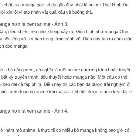
ái chất của manga gốc, ví dụ gần đây nhất là anime Thất Hình Đại
ời xin lỗi vì tạo nhân vật quá xấu và buông thả.
 Bản, điều khiển trên như không xảy ra. Điển hình như manga One
ổi tiếng với kỳ hạn trong từng cảnh vẽ. Điều này tạo ra cảm giác
ích đọc manga.
ới khả năng xem, có nghĩa là một anime chương trình hoặc truyền
 bất kỳ truyện tranh, tiểu thuyết hoặc manga nào. Một câu có thể
i kéo dài cả tập phim. Điều này thì các bạn đã được trải nghiệm ở
iệc xem toàn bộ anime khi mà các tình tiết được studio kéo dài lê
người hâm mộ anime là thực tế có nhiều bộ manga không bao giờ có