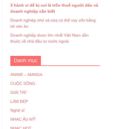
3 hành vi dễ bị coi là trốn thuế người dân và
doanh nghiệp cần biết
Doanh nghiệp nhỏ và vừa có thể vay vốn bằng
tài sản ảo
Doanh nghiệp dược lớn nhất Việt Nam dần
thuộc về nhà đầu tư nước ngoài
Danh mục
ANIME – MANGA
CUỘC SỐNG
GIẢI TRÍ
LÀM ĐẸP
Nghệ sĩ
NHẠC ÂU MỸ
NHẠC HOT