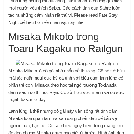
Lạnh lùng nhưng rất dịu dàng, nữ tính đó là những gì khiến
mọi người yêu thích Saber. Các cách tính của Sabre luôn
tạo ra những cảm nhận rất thú vị. Please read Fate Stay
Night để hiểu hơn về nhân vật này nhé.
Misaka Mikoto trong
Toaru Kagaku no Railgun
Misaka Mikoto là cô gái nhỏ nhắn dễ thương. Cô bé sở hữu
mái tóc ngắn ngủi cực kỳ cá tính với biểu cảm lạnh lùng có
phần trẻ con. Misaka theo học tại ngôi trường Tokiwadai
danh sách đô thị học viện. Cô sở hữu sức mạnh và có sức
mạnh tư vấn ở đây.
Lạnh lùng là thế nhưng cô gái này vẫn sống rất tình cảm.
Misaka luôn quan tâm và sẵn sàng chiến đấu để bảo vệ
người thân, bạn bè. Có rất nhiều nguy hiểm từng mạng lưới
đe dọa nhưng Misaka chưa bao giờ lùi bước. Hình ảnh đẹp