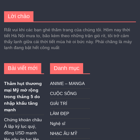
Lời chào
Rất vui khi các bạn ghé thăm trang của chúng tôi. Hôm nay thời
tiết Hà Nội mưa to, bão kèm theo những trận gió rít, tôi trở cảm
thấy lạnh giữa cái thời tiết mùa hè oi bức này. Phải chăng là máy
lạnh đang bật hết công xuất
Bài viết mới
Danh mục
Thâm hụt thương
ANIME – MANGA
mại Mỹ mở rộng
CUỘC SỐNG
trong tháng 5 do
nhập khẩu tăng
GIẢI TRÍ
mạnh
LÀM ĐẸP
Chứng khoán châu
Nghệ sĩ
Á lập kỷ lục quý,
đồng USD mạnh
NHẠC ÂU MỸ
lên gây áp lực lên