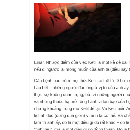
Einar. Nhược điểm của việc Ketil là một kẻ dễ dã
nếu đi ngược lại mong muốn của anh ta (điều này t
Căn bệnh bao trùm mọi thứ. Ketil có thể tử tế hơn
hầu hết – những người đàn ông ở vị trí của anh ấy
thực sự không quan trọng, bởi vì những người nh
và những thuộc hạ mở rộng hành vi tàn bạo của họ
những khoảng trống mà Ketil để lại. Và Ketil biến A
lệ tình dục (đừng đùa giỡn) vì anh ta có thể. Và ch
tâm trí anh ấy, đó là một điều gì đó rất khác – có lẽ
“tình yêu”, mà là một điều gì đó đồng thuận. Đó là b