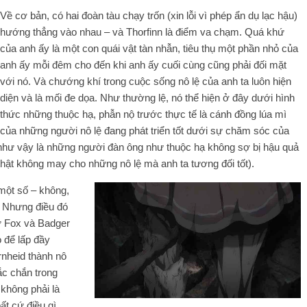
Về cơ bản, có hai đoàn tàu chạy trốn (xin lỗi vì phép ẩn dụ lạc hậu)
hướng thẳng vào nhau – và Thorfinn là điểm va chạm. Quá khứ
của anh ấy là một con quái vật tàn nhẫn, tiêu thụ một phần nhỏ của
anh ấy mỗi đêm cho đến khi anh ấy cuối cùng cũng phải đối mặt
với nó. Và chướng khí trong cuộc sống nô lệ của anh ta luôn hiện
diện và là mối đe dọa. Như thường lệ, nó thể hiện ở đây dưới hình
thức những thuộc hạ, phẫn nộ trước thực tế là cánh đồng lúa mì
của những người nô lệ đang phát triển tốt dưới sự chăm sóc của
i như vậy là những người đàn ông như thuộc hạ không sợ bị hậu quả
hật không may cho những nô lệ mà anh ta tương đối tốt).
 một số – không,
. Nhưng điều đó
ư Fox và Badger
 để lấp đầy
rnheid thành nô
ắc chắn trong
 không phải là
ất cứ điều gì