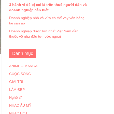
3 hành vi dễ bị coi là trốn thuế người dân và
doanh nghiệp cần biết
Doanh nghiệp nhỏ và vừa có thể vay vốn bằng
tài sản ảo
Doanh nghiệp dược lớn nhất Việt Nam dần
thuộc về nhà đầu tư nước ngoài
Danh mục
ANIME – MANGA
CUỘC SỐNG
GIẢI TRÍ
LÀM ĐẸP
Nghệ sĩ
NHẠC ÂU MỸ
NHẠC HOT