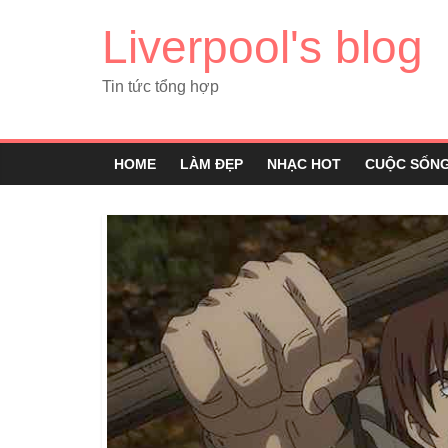
Liverpool's blog
Tin tức tổng hợp
HOME
LÀM ĐẸP
NHẠC HOT
CUỘC SỐN