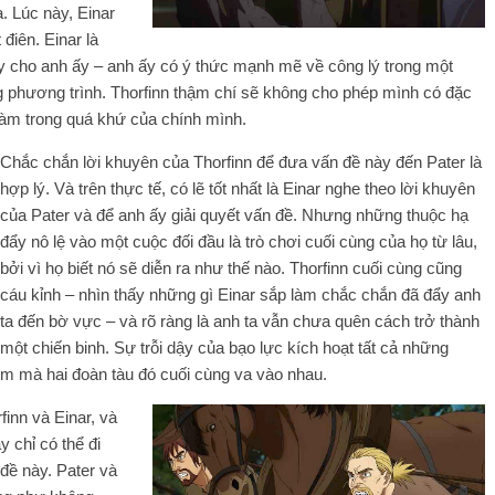
 Lúc này, Einar
điên. Einar là
y cho anh ấy – anh ấy có ý thức mạnh mẽ về công lý trong một
 phương trình. Thorfinn thậm chí sẽ không cho phép mình có đặc
làm trong quá khứ của chính mình.
Chắc chắn lời khuyên của Thorfinn để đưa vấn đề này đến Pater là
hợp lý. Và trên thực tế, có lẽ tốt nhất là Einar nghe theo lời khuyên
của Pater và để anh ấy giải quyết vấn đề. Nhưng những thuộc hạ
đẩy nô lệ vào một cuộc đối đầu là trò chơi cuối cùng của họ từ lâu,
bởi vì họ biết nó sẽ diễn ra như thế nào. Thorfinn cuối cùng cũng
cáu kỉnh – nhìn thấy những gì Einar sắp làm chắc chắn đã đẩy anh
ta đến bờ vực – và rõ ràng là anh ta vẫn chưa quên cách trở thành
một chiến binh. Sự trỗi dậy của bạo lực kích hoạt tất cả những
ểm mà hai đoàn tàu đó cuối cùng va vào nhau.
finn và Einar, và
y chỉ có thể đi
 đề này. Pater và