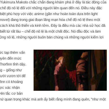
Yukimura Makoto chắc chắn đang khám phá ở đây là tác động của
chế độ nô lệ đối với những người liên quan đến nó. Điều này đặc
biệt phù hợp với việc anime (gần như hoàn toàn dựa trên light
novel) đang trong giai đoạn lãng mạn hóa chế độ nô lệ theo một
cách khá thô thiển và kinh tởm. Đây là điều mà các nhà sử học đã
biết từ rất lâu – chế độ nô lệ là một chất độc. Nó đầu độc và làm
ững nô lệ, những người buôn bán chúng và những người kiếm lợi
ức tạp thêm vấn
xuyên đến mức
horfinn tỉnh dậy.
g – giống như
dưới vươn tới để
finn có khoảng
được xác nhận
yên tắc cơ bản
hứ quan trọng khác mà anh ấy biết rằng mình đang quên, “như một