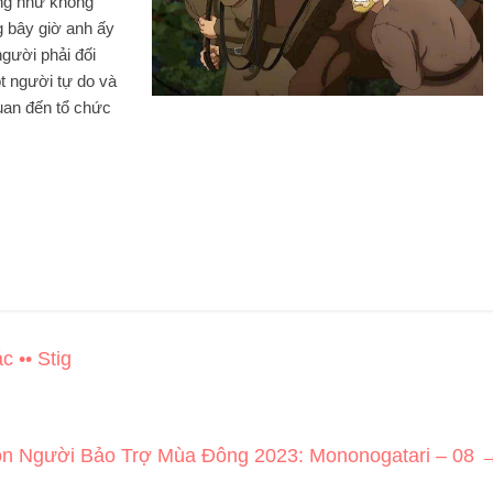
ờng như không
g bây giờ anh ấy
gười phải đối
t người tự do và
uan đến tổ chức
c •• Stig
n Người Bảo Trợ Mùa Đông 2023: Mononogatari – 08