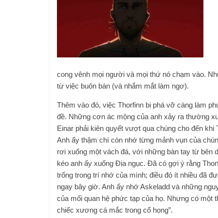
cong vênh mọi người và mọi thứ nó chạm vào. Nh
từ việc buôn bán (và nhắm mắt làm ngơ).
Thêm vào đó, việc Thorfinn bị phá vỡ càng làm ph
đề. Những cơn ác mộng của anh xảy ra thường 
Einar phải kiên quyết vượt qua chúng cho đến khi T
Anh ấy thậm chí còn nhớ từng mảnh vụn của chún
rơi xuống một vách đá, với những bàn tay từ bên 
kéo anh ấy xuống Địa ngục. Đã có gợi ý rằng Thor
trống trong trí nhớ của mình; điều đó ít nhiều đã 
ngay bây giờ. Anh ấy nhớ Askeladd và những ngu
của mối quan hệ phức tạp của họ. Nhưng có một t
chiếc xương cá mắc trong cổ họng”.