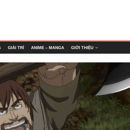
G
GIẢI TRÍ
ANIME – MANGA
GIỚI THIỆU