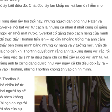
 ấy biết điều đó. Chất độc lây lan khắp nơi và làm ô nhiễm mọi
Trong đầm lầy hôi thối này, những người đàn ông như Pater và
Sverkel nổi bật với tư cách là những cá nhân ít nhất cũng cố gắng
ngoi lên khỏi mặt nước. Sverkel cố gắng theo cách riêng của mình
để thúc đẩy Thorfinn tiến lên – lấp đầy khoảng trống mà anh cảm
thấy bên trong mình bằng những kỹ năng và ý tưởng mới. Vấn đề
là cho đến khi Thorfinn quyết định rằng anh ta xứng đáng với rắc rối
– rằng việc tái sinh là điều thậm chí có thể xảy ra đối với anh ta, và
rằng anh ta xứng đáng được như vậy ngay cả khi điều đó xảy ra –
in vào Thorfinn, nhưng Thorfinn không tin vào chính mình.
 Thorfinn là
khá nhiều kể từ
 hai người họ sẽ
nhỏ nhen không
Khi bạn coi người
iới nào của sự