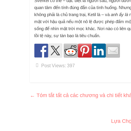
Sverkel có thể – đặc biệt là người sau, người dư
quan tâm đến tính đúng đắn của tình huống. Nhưn
không phải là chủ trang trại, Ketil là – và
anh ấy là
n
mặt với hậu quả nếu một nô lệ được phép đấm mộ
sống để nhìn mặt trời mọc khác. Nơi nào có liên q
tồi tệ này, sự tàn bạo là tiêu chuẩn.
Post Views:
397
←
Tóm tắt tất cả các chương và chi tiết khá
Lựa Chọ