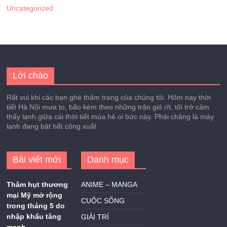
Uncategorized
Lời chào
Rất vui khi các bạn ghé thăm trang của chúng tôi. Hôm nay thời
tiết Hà Nội mưa to, bão kèm theo những trận gió rít, tôi trở cảm
thấy lạnh giữa cái thời tiết mùa hè oi bức này. Phải chăng là máy
lạnh đang bật hết công xuất
Bài viết mới
Danh mục
Thâm hụt thương
ANIME – MANGA
mại Mỹ mở rộng
CUỘC SỐNG
trong tháng 5 do
nhập khẩu tăng
GIẢI TRÍ
mạnh