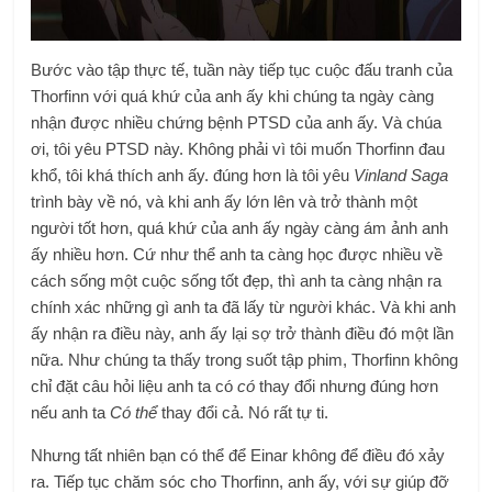
Bước vào tập thực tế, tuần này tiếp tục cuộc đấu tranh của
Thorfinn với quá khứ của anh ấy khi chúng ta ngày càng
nhận được nhiều chứng bệnh PTSD của anh ấy. Và chúa
ơi, tôi yêu PTSD này. Không phải vì tôi muốn Thorfinn đau
khổ, tôi khá thích anh ấy. đúng hơn là tôi yêu
Vinland Saga
trình bày về nó, và khi anh ấy lớn lên và trở thành một
người tốt hơn, quá khứ của anh ấy ngày càng ám ảnh anh
ấy nhiều hơn. Cứ như thể anh ta càng học được nhiều về
cách sống một cuộc sống tốt đẹp, thì anh ta càng nhận ra
chính xác những gì anh ta đã lấy từ người khác. Và khi anh
ấy nhận ra điều này, anh ấy lại sợ trở thành điều đó một lần
nữa. Như chúng ta thấy trong suốt tập phim, Thorfinn không
chỉ đặt câu hỏi liệu anh ta có
có
thay đổi nhưng đúng hơn
nếu anh ta
Có thể
thay đổi cả. Nó rất tự ti.
Nhưng tất nhiên bạn có thể để Einar không để điều đó xảy
ra. Tiếp tục chăm sóc cho Thorfinn, anh ấy, với sự giúp đỡ