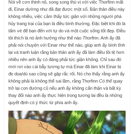
Nói về cơn thịnh nộ, song song thú vị với việc Thorfinn mất
đi, Einar dường như đã đạt được một số. Bản thân điều này
không nhiều, việc cảm thấy tức giận với những người phá
hủy trang trại của bạn là điều bình thường. Đặc biệt khi đó là
tấm vé để bạn đến với tự do và một cuộc sống tốt đẹp. Điều
tôi thích là nó ảnh hưởng như thế nào
Thorfinn
. Anh ấy đã
phải nói chuyện với Einar như thế nào, giúp anh ấy bình tĩnh
lại và tranh luận rằng bản thân anh ấy đã làm điều tồi tệ hơn
nhiều nên anh ấy có đáng phải tức giận không. Chỉ sau đó
mới rơi vào cái bẫy tương tự mà Einar đã làm khi Einar bị
đe dọa/dù sao cũng sẽ gặp rắc rối. Nó cho thấy rằng anh ấy
không phải là không thể sai lầm, rằng Thorfinn
Có thể
quay
trở lại con đường cũ nếu anh ấy không cẩn thận và bất kỳ
thay đổi nào anh ấy thực hiện trong tương lai đều là những
quyết định có ý thức từ phía anh ấy.