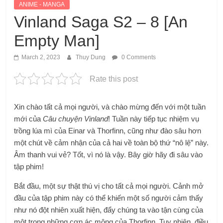
ANIME - MANGA
Vinland Saga S2 – 8 [An
Empty Man]
March 2, 2023
Thuy Dung
0 Comments
Rate this post
Xin chào tất cả mọi người, và chào mừng đến với một tuần
mới của
Câu chuyện Vinland
! Tuần này tiếp tục nhiệm vụ
trồng lúa mì của Einar và Thorfinn, cũng như đào sâu hơn
một chút về cảm nhận của cả hai về toàn bộ thứ “nô lệ” này.
Âm thanh vui vẻ? Tốt, vì nó là vậy. Bây giờ hãy đi sâu vào
tập phim!
Bắt đầu, một sự thật thú vị cho tất cả mọi người. Cảnh mở
đầu của tập phim này có thể khiến một số người cảm thấy
như nó đột nhiên xuất hiện, đẩy chúng ta vào tận cùng của
một trong những cơn ác mộng của Thorfinn. Tuy nhiên, điều