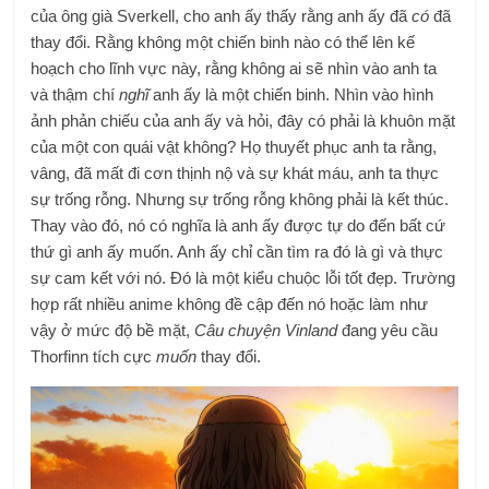
của ông già Sverkell, cho anh ấy thấy rằng anh ấy đã
có
đã
thay đổi. Rằng không một chiến binh nào có thể lên kế
hoạch cho lĩnh vực này, rằng không ai sẽ nhìn vào anh ta
và thậm chí
nghĩ
anh ấy là một chiến binh. Nhìn vào hình
ảnh phản chiếu của anh ấy và hỏi, đây có phải là khuôn mặt
của một con quái vật không? Họ thuyết phục anh ta rằng,
vâng, đã mất đi cơn thịnh nộ và sự khát máu, anh ta thực
sự trống rỗng. Nhưng sự trống rỗng không phải là kết thúc.
Thay vào đó, nó có nghĩa là anh ấy được tự do đến bất cứ
thứ gì anh ấy muốn. Anh ấy chỉ cần tìm ra đó là gì và thực
sự cam kết với nó. Đó là một kiểu chuộc lỗi tốt đẹp. Trường
hợp rất nhiều anime không đề cập đến nó hoặc làm như
vậy ở mức độ bề mặt,
Câu chuyện Vinland
đang yêu cầu
Thorfinn tích cực
muốn
thay đổi.