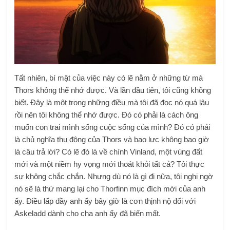
Tất nhiên, bí mật của việc này có lẽ nằm ở những từ mà
Thors không thể nhớ được. Và lần đầu tiên, tôi cũng không
biết. Đây là một trong những điều mà tôi đã đọc nó quá lâu
rồi nên tôi không thể nhớ được. Đó có phải là cách ông
muốn con trai mình sống cuộc sống của mình? Đó có phải
là chủ nghĩa thụ động của Thors và bạo lực không bao giờ
là câu trả lời? Có lẽ đó là về chính Vinland, một vùng đất
mới và một niềm hy vọng mới thoát khỏi tất cả? Tôi thực
sự không chắc chắn. Nhưng dù nó là gì đi nữa, tôi nghi ngờ
nó sẽ là thứ mang lại cho Thorfinn mục đích mới của anh
ấy. Điều lấp đầy anh ấy bây giờ là cơn thịnh nộ đối với
Askeladd dành cho cha anh ấy đã biến mất.