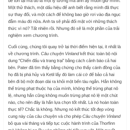
để tồn tại mà đó là một lý tưởng mà anh ấy muốn giữ mình.
Một thử thách, một dấu hiệu để anh biết rằng mình đã thực
sự thay đổi, và một cách để không bao giờ rơi vào địa ngục
đẫm máu đó nữa. Anh ta sẽ phải đối mặt với những thách
thức vì nó? Tất nhiên rồi. Nhưng đó sẽ là một phần của trải
nghiệm xem chương trình.
Cuối cùng, chúng tôi quay trở lại thời điểm hiện tại, ít nhất là
về chương trình.
Câu chuyện Vinland
kết thúc toàn bộ nội
dung “Chiến đấu và trang trại” bằng cách cảnh báo cả hai
bên. Pater đã tìm thấy bằng chứng cho thấy cánh đồng của
họ đã bị phá hủy và Ketil lấy đó làm cái cớ để bảo cả hai
bên đi bộ một đoạn dài ra khỏi một bến tàu ngắn. Hắn không
thể trừng phạt thuộc hạ của mình, không thể trừng phạt nô
lệ, nhưng hắn cũng không muốn trừng phạt nô lệ một chút
nào, cho nên đây là hắn lựa chọn tốt nhất. Là nó hoàn toàn
thực tế? Chắc là không. Nhưng nó kết thúc tốt đẹp vòng
cung này của câu chuyện và cho phép
Câu chuyện Vinland
bỏ qua vài tháng và tiếp tục cuộc hành trình của Thorfinn