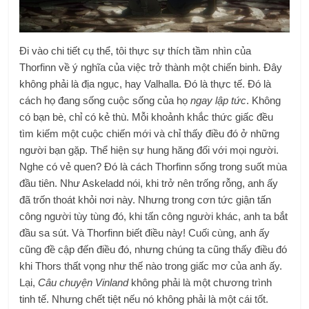
Đi vào chi tiết cụ thể, tôi thực sự thích tầm nhìn của
Thorfinn về ý nghĩa của việc trở thành một chiến binh. Đây
không phải là địa ngục, hay Valhalla. Đó là thực tế. Đó là
cách họ đang sống cuộc sống của họ
ngay lập tức
. Không
có bạn bè, chỉ có kẻ thù. Mỗi khoảnh khắc thức giấc đều
tìm kiếm một cuộc chiến mới và chỉ thấy điều đó ở những
người bạn gặp. Thể hiện sự hung hăng đối với mọi người.
Nghe có vẻ quen? Đó là cách Thorfinn sống trong suốt mùa
đầu tiên. Như Askeladd nói, khi trở nên trống rỗng, anh ấy
đã trốn thoát khỏi nơi này. Nhưng trong cơn tức giận tấn
công người tùy tùng đó, khi tấn công người khác, anh ta bắt
đầu sa sút. Và Thorfinn biết điều này! Cuối cùng, anh ấy
cũng đề cập đến điều đó, nhưng chúng ta cũng thấy điều đó
khi Thors thất vọng như thế nào trong giấc mơ của anh ấy.
Lại,
Câu chuyện Vinland
không phải là một chương trình
tinh tế. Nhưng chết tiệt nếu nó không phải là một cái tốt.