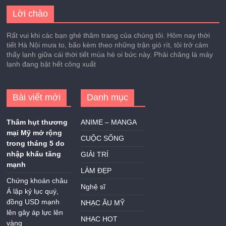
Lời chào
Rất vui khi các bạn ghé thăm trang của chúng tôi. Hôm nay thời
tiết Hà Nội mưa to, bão kèm theo những trận gió rít, tôi trở cảm
thấy lạnh giữa cái thời tiết mùa hè oi bức này. Phải chăng là máy
lạnh đang bật hết công xuất
Bài viết mới
Danh mục
Thâm hụt thương
ANIME – MANGA
mại Mỹ mở rộng
CUỘC SỐNG
trong tháng 5 do
nhập khẩu tăng
GIẢI TRÍ
mạnh
LÀM ĐẸP
Chứng khoán châu
Nghệ sĩ
Á lập kỷ lục quý,
đồng USD mạnh
NHẠC ÂU MỸ
lên gây áp lực lên
NHẠC HOT
vàng