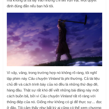
mà không bị sa lầy vào những chi tiết vụn vặt. Một quyết
định đúng đắn nếu bạn hỏi tôi.
Vì vậy, vâng, trong trường hợp nó không rõ ràng, tôi nghĩ
tập phim này
Câu chuyện Vinland
là phi thường. Cả tài liệu
chủ đề và cách trình bày của nó đều là những thứ đẹp đẽ,
hàng đầu. Thật sự rất khó để viết những bài đăng này một
cách buồn bã, bởi vì
Câu chuyện Vinland
rất rõ ràng với
thông điệp của nó. Giống như không có gì để thực sự… đọc
ở đây. Tôi cảm thấy như bất kỳ ai cũng có thể xem chương