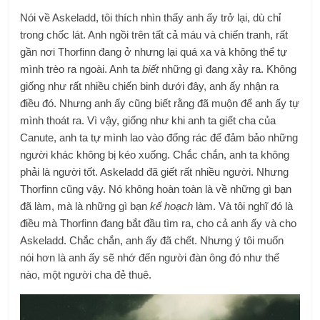
Nói về Askeladd, tôi thích nhìn thấy anh ấy trở lại, dù chỉ
trong chốc lát. Anh ngồi trên tất cả máu và chiến tranh, rất
gần nơi Thorfinn đang ở nhưng lại quá xa và không thể tự
mình trèo ra ngoài. Anh ta
biết
những gì đang xảy ra. Không
giống như rất nhiều chiến binh dưới đây, anh ấy nhận ra
điều đó. Nhưng anh ấy cũng biết rằng đã muộn để anh ấy tự
mình thoát ra. Vì vậy, giống như khi anh ta giết cha của
Canute, anh ta tự mình lao vào đống rác để đảm bảo những
người khác không bị kéo xuống. Chắc chắn, anh ta không
phải là người tốt. Askeladd đã giết rất nhiều người. Nhưng
Thorfinn cũng vậy. Nó không hoàn toàn là về những gì bạn
đã làm, mà là những gì bạn
kế hoạch
làm. Và tôi nghĩ đó là
điều mà Thorfinn đang bắt đầu tìm ra, cho cả anh ấy và cho
Askeladd. Chắc chắn, anh ấy đã chết. Nhưng ý tôi muốn
nói hơn là anh ấy sẽ nhớ đến người đàn ông đó như thế
nào, một người cha đẻ thuê.