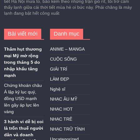
tiết Hà Nội mưa to, bão kèm theo những trận gió rít, tôi trở cảm
thấy lạnh giữa cái thời tiết mùa hè oi bức này. Phải chăng là máy
lạnh đang bật hết công xuất
Bài viết mới
Danh mục
Thâm hụt thương
ANIME – MANGA
mại Mỹ mở rộng
CUỘC SỐNG
trong tháng 5 do
nhập khẩu tăng
GIẢI TRÍ
mạnh
LÀM ĐẸP
Chứng khoán châu
Nghệ sĩ
Á lập kỷ lục quý,
đồng USD mạnh
NHẠC ÂU MỸ
lên gây áp lực lên
NHẠC HOT
vàng
NHẠC TRẺ
3 hành vi dễ bị coi
là trốn thuế người
NHẠC TRỮ TÌNH
dân và doanh
Uncategorized