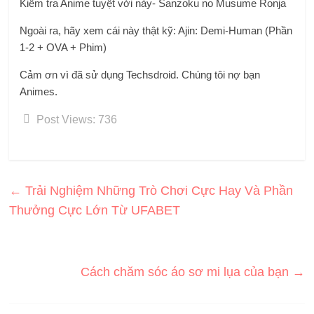
Kiểm tra Anime tuyệt vời này- Sanzoku no Musume Ronja
Ngoài ra, hãy xem cái này thật kỹ: Ajin: Demi-Human (Phần
1-2 + OVA + Phim)
Cảm ơn vì đã sử dụng Techsdroid. Chúng tôi nợ bạn
Animes.
Post Views:
736
←
Trải Nghiệm Những Trò Chơi Cực Hay Và Phần
Thưởng Cực Lớn Từ UFABET
Cách chăm sóc áo sơ mi lụa của bạn
→