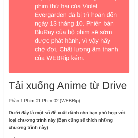
phim thứ hai của Violet
Evergarden đã bị trì hoãn đến
ngày 13 tháng 10. Phiên bản
BluRay của bộ phim sẽ sớm
được phát hành, vì vậy hãy
chờ đợi. Chất lượng âm thanh
của WEBRip kém.
Tải xuống Anime từ Drive
Phần 1 Phim 01 Phim 02 (WEBRip)
Dưới đây là một số đề xuất dành cho bạn phù hợp với
loại chương trình này (Bạn cũng sẽ thích những
chương trình này)