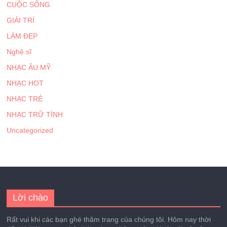
CUỘC SỐNG
GIẢI TRÍ
LÀM ĐẸP
Nghệ sĩ
NHẠC ÂU MỸ
NHẠC HOT
NHẠC TRẺ
NHẠC TRỮ TÌNH
Uncategorized
Lời chào
Rất vui khi các bạn ghé thăm trang của chúng tôi. Hôm nay thời