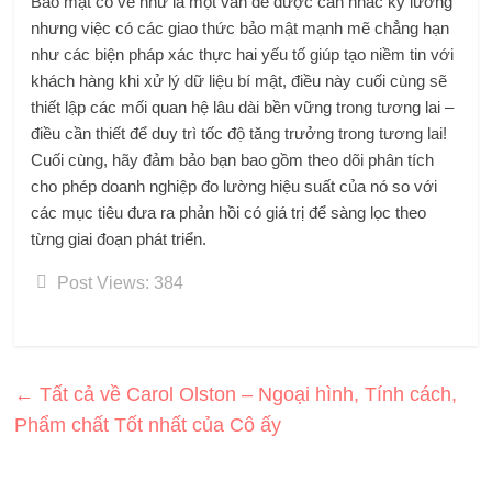
Bảo mật có vẻ như là một vấn đề được cân nhắc kỹ lưỡng
nhưng việc có các giao thức bảo mật mạnh mẽ chẳng hạn
như các biện pháp xác thực hai yếu tố giúp tạo niềm tin với
khách hàng khi xử lý dữ liệu bí mật, điều này cuối cùng sẽ
thiết lập các mối quan hệ lâu dài bền vững trong tương lai –
điều cần thiết để duy trì tốc độ tăng trưởng trong tương lai!
Cuối cùng, hãy đảm bảo bạn bao gồm theo dõi phân tích
cho phép doanh nghiệp đo lường hiệu suất của nó so với
các mục tiêu đưa ra phản hồi có giá trị để sàng lọc theo
từng giai đoạn phát triển.
Post Views:
384
←
Tất cả về Carol Olston – Ngoại hình, Tính cách,
Phẩm chất Tốt nhất của Cô ấy