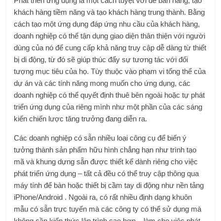
Phát triển ứng dụng là một cách tuyệt vời để bán hàng, tạo
khách hàng tiềm năng và tạo khách hàng trung thành. Bằng
cách tạo một ứng dụng đáp ứng nhu cầu của khách hàng,
doanh nghiệp có thể tận dụng giao diện thân thiện với người
dùng của nó để cung cấp khả năng truy cập dễ dàng từ thiết
bị di động, từ đó sẽ giúp thúc đẩy sự tương tác với đối
tượng mục tiêu của họ. Tùy thuộc vào phạm vi tổng thể của
dự án và các tính năng mong muốn cho ứng dụng, các
doanh nghiệp có thể quyết định thuê bên ngoài hoặc tự phát
triển ứng dụng của riêng mình như một phần của các sáng
kiến ​​chiến lược tăng trưởng đang diễn ra.
Các doanh nghiệp có sẵn nhiều loại công cụ để biến ý
tưởng thành sản phẩm hữu hình chẳng hạn như trình tạo
mã và khung dựng sẵn được thiết kế dành riêng cho việc
phát triển ứng dụng – tất cả đều có thể truy cập thông qua
máy tính để bàn hoặc thiết bị cầm tay di động như nền tảng
iPhone/Android . Ngoài ra, có rất nhiều định dạng khuôn
mẫu có sẵn trực tuyến mà các công ty có thể sử dụng mà
không cần kiến ​​thức lập trình cao hơn – làm cho việc phát