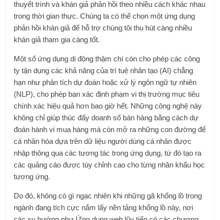
thuyết trình và khán giả phản hồi theo nhiều cách khác nhau
trong thời gian thực. Chúng ta có thể chọn một
ứng dụng
phản hồi khán giả
để hỗ trợ chúng tôi thu hút càng nhiều
khán giả tham gia càng tốt.
Một số ứng dụng di động thậm chí còn cho phép các công
ty tận dụng các khả năng của trí tuệ nhân tạo (AI) chẳng
hạn như phân tích dự đoán hoặc xử lý ngôn ngữ tự nhiên
(NLP), cho phép bạn xác định phạm vi thị trường mục tiêu
chính xác hiệu quả hơn bao giờ hết. Những công nghệ này
không chỉ giúp thúc đẩy doanh số bán hàng bằng cách dự
đoán hành vi mua hàng mà còn mở ra những con đường để
cá nhân hóa dựa trên dữ liệu người dùng cá nhân được
nhập thông qua các tương tác trong ứng dụng, từ đó tạo ra
các quảng cáo được tùy chỉnh cao cho từng nhân khẩu học
tương ứng.
Do đó, không có gì ngạc nhiên khi những gã khổng lồ trong
ngành đang tích cực nắm lấy nền tảng khổng lồ này, nơi
các xu hướng như Ứng dụng web lũy tiến có các chương