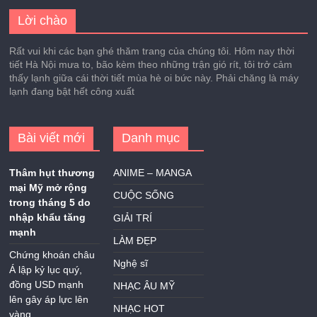
Lời chào
Rất vui khi các bạn ghé thăm trang của chúng tôi. Hôm nay thời
tiết Hà Nội mưa to, bão kèm theo những trận gió rít, tôi trở cảm
thấy lạnh giữa cái thời tiết mùa hè oi bức này. Phải chăng là máy
lạnh đang bật hết công xuất
Bài viết mới
Danh mục
Thâm hụt thương
ANIME – MANGA
mại Mỹ mở rộng
CUỘC SỐNG
trong tháng 5 do
nhập khẩu tăng
GIẢI TRÍ
mạnh
LÀM ĐẸP
Chứng khoán châu
Nghệ sĩ
Á lập kỷ lục quý,
đồng USD mạnh
NHẠC ÂU MỸ
lên gây áp lực lên
NHẠC HOT
vàng