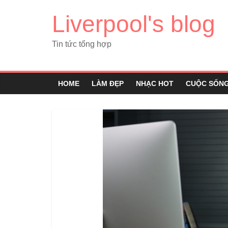
Liverpool's blog
Tin tức tổng hợp
HOME
LÀM ĐẸP
NHẠC HOT
CUỘC SỐN