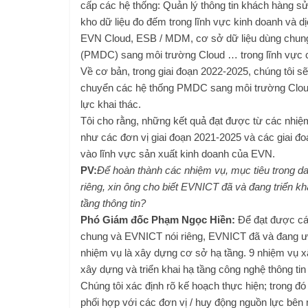
cấp các hệ thống: Quản lý thông tin khách hàng 
kho dữ liệu đo đếm trong lĩnh vực kinh doanh và d
EVN Cloud, ESB / MDM, cơ sở dữ liệu dùng chu
(PMDC) sang môi trường Cloud … trong lĩnh vực cô
Về cơ bản, trong giai đoạn 2022-2025, chúng tôi s
chuyển các hệ thống PMDC sang môi trường Cloud;
lực khai thác.
Tôi cho rằng, những kết quả đạt được từ các nhiệ
như các đơn vị giai đoạn 2021-2025 và các giai đo
vào lĩnh vực sản xuất kinh doanh của EVN.
PV:
Để hoàn thành các nhiệm vụ, mục tiêu trong 
riêng, xin ông cho biết EVNICT đã và đang triển kha
tầng thông tin?
Phó Giám đốc Phạm Ngọc Hiền:
Để đạt được các
chung và EVNICT nói riêng, EVNICT đã và đang ưu 
nhiệm vụ là xây dựng cơ sở hạ tầng. 9 nhiệm vụ
xây dựng và triển khai hạ tầng công nghệ thông tin
Chúng tôi xác định rõ kế hoạch thực hiện; trong đó
phối hợp với các đơn vị / huy động nguồn lực bên 