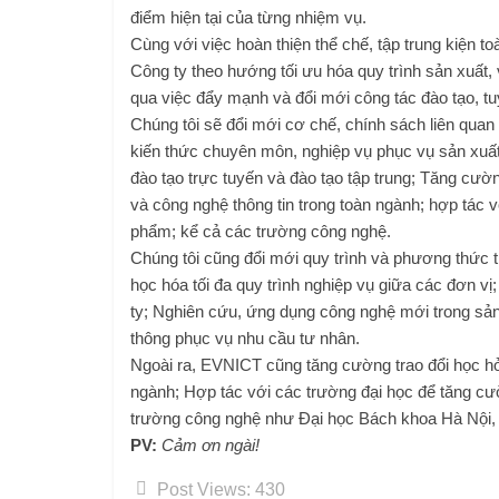
điểm hiện tại của từng nhiệm vụ.
Cùng với việc hoàn thiện thể chế, tập trung kiện 
Công ty theo hướng tối ưu hóa quy trình sản xuất
qua việc đẩy mạnh và đổi mới công tác đào tạo, tuy
Chúng tôi sẽ đổi mới cơ chế, chính sách liên quan
kiến ​​thức chuyên môn, nghiệp vụ phục vụ sản xuấ
đào tạo trực tuyến và đào tạo tập trung; Tăng cườ
và công nghệ thông tin trong toàn ngành; hợp tác 
phẩm; kể cả các trường công nghệ.
Chúng tôi cũng đổi mới quy trình và phương thức t
học hóa tối đa quy trình nghiệp vụ giữa các đơn v
ty; Nghiên cứu, ứng dụng công nghệ mới trong sản
thông phục vụ nhu cầu tư nhân.
Ngoài ra, EVNICT cũng tăng cường trao đổi học hỏi
ngành; Hợp tác với các trường đại học để tăng cườ
trường công nghệ như Đại học Bách khoa Hà Nội,
PV:
Cảm ơn ngài!
Post Views:
430