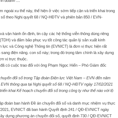
kinh doanh …
goài xu thế này, thể hiện ở việc sớm tiếp cận và triển khai trong
i số theo Nghị quyết 68 / NQ-HĐTV và phiên bản 850 / EVN-
và vận hành ổn định, tin cậy các hệ thống viễn thông dùng riêng
(TDH) và đảm bảo phục vụ tốt công tác quản lý sản xuất kinh
 lực và Công nghệ Thông tin (EVNICT) là đơn vị thực hiện rất
 sang điện năng. con số này; trong đó trọng tâm chính là xây dựng
n vị trực thuộc.
 đã có cuộc trao đổi với ông Phạm Ngọc Hiển – Phó Giám đốc
 chuyển đổi số trong Tập đoàn Điện lực Việt Nam – EVN đến năm
 EVN thông qua tại Nghị quyết số 68 / NQ-HĐTV ngày 17/02/2021
riển khai Kế hoạch chuyển đổi số trong công ty như thế nào với lộ
ập đoàn ban hành Đề án chuyển đổi số và danh mục nhiệm vụ thực
/2021, EVNICT đã ban hành Quyết định 241 / QĐ-EVNICT ngày
 xây dựng phương án chuyển đổi số, quyết định 730 / QĐ-EVNICT