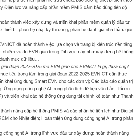
ty Điện lực và nâng cấp phần mềm PMIS đảm bảo đúng tiến độ
hoàn thành việc xây dựng và triển khai phần mềm quản lý đầu tư
 thiết bị, phân hệ nhật ký thi công, phân hệ đánh giá nhà thầu. giai
EVNICT đã hoàn thành việc lựa chọn và trang bị kiến ​​trúc nền tảng
ác nhiệm vụ do EVN giao trong lĩnh vực này như xây dựng hệ thống
 danh mục dữ liệu…
g giai đoạn 2022-2025 mà EVN giao cho EVNICT là gì, thưa ông?
ục tiêu trọng tâm trong giai đoạn 2022-2025 EVNICT cần thực
riển khai ứng dụng Smart EVN cho các đơn vị; Các báo cáo quản trị
 Ứng dụng công nghệ AI trong phân tích dữ liệu văn bản; Tối ưu
) và triển khai các hệ thống ứng dụng tài chính kế toán như Thanh
thành nâng cấp hệ thống PMIS và các phân hệ tiện ích như Digital
 RCM cho Nhiệt điện; Hoàn thiện ứng dụng công nghệ AI trong phân
 công nghệ AI trong lĩnh vực đầu tư xây dựng; hoàn thành nâng