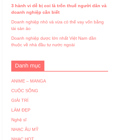
3 hành vi dễ bị coi là trốn thuế người dân và
doanh nghiệp cần biết
Doanh nghiệp nhỏ và vừa có thể vay vốn bằng
tài sản ảo
Doanh nghiệp dược lớn nhất Việt Nam dần
thuộc về nhà đầu tư nước ngoài
Danh mục
ANIME – MANGA
CUỘC SỐNG
GIẢI TRÍ
LÀM ĐẸP
Nghệ sĩ
NHẠC ÂU MỸ
NHẠC HOT