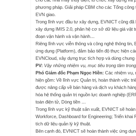
phương pháp. Giải pháp CBM cho các Tổng công 
EVN giao.
Trong lĩnh vực đầu tư xây dựng, EVNICT cũng đã 
xây dựng IMIS 2.0, phân hệ cơ sở dữ liệu giá vật tư
đoạn vận hành và vận hành…
Riêng lĩnh vực viễn thông và công nghệ thông tin, 
ứng dụng (Platform), đảm bảo tiến độ thực hiện c
EVNCloud, xây dựng trục tích hợp và dùng chung
PV:
Vậy những nhiệm vụ, mục tiêu trọng tâm tron
Phó Giám đốc Phạm Ngọc Hiền:
Các nhiệm vụ, m
hiện gồm: Về lĩnh vực Quản trị, hoàn thành việc t
được nâng cấp về bán hàng và dịch vụ khách hàng;
hóa hệ thống quản trị nguồn lực doanh nghiệp (ERP
toán điện tử, Dòng tiền …
Trong lĩnh vực kỹ thuật sản xuất, EVNICT sẽ hoàn 
Workforce, Dashboard for Engineering; Triển khai
tích dữ liệu quản lý kỹ thuật.
Bên cạnh đó, EVNICT sẽ hoàn thành việc ứng dụng