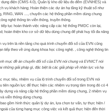
sử dụng điện (CMIS 4.0), Quản lý kho dữ liệu đo đếm (EVNHES) và
ịch vụ khách hàng; Hoàn thiện các dự án hạ tầng kỹ thuật số như
ng, RING, WAN …, chuyển các hệ thống phần mềm dùng chung
ng nghệ thông tin viễn thông, truyền thông.
ẽ tiếp tục hoàn thành việc nâng cấp các hệ thống PMDC còn lại,
 hoàn thiện kho cơ sở dữ liệu dùng chung để phát huy tối đa năng
m vụ trên là nền tảng cho quá trình chuyển đổi số của EVN cũng
ạn tiếp theo về ứng dụng khoa học công nghệ. , công nghệ thông tin
danh mục đề án chuyển đổi số của EVN nói chung và EVNICT nói
i những giải pháp gì, đặc biệt là các giải pháp về nhân lực và hạ
 mục tiêu, nhiệm vụ của lộ trình chuyển đổi số trong EVN nói
tiên nguồn lực để thực hiện các nhiệm vụ trọng tâm trong đó có 4
 xây dựng và nâng cấp hệ thống phần mềm dùng chung, 2 nhiệm vụ
 và viễn thông dùng chung.
 bao gồm hình thức quản lý dự án, lựa chọn tư vấn, tự thực hiện /
ngoài của từng hạng mục công việc và kết quả thực hiện đến thời