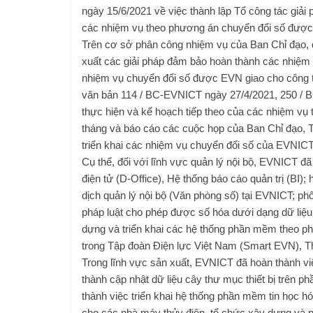
ngày 15/6/2021 về việc thành lập Tổ công tác giải 
các nhiệm vụ theo phương án chuyển đổi số được
Trên cơ sở phân công nhiệm vụ của Ban Chỉ đạo, đ
xuất các giải pháp đảm bảo hoàn thành các nhiệm
nhiệm vụ chuyển đổi số được EVN giao cho công 
văn bản 114 / BC-EVNICT ngày 27/4/2021, 250 / B
thực hiện và kế hoạch tiếp theo của các nhiệm vụ 
tháng và báo cáo các cuộc họp của Ban Chỉ đạo, T
triển khai các nhiệm vụ chuyển đổi số của EVNICT
Cụ thể, đối với lĩnh vực quản lý nội bộ, EVNICT đ
điện tử (D-Office), Hệ thống báo cáo quản trị (BI)
dịch quản lý nội bộ (Văn phòng số) tại EVNICT; phố
pháp luật cho phép được số hóa dưới dạng dữ liệu 
dựng và triển khai các hệ thống phần mềm theo 
trong Tập đoàn Điện lực Việt Nam (Smart EVN), Th
Trong lĩnh vực sản xuất, EVNICT đã hoàn thành vi
thành cập nhật dữ liệu cây thư mục thiết bị trên 
thành việc triển khai hệ thống phần mềm tin học 
cho các nhà máy thủy điện, tổ chức xây dựng và p