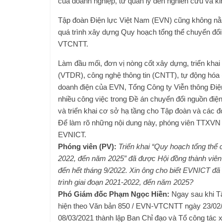
của doanh nghiệp, từ quản lý đến nghiên cứu và 
Tập đoàn Điện lực Việt Nam (EVN) cũng không nằm n
quá trình xây dựng Quy hoạch tổng thể chuyển đổ
VTCNTT.
Làm đầu mối, đơn vị nòng cốt xây dựng, triển khai 
(VTDR), công nghệ thông tin (CNTT), tự động hóa 
doanh điện của EVN, Tổng Công ty Viễn thông Điện
nhiều công việc trong Đề án chuyển đổi nguồn điện
và triển khai cơ sở hạ tầng cho Tập đoàn và các đơ
Để làm rõ những nội dung này, phóng viên TTXVN
EVNICT.
Phóng viên (PV):
Triển khai “Quy hoạch tổng thể
2022, đến năm 2025” đã được Hội đồng thành viên
đến hết tháng 9/2022. Xin ông cho biết EVNICT đã t
trình giai đoạn 2021-2022, đến năm 2025?
Phó Giám đốc Phạm Ngọc Hiền:
Ngay sau khi T
hiện theo Văn bản 850 / EVN-VTCNTT ngày 23/02
08/03/2021 thành lập Ban Chỉ đạo và Tổ công tác