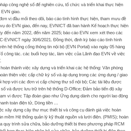
pháp công nghệ số để nghiên cứu, tổ chức và triển khai thực hiện
 EVN giao.
ơn vị đầu mối theo dõi, báo cáo tình hình thực hiện, tham mưu đề
 vụ do EVN giao, đến nay, EVNICT đã ban hành Kế hoạch thực hiện
ty đến năm 2022, đến năm 2025; báo cáo EVN xem xét theo các
C-EVNICT ngày 30/6/2021. Đồng thời, định kỳ báo cáo tình hình
trên hệ thống cổng thông tin nội bộ (EVN Portal) vào ngày 05 hàng
ổ công tác. các buổi hợp tác, làm việc của Lãnh đạo EVN về việc
.
ã hoàn thành việc xây dựng và triển khai các hệ thống: Văn phòng
; hoàn thiện việc cấp chữ ký số và áp dụng trong các ứng dụng / giao
i hợp với các đơn vị cấp chứng thư số nội bộ; Các tài liệu được
số và được lưu trữ trên hệ thống D-Office; Đảm bảo tiến độ xây
phạm vi được Tập đoàn giao như Ứng dụng dành cho người lao động
anh toán điện tử, Dòng tiền …
ệc xây dựng cây thư mục thiết bị và công cụ đánh giá việc hoàn
phần mềm Hệ thống quản lý kỹ thuật nguồn và lưới điện. (PMIS); hoàn
hóa quy trình sửa chữa, bảo dưỡng thiết bị theo phương pháp RCM
hối hợp thực hiện phân hệ sửa chữa, bảo dưỡng thiết bị điện theo