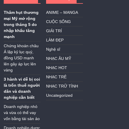
Thâm hụt thương
ANIME – MANGA
mại Mỹ mở rộng
CUỘC SỐNG
trong tháng 5 do
nhập khẩu tăng
GIẢI TRÍ
mạnh
LÀM ĐẸP
Chứng khoán châu
Nghệ sĩ
Á lập kỷ lục quý,
đồng USD mạnh
NHẠC ÂU MỸ
lên gây áp lực lên
NHẠC HOT
vàng
NHẠC TRẺ
3 hành vi dễ bị coi
là trốn thuế người
NHẠC TRỮ TÌNH
dân và doanh
Uncategorized
nghiệp cần biết
Doanh nghiệp nhỏ
và vừa có thể vay
vốn bằng tài sản ảo
Doanh nghiệp dược