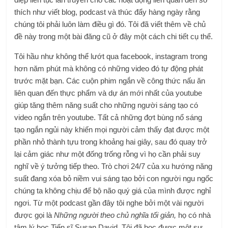
thích như viết blog, podcast và thúc đẩy hàng ngày rằng
chúng tôi phải luôn làm điều gì đó. Tôi đã viết thêm về chủ
đề này trong một bài đăng cũ ở đây một cách chi tiết cụ thể.
Tôi hầu như không thể lướt qua facebook, instagram trong
hơn năm phút mà không có những video đó tự động phát
trước mặt bạn. Các cuộn phim ngắn về công thức nấu ăn
liên quan đến thực phẩm và dự án mới nhất của youtube
giúp tăng thêm năng suất cho những người sáng tạo có
video ngắn trên youtube. Tất cả những đợt bùng nổ sáng
tạo ngắn ngủi này khiến mọi người cảm thấy đạt được một
phần nhỏ thành tựu trong khoảng hai giây, sau đó quay trở
lại cảm giác như một đống trống rỗng vì họ cần phải suy
nghĩ về ý tưởng tiếp theo. Trò chơi 24/7 của xu hướng năng
suất đang xóa bỏ niềm vui sáng tạo bởi con người ngu ngốc
chúng ta không chịu để bộ não quý giá của mình được nghỉ
ngơi. Từ một podcast gần đây tôi nghe bởi một vài người
được gọi là
Những người theo chủ nghĩa tối giản,
họ có nhà
tâm lý học Tiến sĩ Susan David. Tôi đã học được một sự