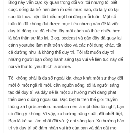
Blog này vẫn cực kỳ quan trọng đối với tôi nhưng tôi biết
cuộc sống đã trở nên điên rồ đến mức nào, đó là lý do tại
sao tôi thực hiện tối thiểu một bài đăng mỗi tuần. Một số
tuần tôi đã không đạt được mục tiêu nhưng vấn đề là việc
duy trì động lực đã chiếm lấy một cách vô thức nhiều hơn
là bản thân sự lặp lại. Blog, podcast và gần đây đã quay lại
cảnh youtube làm mặt trên video và các nội dung khác, tất
cả dường như là không thể duy trì. Tôi rất muốn duy trì
những người bạn đồng hành sáng tạo vui vẻ liên tục này để
nói về thứ tôi yêu thích là anime.
Tôi không phải là đa số ngoài kia khao khát một sự thay đổi
mới ở một ngã rẽ mới, cần nguồn sống, tôi là người sáng
tạo để duy trì và đây sẽ là một xu hướng mới đang phát
triển điên cuồng ngoài kia. Đặc biệt là trên thế giới truyền
thông xã hội #creatorofmaintain nên là một điều tôi nghĩ, bạn
có đồng ý không. Vì vậy, xu hướng năng suất,
đồ chết tiệt
,
Bạn là kẻ sai lầm nhất đối với ý chí sáng tạo. Xu hướng bảo
trì và duy trì sẽ đảm nhận vai trò của bạn và dẫn dắt mọi