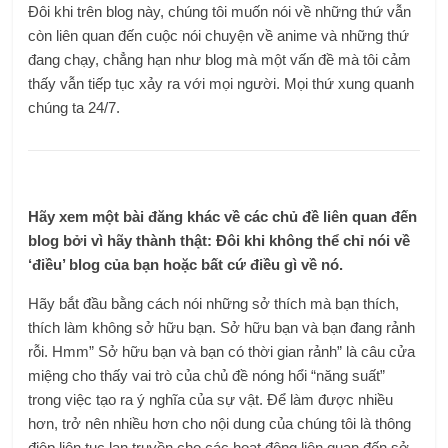
Đôi khi trên blog này, chúng tôi muốn nói về những thứ vẫn
còn liên quan đến cuộc nói chuyện về anime và những thứ
đang chạy, chẳng hạn như blog mà một vấn đề mà tôi cảm
thấy vẫn tiếp tục xảy ra với mọi người. Mọi thứ xung quanh
chúng ta 24/7.
Hãy xem một bài đăng khác về các chủ đề liên quan đến
blog bởi vì hãy thành thật: Đôi khi không thể chỉ nói về
‘điều’ blog của bạn hoặc bất cứ điều gì về nó.
Hãy bắt đầu bằng cách nói những sở thích mà bạn thích,
thích làm không sở hữu bạn. Sở hữu bạn và bạn đang rảnh
rỗi. Hmm” Sở hữu bạn và bạn có thời gian rảnh” là câu cửa
miệng cho thấy vai trò của chủ đề nóng hổi “năng suất”
trong việc tạo ra ý nghĩa của sự vật. Để làm được nhiều
hơn, trở nên nhiều hơn cho nội dung của chúng tôi là thông
điệp liên tục lan truyền cho các hoạt động liên quan đến sở