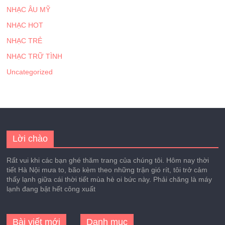
NHẠC ÂU MỸ
NHẠC HOT
NHẠC TRẺ
NHẠC TRỮ TÌNH
Uncategorized
Lời chào
Rất vui khi các bạn ghé thăm trang của chúng tôi. Hôm nay thời
tiết Hà Nội mưa to, bão kèm theo những trận gió rít, tôi trở cảm
thấy lạnh giữa cái thời tiết mùa hè oi bức này. Phải chăng là máy
lạnh đang bật hết công xuất
Bài viết mới
Danh mục