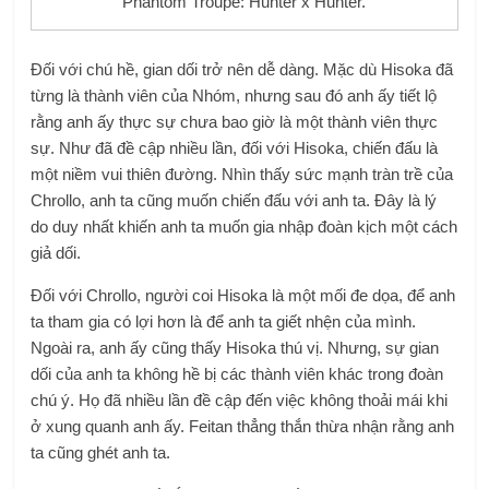
Phantom Troupe: Hunter x Hunter.
Đối với chú hề, gian dối trở nên dễ dàng. Mặc dù Hisoka đã
từng là thành viên của Nhóm, nhưng sau đó anh ấy tiết lộ
rằng anh ấy thực sự chưa bao giờ là một thành viên thực
sự. Như đã đề cập nhiều lần, đối với Hisoka, chiến đấu là
một niềm vui thiên đường. Nhìn thấy sức mạnh tràn trề của
Chrollo, anh ta cũng muốn chiến đấu với anh ta. Đây là lý
do duy nhất khiến anh ta muốn gia nhập đoàn kịch một cách
giả dối.
Đối với Chrollo, người coi Hisoka là một mối đe dọa, để anh
ta tham gia có lợi hơn là để anh ta giết nhện của mình.
Ngoài ra, anh ấy cũng thấy Hisoka thú vị. Nhưng, sự gian
dối của anh ta không hề bị các thành viên khác trong đoàn
chú ý. Họ đã nhiều lần đề cập đến việc không thoải mái khi
ở xung quanh anh ấy. Feitan thẳng thắn thừa nhận rằng anh
ta cũng ghét anh ta.