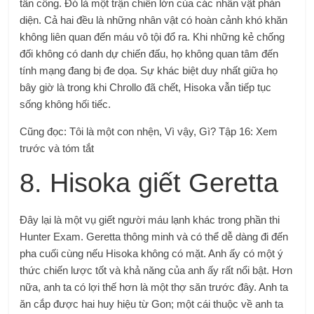
tấn công. Đó là một trận chiến lớn của các nhân vật phản
diện. Cả hai đều là những nhân vật có hoàn cảnh khó khăn
không liên quan đến máu vô tội đổ ra. Khi những kẻ chống
đối không có danh dự chiến đấu, họ không quan tâm đến
tính mạng đang bị đe dọa. Sự khác biệt duy nhất giữa họ
bây giờ là trong khi Chrollo đã chết, Hisoka vẫn tiếp tục
sống không hối tiếc.
Cũng đọc: Tôi là một con nhện, Vì vậy, Gì? Tập 16: Xem
trước và tóm tắt
8. Hisoka giết Geretta
Đây lại là một vụ giết người máu lạnh khác trong phần thi
Hunter Exam. Geretta thông minh và có thể dễ dàng đi đến
pha cuối cùng nếu Hisoka không có mặt. Anh ấy có một ý
thức chiến lược tốt và khả năng của anh ấy rất nổi bật. Hơn
nữa, anh ta có lợi thế hơn là một thợ săn trước đây. Anh ta
ăn cắp được hai huy hiệu từ Gon; một cái thuộc về anh ta