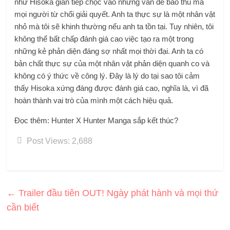
như Hisoka gián tiếp chọc vào những vấn đề bảo thủ mà
mọi người từ chối giải quyết. Anh ta thực sự là một nhân vật
nhỏ mà tôi sẽ khinh thường nếu anh ta tồn tại. Tuy nhiên, tôi
không thể bất chấp đánh giá cao việc tạo ra một trong
những kẻ phản diện đáng sợ nhất mọi thời đại. Anh ta có
bản chất thực sự của một nhân vật phản diện quanh co và
không có ý thức về công lý. Đây là lý do tại sao tôi cảm
thấy Hisoka xứng đáng được đánh giá cao, nghĩa là, vì đã
hoàn thành vai trò của mình một cách hiệu quả.
Đọc thêm: Hunter X Hunter Manga sắp kết thúc?
Post Views:
2,688
←
Trailer đầu tiên OUT! Ngày phát hành và mọi thứ
cần biết