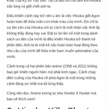
khác của Kỳ thi Thợ săn. Tất cả đều ổn cho đến khi Hisoka
săn lùng và giết chết anh ta.
Điều khiến cảnh này trở nên u ám là việc Hisoka giết Agon
hoàn toàn để thỏa mãn cơn khát máu của mình. Đó chỉ là
sự lộn xộn của Hisoka với tư cách là một nhân vật. Anh ấy
không thấy đúng hay sai. Đặt tư lợi lên số một trong danh
sách ưu tiên của mình là điều khiến Hisoka trở thành kẻ
phản diện. Anh ta là một kẻ xấu hoàn toàn hoạt động theo
nhu cầu của mình để thỏa mãn ham muốn adrenaline của
mình.
Cảnh trong cả hai phiên bản anime (1998 và 2011) không
bao giờ khiến người hâm mộ phải kinh ngạc. Cảnh chạy
điên cuồng của Hisoka về phía Agon là một trong những
cảnh đáng sợ nhất mà tôi từng thấy.
Cũng nên đọc: Anime tương tự như Hunter X Hunter mà
bạn sẽ thích xem!