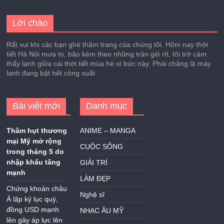
Lời chào
Rất vui khi các bạn ghé thăm trang của chúng tôi. Hôm nay thời
tiết Hà Nội mưa to, bão kèm theo những trận gió rít, tôi trở cảm
thấy lạnh giữa cái thời tiết mùa hè oi bức này. Phải chăng là máy
lạnh đang bật hết công xuất
Bài viết mới
Danh mục
Thâm hụt thương
ANIME – MANGA
mại Mỹ mở rộng
CUỘC SỐNG
trong tháng 5 do
nhập khẩu tăng
GIẢI TRÍ
mạnh
LÀM ĐẸP
Chứng khoán châu
Nghệ sĩ
Á lập kỷ lục quý,
đồng USD mạnh
NHẠC ÂU MỸ
lên gây áp lực lên