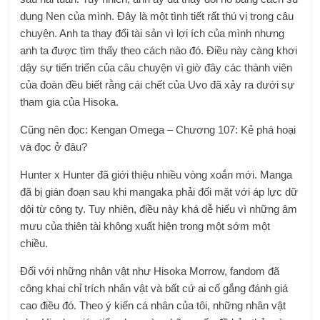
dụng Nen của mình. Đây là một tình tiết rất thú vị trong câu
chuyện. Anh ta thay đổi tài sản vì lợi ích của mình nhưng
anh ta được tìm thấy theo cách nào đó. Điều này càng khơi
dậy sự tiến triển của câu chuyện vì giờ đây các thành viên
của đoàn đều biết rằng cái chết của Uvo đã xảy ra dưới sự
tham gia của Hisoka.
Cũng nên đọc: Kengan Omega – Chương 107: Kẻ phá hoại
và đọc ở đâu?
Hunter x Hunter đã giới thiệu nhiều vòng xoắn mới. Manga
đã bị gián đoạn sau khi mangaka phải đối mặt với áp lực dữ
dội từ công ty. Tuy nhiên, điều này khá dễ hiểu vì những âm
mưu của thiên tài không xuất hiện trong một sớm một
chiều.
Đối với những nhân vật như Hisoka Morrow, fandom đã
công khai chỉ trích nhân vật và bất cứ ai cố gắng đánh giá
cao điều đó. Theo ý kiến ​​cá nhân của tôi, những nhân vật