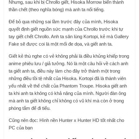
Nhưng, sau khi bị Chrollo giết, Hisoka Morrow biến thành
thần chết (theo nghĩa bóng) mà anh ta nổi tiếng.
Để bỏ qua những sai lầm trước đây của mình, Hisoka
quyết định giết nguồn sức mạnh của Chrollo trước khi tự
tay giết chết Chrollo. Anh ta săn lùng Kortopi, kẻ mà Gallery
Fake sẽ được coi là một mối đe dọa, và giết anh ta.
Giết kẻ thù nghe có vẻ không phải là điều khủng khiếp trong
anime phiêu lưu / giả tưởng. Nó là một câu hỏi về cách anh
ta giết anh ta, điều này làm cho đây trở thành một trong
những điều tồi tệ nhất của Hisoka. Kortopi đã là thành viên
yếu nhất về thể chất của Phantom Troupe. Hisoka giết anh
ta khi anh ta không có khả năng của mình. Người đàn ông
mà anh ta giết không chỉ không có vũ khí mà còn ở trong
phòng tắm để đi tiểu.
Cũng nên đọc: Hình nền Hunter x Hunter HD tốt nhất cho
PC của bạn