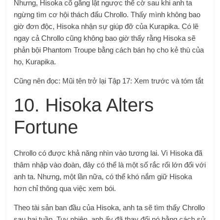
Nhưng, Hisoka cố gắng lật ngược thế cờ sau khi anh ta
ngừng tìm cơ hội thách đấu Chrollo. Thấy mình không bao
giờ đơn độc, Hisoka nhận sự giúp đỡ của Kurapika. Có lẽ
ngay cả Chrollo cũng không bao giờ thấy rằng Hisoka sẽ
phản bội Phantom Troupe bằng cách bán họ cho kẻ thù của
họ, Kurapika.
Cũng nên đọc: Mũi tên trở lại Tập 17: Xem trước và tóm tắt
10. Hisoka Alters
Fortune
Chrollo có được khả năng nhìn vào tương lai. Vì Hisoka đã
thâm nhập vào đoàn, đây có thể là một số rắc rối lớn đối với
anh ta. Nhưng, một lần nữa, có thể khó nắm giữ Hisoka
hơn chỉ thông qua việc xem bói.
Theo tài sản ban đầu của Hisoka, anh ta sẽ tìm thấy Chrollo
sau hai tuần. Tuy nhiên, anh ấy đã thay đổi nó bằng cách sử