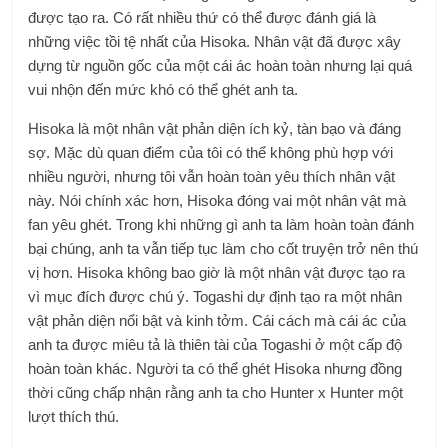
được tạo ra. Có rất nhiều thứ có thể được đánh giá là
những việc tồi tệ nhất của Hisoka. Nhân vật đã được xây
dựng từ nguồn gốc của một cái ác hoàn toàn nhưng lại quá
vui nhộn đến mức khó có thể ghét anh ta.
Hisoka là một nhân vật phản diện ích kỷ, tàn bạo và đáng
sợ. Mặc dù quan điểm của tôi có thể không phù hợp với
nhiều người, nhưng tôi vẫn hoàn toàn yêu thích nhân vật
này. Nói chính xác hơn, Hisoka đóng vai một nhân vật mà
fan yêu ghét. Trong khi những gì anh ta làm hoàn toàn đánh
bại chúng, anh ta vẫn tiếp tục làm cho cốt truyện trở nên thú
vị hơn. Hisoka không bao giờ là một nhân vật được tạo ra
vì mục đích được chú ý. Togashi dự định tạo ra một nhân
vật phản diện nổi bật và kinh tởm. Cái cách mà cái ác của
anh ta được miêu tả là thiên tài của Togashi ở một cấp độ
hoàn toàn khác. Người ta có thể ghét Hisoka nhưng đồng
thời cũng chấp nhận rằng anh ta cho Hunter x Hunter một
lượt thích thú.