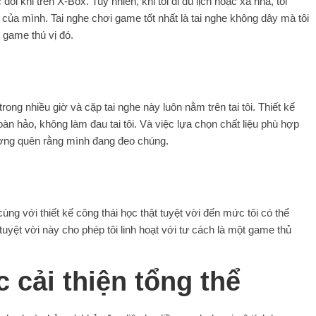
ôi khi trên X-Box. Tuy nhiên, khi tôi đi du lịch hoặc xa nhà, tôi
 của mình. Tai nghe chơi game tốt nhất là tai nghe không dây mà tôi
 game thú vị đó.
rong nhiều giờ và cặp tai nghe này luôn nằm trên tai tôi. Thiết kế
àn hảo, không làm đau tai tôi. Và việc lựa chọn chất liệu phù hợp
ường quên rằng mình đang đeo chúng.
g với thiết kế công thái học thật tuyệt vời đến mức tôi có thể
yệt vời này cho phép tôi linh hoạt với tư cách là một game thủ
 cải thiện tổng thể