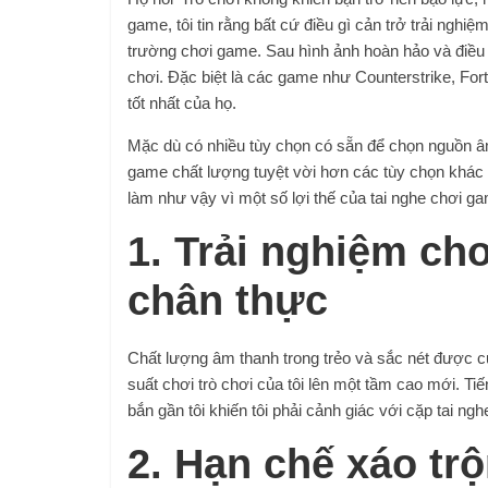
game, tôi tin rằng bất cứ điều gì cản trở trải ngh
trường chơi game. Sau hình ảnh hoàn hảo và điều 
chơi. Đặc biệt là các game như Counterstrike, Fo
tốt nhất của họ.
Mặc dù có nhiều tùy chọn có sẵn để chọn nguồn âm
game chất lượng tuyệt vời hơn các tùy chọn khác 
làm như vậy vì một số lợi thế của tai nghe chơi g
1. Trải nghiệm c
chân thực
Chất lượng âm thanh trong trẻo và sắc nét được c
suất chơi trò chơi của tôi lên một tầm cao mới. 
bắn gần tôi khiến tôi phải cảnh giác với cặp tai ngh
2. Hạn chế xáo tr