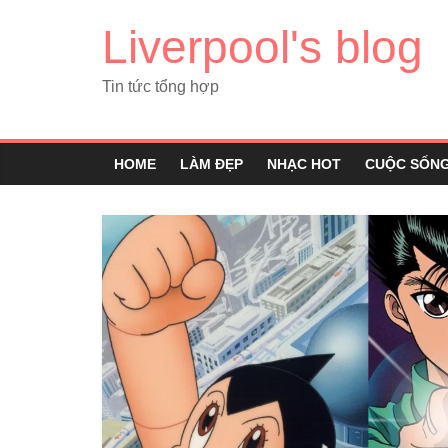
Liverpool's blog
Tin tức tổng hợp
HOME
LÀM ĐẸP
NHẠC HOT
CUỘC SỐN