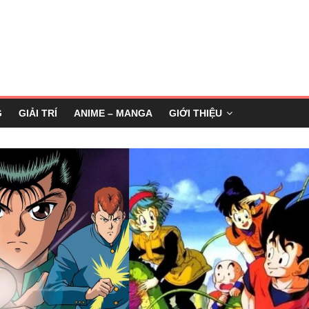
G
GIẢI TRÍ
ANIME – MANGA
GIỚI THIỆU