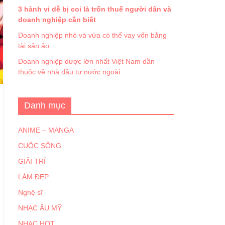
3 hành vi dễ bị coi là trốn thuế người dân và
doanh nghiệp cần biết
Doanh nghiệp nhỏ và vừa có thể vay vốn bằng
tài sản ảo
Doanh nghiệp dược lớn nhất Việt Nam dần
thuộc về nhà đầu tư nước ngoài
Danh mục
ANIME – MANGA
CUỘC SỐNG
GIẢI TRÍ
LÀM ĐẸP
Nghệ sĩ
NHẠC ÂU MỸ
NHẠC HOT