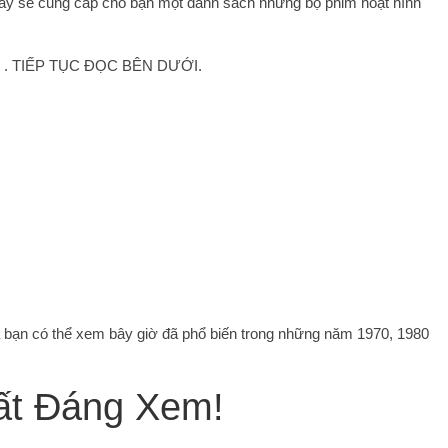
t này sẽ cung cấp cho bạn một danh sách những bộ phim hoạt hình
. TIẾP TỤC ĐỌC BÊN DƯỚI.
à bạn có thể xem bây giờ đã phổ biến trong những năm 1970, 1980
ất Đáng Xem!