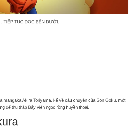
. TIẾP TỤC ĐỌC BÊN DƯỚI.
của mangaka Akira Toriyama, kể về câu chuyện của Son Goku, một
áng để thu thập Bảy viên ngọc rồng huyền thoại.
kura