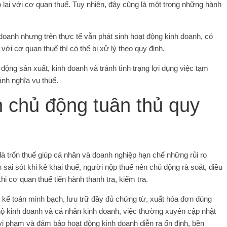
lại với cơ quan thuế. Tuy nhiên, đây cũng là một trong những hành
oanh nhưng trên thực tế vẫn phát sinh hoạt động kinh doanh, có
ới cơ quan thuế thì có thể bị xử lý theo quy định.
ộng sản xuất, kinh doanh và tránh tình trạng lợi dụng việc tạm
ánh nghĩa vụ thuế.
 chủ động tuân thủ quy
là trốn thuế giúp cá nhân và doanh nghiệp hạn chế những rủi ro
sai sót khi kê khai thuế, người nộp thuế nên chủ động rà soát, điều
i cơ quan thuế tiến hành thanh tra, kiểm tra.
kế toán minh bạch, lưu trữ đầy đủ chứng từ, xuất hóa đơn đúng
 hộ kinh doanh và cá nhân kinh doanh, việc thường xuyên cập nhật
vi phạm và đảm bảo hoạt động kinh doanh diễn ra ổn định, bền