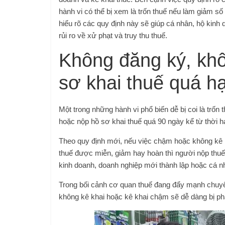
hành vi có thể bị xem là trốn thuế nếu làm giảm s
hiểu rõ các quy định này sẽ giúp cá nhân, hộ kinh
rủi ro về xử phạt và truy thu thuế.
Không đăng ký, khô
sơ khai thuế quá h
Một trong những hành vi phổ biến dễ bị coi là trốn
hoặc nộp hồ sơ khai thuế quá 90 ngày kể từ thời h
Theo quy định mới, nếu việc chậm hoặc không kê k
thuế được miễn, giảm hay hoàn thì người nộp thuế 
kinh doanh, doanh nghiệp mới thành lập hoặc cá nh
Trong bối cảnh cơ quan thuế đang đẩy mạnh chuyển 
không kê khai hoặc kê khai chậm sẽ dễ dàng bị phát