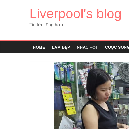
Liverpool's blog
Tin tức tổng hợp
HOME
LÀM ĐẸP
NHẠC HOT
CUỘC SỐN