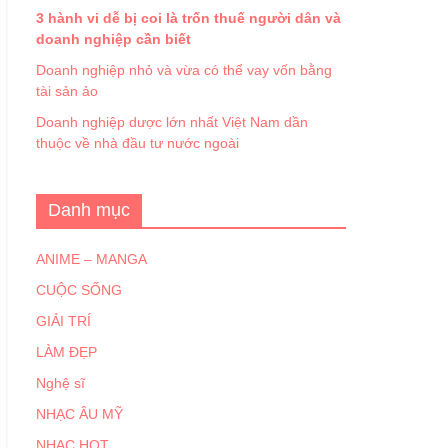
3 hành vi dễ bị coi là trốn thuế người dân và
doanh nghiệp cần biết
Doanh nghiệp nhỏ và vừa có thể vay vốn bằng
tài sản ảo
Doanh nghiệp dược lớn nhất Việt Nam dần
thuộc về nhà đầu tư nước ngoài
Danh mục
ANIME – MANGA
CUỘC SỐNG
GIẢI TRÍ
LÀM ĐẸP
Nghệ sĩ
NHẠC ÂU MỸ
NHẠC HOT