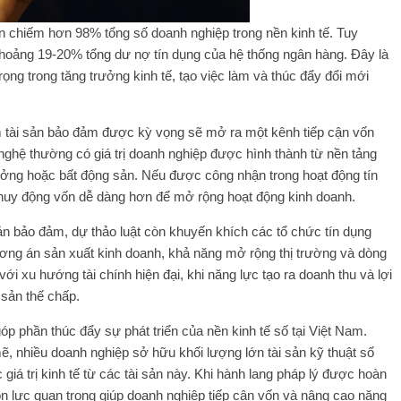
ện chiếm hơn 98% tổng số doanh nghiệp trong nền kinh tế. Tuy
hoảng 19-20% tổng dư nợ tín dụng của hệ thống ngân hàng. Đây là
ọng trong tăng trưởng kinh tế, tạo việc làm và thúc đẩy đổi mới
àm tài sản bảo đảm được kỳ vọng sẽ mở ra một kênh tiếp cận vốn
nghệ thường có giá trị doanh nghiệp được hình thành từ nền tảng
xưởng hoặc bất động sản. Nếu được công nhận trong hoạt động tín
 huy động vốn dễ dàng hơn để mở rộng hoạt động kinh doanh.
ản bảo đảm, dự thảo luật còn khuyến khích các tổ chức tín dụng
ơng án sản xuất kinh doanh, khả năng mở rộng thị trường và dòng
ới xu hướng tài chính hiện đại, khi năng lực tạo ra doanh thu và lợi
 sản thế chấp.
p phần thúc đẩy sự phát triển của nền kinh tế số tại Việt Nam.
, nhiều doanh nghiệp sở hữu khối lượng lớn tài sản kỹ thuật số
giá trị kinh tế từ các tài sản này. Khi hành lang pháp lý được hoàn
guồn lực quan trọng giúp doanh nghiệp tiếp cận vốn và nâng cao năng