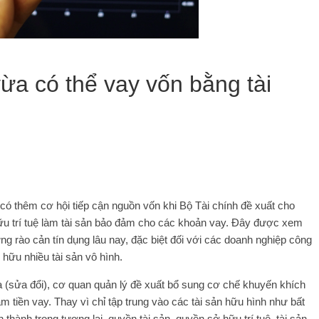
ừa có thể vay vốn bằng tài
ó thêm cơ hội tiếp cận nguồn vốn khi Bộ Tài chính đề xuất cho
hữu trí tuệ làm tài sản bảo đảm cho các khoản vay. Đây được xem
ng rào cản tín dụng lâu nay, đặc biệt đối với các doanh nghiệp công
hữu nhiều tài sản vô hình.
 (sửa đổi), cơ quan quản lý đề xuất bổ sung cơ chế khuyến khích
 tiền vay. Thay vì chỉ tập trung vào các tài sản hữu hình như bất
thành trong tương lai, quyền tài sản, quyền sở hữu trí tuệ, tài sản