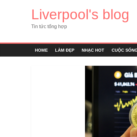
Liverpool's blog
Tin tức tổng hợp
HOME
LÀM ĐẸP
NHẠC HOT
CUỘC SỐN