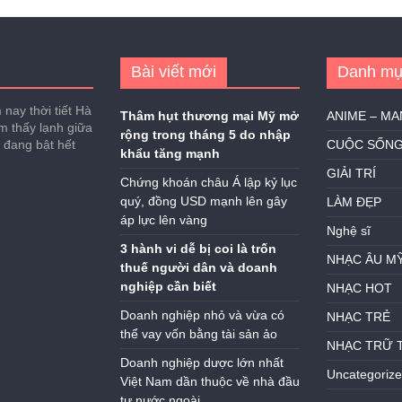
Bài viết mới
Danh mụ
nay thời tiết Hà
Thâm hụt thương mại Mỹ mở
ANIME – M
ảm thấy lạnh giữa
rộng trong tháng 5 do nhập
h đang bật hết
CUỘC SỐN
khẩu tăng mạnh
GIẢI TRÍ
Chứng khoán châu Á lập kỷ lục
quý, đồng USD mạnh lên gây
LÀM ĐẸP
áp lực lên vàng
Nghệ sĩ
3 hành vi dễ bị coi là trốn
NHẠC ÂU M
thuế người dân và doanh
nghiệp cần biết
NHẠC HOT
Doanh nghiệp nhỏ và vừa có
NHẠC TRẺ
thể vay vốn bằng tài sản ảo
NHẠC TRỮ 
Doanh nghiệp dược lớn nhất
Uncategoriz
Việt Nam dần thuộc về nhà đầu
tư nước ngoài