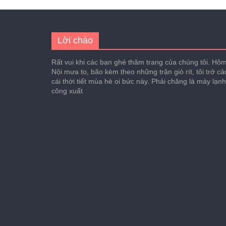
Lời chào
Rất vui khi các bạn ghé thăm trang của chúng tôi. Hôm 
Nội mưa to, bão kèm theo những trận gió rít, tôi trở c
cái thời tiết mùa hè oi bức này. Phải chăng là máy lạn
công xuất