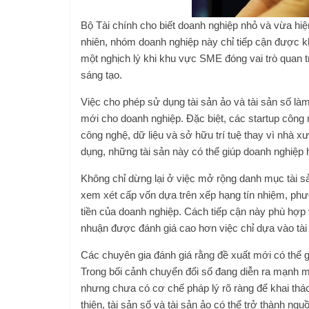
Bộ Tài chính cho biết doanh nghiệp nhỏ và vừa hi
nhiên, nhóm doanh nghiệp này chỉ tiếp cận được k
một nghịch lý khi khu vực SME đóng vai trò quan tr
sáng tạo.
Việc cho phép sử dụng tài sản ảo và tài sản số l
mới cho doanh nghiệp. Đặc biệt, các startup công 
công nghệ, dữ liệu và sở hữu trí tuệ thay vì nhà 
dụng, những tài sản này có thể giúp doanh nghiệp
Không chỉ dừng lại ở việc mở rộng danh mục tài s
xem xét cấp vốn dựa trên xếp hạng tín nhiệm, phư
tiền của doanh nghiệp. Cách tiếp cận này phù hợp v
nhuận được đánh giá cao hơn việc chỉ dựa vào tài
Các chuyên gia đánh giá rằng đề xuất mới có thể gó
Trong bối cảnh chuyển đổi số đang diễn ra mạnh mẽ
nhưng chưa có cơ chế pháp lý rõ ràng để khai thác 
thiện, tài sản số và tài sản ảo có thể trở thành n