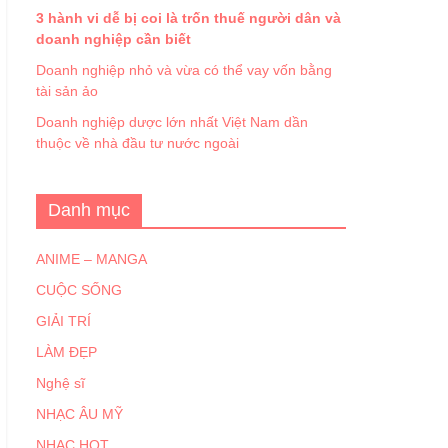
3 hành vi dễ bị coi là trốn thuế người dân và
doanh nghiệp cần biết
Doanh nghiệp nhỏ và vừa có thể vay vốn bằng
tài sản ảo
Doanh nghiệp dược lớn nhất Việt Nam dần
thuộc về nhà đầu tư nước ngoài
Danh mục
ANIME – MANGA
CUỘC SỐNG
GIẢI TRÍ
LÀM ĐẸP
Nghệ sĩ
NHẠC ÂU MỸ
NHẠC HOT