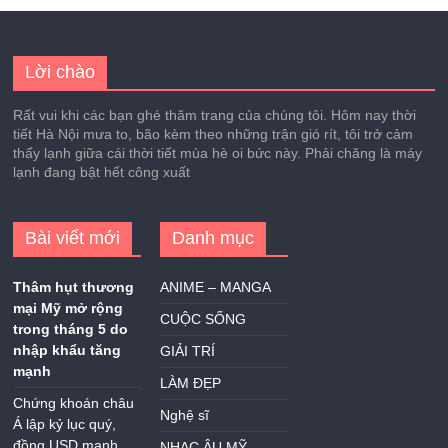
Lời chào
Rất vui khi các bạn ghé thăm trang của chúng tôi. Hôm nay thời
tiết Hà Nội mưa to, bão kèm theo những trận gió rít, tôi trở cảm
thấy lạnh giữa cái thời tiết mùa hè oi bức này. Phải chăng là máy
lạnh đang bật hết công xuất
Bài viết mới
Danh mục
Thâm hụt thương
ANIME – MANGA
mại Mỹ mở rộng
CUỘC SỐNG
trong tháng 5 do
nhập khẩu tăng
GIẢI TRÍ
mạnh
LÀM ĐẸP
Chứng khoán châu
Nghệ sĩ
Á lập kỷ lục quý,
đồng USD mạnh
NHẠC ÂU MỸ