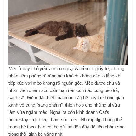
Mèo ở đây chủ yếu là mèo ngoại và đều có giấy tờ, chứng
nhận tiêm phòng rõ ràng nên khách không cần lo lắng khi
tiếp xúc với mèo không rõ nguồn gốc. Mèo được chủ và
nhân viên chăm sóc cẩn thận nên con nào cũng béo tốt,
sạch sẽ. Điểm đặc biệt của quán cà phê này là không gian
xanh vô cùng “sang chảnh”, thích hợp cho những ai vừa
làm vừa ngắm mèo. Ngoài ra còn kinh doanh Cat’s
homestay – dịch vụ chăm sóc mèo. Những dịp không thể
mang bé theo, bạn có thể gửi bé đến đây để tiện chăm sóc
trong thời gian bé vắng nhà.