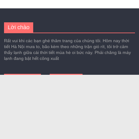
Lời chào
Rất vui khi các bạn ghé thăm trang của chúng tôi. Hôm nay thời
tiết Hà Nội mưa to, bão kèm theo những trận gió rít, tôi trở cảm
thấy lạnh giữa cái thời tiết mùa hè oi bức này. Phải chăng là máy
lạnh đang bật hết công xuất
Bài viết mới
Danh mục
Thâm hụt thương
ANIME – MANGA
mại Mỹ mở rộng
CUỘC SỐNG
trong tháng 5 do
nhập khẩu tăng
GIẢI TRÍ
mạnh
LÀM ĐẸP
Chứng khoán châu
Nghệ sĩ
Á lập kỷ lục quý,