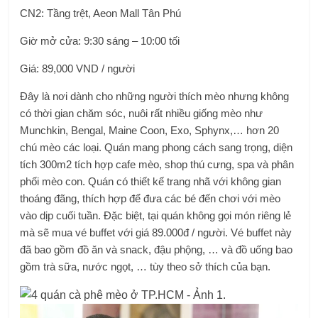
CN2: Tầng trệt, Aeon Mall Tân Phú
Giờ mở cửa: 9:30 sáng – 10:00 tối
Giá: 89,000 VND / người
Đây là nơi dành cho những người thích mèo nhưng không
có thời gian chăm sóc, nuôi rất nhiều giống mèo như
Munchkin, Bengal, Maine Coon, Exo, Sphynx,… hơn 20
chú mèo các loại. Quán mang phong cách sang trọng, diện
tích 300m2 tích hợp cafe mèo, shop thú cưng, spa và phân
phối mèo con. Quán có thiết kế trang nhã với không gian
thoáng đãng, thích hợp để đưa các bé đến chơi với mèo
vào dịp cuối tuần. Đặc biệt, tại quán không gọi món riêng lẻ
mà sẽ mua vé buffet với giá 89.000đ / người. Vé buffet này
đã bao gồm đồ ăn và snack, đậu phộng, … và đồ uống bao
gồm trà sữa, nước ngọt, … tùy theo sở thích của bạn.