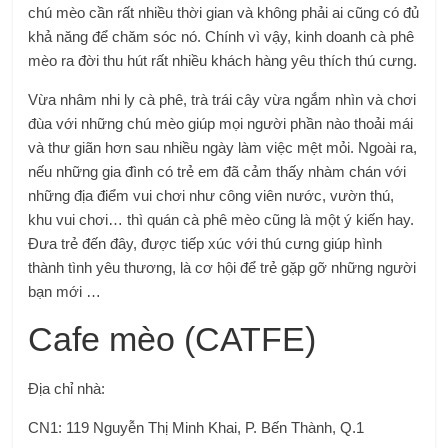
chú mèo cần rất nhiều thời gian và không phải ai cũng có đủ
khả năng để chăm sóc nó. Chính vì vậy, kinh doanh cà phê
mèo ra đời thu hút rất nhiều khách hàng yêu thích thú cưng.
Vừa nhâm nhi ly cà phê, trà trái cây vừa ngắm nhìn và chơi
đùa với những chú mèo giúp mọi người phần nào thoải mái
và thư giãn hơn sau nhiều ngày làm việc mệt mỏi. Ngoài ra,
nếu những gia đình có trẻ em đã cảm thấy nhàm chán với
những địa điểm vui chơi như công viên nước, vườn thú,
khu vui chơi… thì quán cà phê mèo cũng là một ý kiến ​​hay.
Đưa trẻ đến đây, được tiếp xúc với thú cưng giúp hình
thành tình yêu thương, là cơ hội để trẻ gặp gỡ những người
bạn mới …
Cafe mèo (CATFE)
Địa chỉ nhà:
CN1: 119 Nguyễn Thị Minh Khai, P. Bến Thành, Q.1