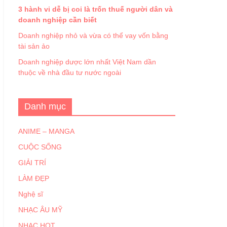
3 hành vi dễ bị coi là trốn thuế người dân và
doanh nghiệp cần biết
Doanh nghiệp nhỏ và vừa có thể vay vốn bằng
tài sản ảo
Doanh nghiệp dược lớn nhất Việt Nam dần
thuộc về nhà đầu tư nước ngoài
Danh mục
ANIME – MANGA
CUỘC SỐNG
GIẢI TRÍ
LÀM ĐẸP
Nghệ sĩ
NHẠC ÂU MỸ
NHẠC HOT