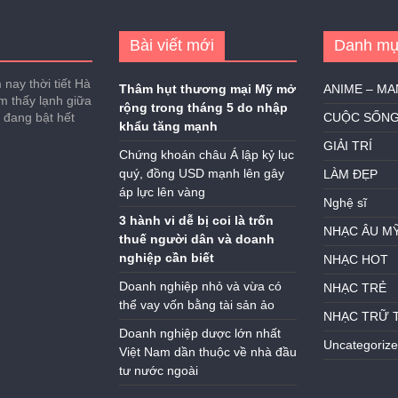
Bài viết mới
Danh mụ
nay thời tiết Hà
Thâm hụt thương mại Mỹ mở
ANIME – M
ảm thấy lạnh giữa
rộng trong tháng 5 do nhập
h đang bật hết
CUỘC SỐN
khẩu tăng mạnh
GIẢI TRÍ
Chứng khoán châu Á lập kỷ lục
quý, đồng USD mạnh lên gây
LÀM ĐẸP
áp lực lên vàng
Nghệ sĩ
3 hành vi dễ bị coi là trốn
NHẠC ÂU M
thuế người dân và doanh
nghiệp cần biết
NHẠC HOT
Doanh nghiệp nhỏ và vừa có
NHẠC TRẺ
thể vay vốn bằng tài sản ảo
NHẠC TRỮ 
Doanh nghiệp dược lớn nhất
Uncategoriz
Việt Nam dần thuộc về nhà đầu
tư nước ngoài