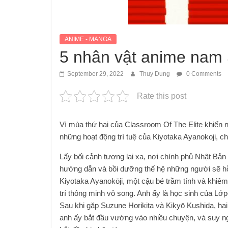
ANIME - MANGA
5 nhân vật anime nam 
September 29, 2022
Thuy Dung
0 Comments
Rate this post
Vì mùa thứ hai của Classroom Of The Elite khiế
những hoạt động trí tuệ của Kiyotaka Ayanokoji, chú
Lấy bối cảnh tương lai xa, nơi chính phủ Nhật B
hướng dẫn và bồi dưỡng thế hệ những người sẽ hỗ 
Kiyotaka Ayanokōji, một cậu bé trầm tính và khiêm
trí thông minh vô song. Anh ấy là học sinh của Lớ
Sau khi gặp Suzune Horikita và Kikyō Kushida, hai 
anh ấy bắt đầu vướng vào nhiều chuyện, và suy n