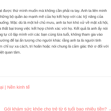
 đạt được thứ mình muốn mà không cần phải ra tay. Anh ta liên minh
những bộ quần áo mạnh mẽ của họ kết hợp với các kỹ năng của
 huống. Mặc dù là một kẻ chủ mưu, anh ta hơi khó xử về mặt xã hội,
và thất bại trong việc kết hợp chính xác với họ. Kết quả là anh ấy nói
g tự cô lập mình với các bạn cùng lứa tuổi, không tham gia vào
ướng để lại ấn tượng cho người khác rằng anh ta là người tinh
m chỉ sự xa cách, trì hoãn hoặc nói chung là cảm giác thờ ơ đối với
iệt quan tâm.
i | Nền kinh tế
Gói khám sức khỏe cho trẻ từ 6 tuổi bao nhiêu tiền?