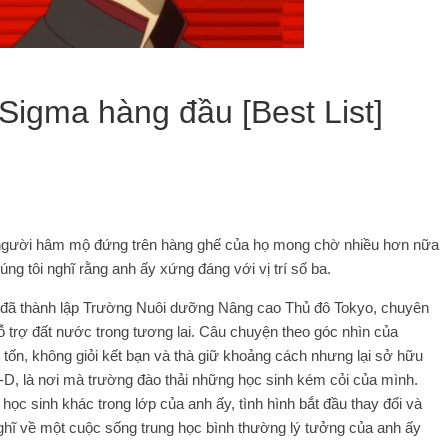
Sigma hàng đầu [Best List]
n người hâm mộ đứng trên hàng ghế của họ mong chờ nhiều hơn nữa
ng tôi nghĩ rằng anh ấy xứng đáng với vị trí số ba.
ản đã thành lập Trường Nuôi dưỡng Nâng cao Thủ đô Tokyo, chuyên
trợ đất nước trong tương lai. Câu chuyện theo góc nhìn của
 tốn, không giỏi kết bạn và thà giữ khoảng cách nhưng lại sở hữu
p-D, là nơi mà trường đào thải những học sinh kém cỏi của mình.
học sinh khác trong lớp của anh ấy, tình hình bắt đầu thay đổi và
ghĩ về một cuộc sống trung học bình thường lý tưởng của anh ấy