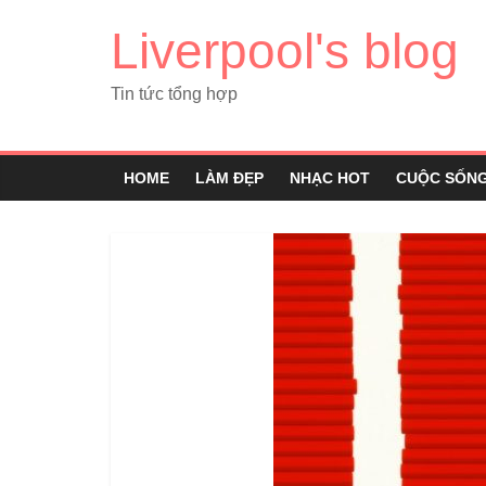
Liverpool's blog
Tin tức tổng hợp
HOME
LÀM ĐẸP
NHẠC HOT
CUỘC SỐN