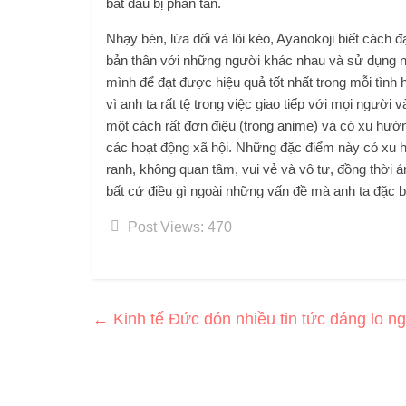
bắt đầu bị phân tán.
Nhạy bén, lừa dối và lôi kéo, Ayanokoji biết cách
bản thân với những người khác nhau và sử dụng 
mình để đạt được hiệu quả tốt nhất trong mỗi tình
vì anh ta rất tệ trong việc giao tiếp với mọi người 
một cách rất đơn điệu (trong anime) và có xu hướn
các hoạt động xã hội. Những đặc điểm này có xu h
ranh, không quan tâm, vui vẻ và vô tư, đồng thời á
bất cứ điều gì ngoài những vấn đề mà anh ta đặc b
Post Views:
470
←
Kinh tế Đức đón nhiều tin tức đáng lo ngạ