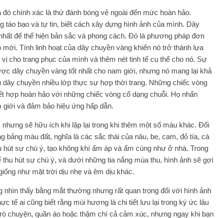
 và đó chính xác là thứ đánh bóng vẻ ngoài đến mức hoàn hảo.
g táo bạo và tự tin, biết cách xây dựng hình ảnh của mình. Dây
hất để thể hiện bản sắc và phong cách. Đó là phương pháp đơn
 mới. Tính linh hoạt của dây chuyền vàng khiến nó trở thành lựa
ị cho trang phục của mình và thêm nét tinh tế cụ thể cho nó. Sự
ược dây chuyền vàng tốt nhất cho nam giới, nhưng nó mang lại khả
u dây chuyền nhiều lớp thực sự hợp thời trang. Những chiếc vòng
kết hợp hoàn hảo với những chiếc vòng cổ dạng chuỗi. Họ nhấn
giới và đảm bảo hiệu ứng hấp dẫn.
nhưng sẽ hữu ích khi lặp lại trong khi thêm một số màu khác. Đối
g bảng màu đất, nghĩa là các sắc thái của nâu, be, cam, đỏ tía, cà
hút sự chú ý, tạo không khí ấm áp và ấm cúng như ở nhà. Trong
thu hút sự chú ý, và dưới những tia nắng mùa thu, hình ảnh sẽ gợi
iống như mặt trời dịu nhẹ và êm dịu khác.
g nhìn thấy bằng mắt thường nhưng rất quan trọng đối với hình ảnh
tế ai cũng biết rằng mùi hương là chi tiết lưu lại trong ký ức lâu
trò chuyện, quần áo hoặc thậm chí cả cảm xúc, nhưng ngay khi bạn