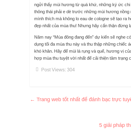
ngửi thấy mùi hương từ quá khứ, những ký ức chi t
thông thái phải e dè trước những mùi hương nồng n
mình thích mà không lo eau de cologne sẽ tạo ra 
đẹp nhất của mùa thu! Nhưng hãy cẩn thận đừng lạ
Năm nay “Mùa đông đang đến” dự kiến ​​sẽ nghe có 
dụng tối đa mùa thu này và thu thập những chiếc á
khó khăn. Hãy để mùi lá rụng và quế, hương vị của
hợp mùa thu tuyệt vời nhất để cải thiện tâm trạng 
Post Views:
304
←
Trang web tốt nhất để đánh bạc trực tuy
5 giải pháp t