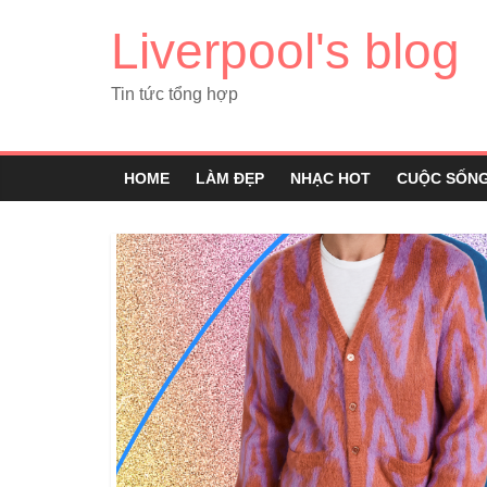
Liverpool's blog
Tin tức tổng hợp
HOME
LÀM ĐẸP
NHẠC HOT
CUỘC SỐN