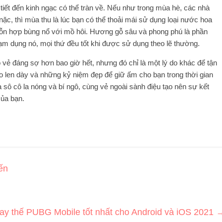
iết đến kinh ngạc có thể tràn về. Nếu như trong mùa hè, các nhà
ặc, thì mùa thu là lúc bạn có thể thoải mái sử dụng loại nước hoa
hỗn hợp bùng nổ với mồ hôi. Hương gỗ sâu và phong phú là phần
m dụng nó, mọi thứ đều tốt khi được sử dụng theo lẽ thường.
vẻ đáng sợ hơn bao giờ hết, nhưng đó chỉ là một lý do khác để tận
o len dày và những kỷ niệm đẹp để giữ ấm cho bạn trong thời gian
 sô cô la nóng và bí ngô, cùng vẻ ngoài sành điệu tạo nên sự kết
của bạn.
ến
hay thế PUBG Mobile tốt nhất cho Android và iOS 2021