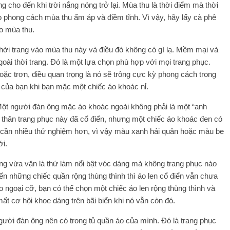
g cho đến khi trời nắng nóng trở lại. Mùa thu là thời điểm mà thời
 phong cách mùa thu ấm áp và điềm tĩnh. Vì vậy, hãy lấy cà phê
o mùa thu.
thời trang vào mùa thu này và điều đó không có gì lạ. Mềm mại và
ài thời trang. Đó là một lựa chọn phù hợp với mọi trang phục.
hoặc trơn, điều quan trọng là nó sẽ trông cực kỳ phong cách trong
ị của bạn khi bạn mặc một chiếc áo khoác nỉ.
 Một người đàn ông mặc áo khoác ngoài không phải là một “anh
 thân trang phục này đã cổ điển, nhưng một chiếc áo khoác đen có
cần nhiều thử nghiệm hơn, vì vậy màu xanh hải quân hoặc màu be
ới.
ỏng vừa vặn là thứ làm nổi bật vóc dáng mà không trang phục nào
 những chiếc quần rộng thùng thình thì áo len cổ điển vẫn chưa
o ngoại cỡ, bạn có thể chọn một chiếc áo len rộng thùng thình và
mất cơ hội khoe dáng trên bãi biển khi nó vẫn còn đó.
gười đàn ông nên có trong tủ quần áo của mình. Đó là trang phục