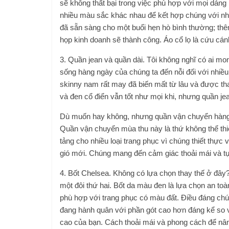
sẽ không thất bại trong việc phù hợp với mọi dáng 
nhiều màu sắc khác nhau để kết hợp chúng với nhiề
đã sẵn sàng cho một buổi hẹn hò bình thường; thê
họp kinh doanh sẽ thành công. Áo cổ lọ là cứu cán
3. Quần jean và quần dài. Tôi không nghĩ có ai mo
sống hàng ngày của chúng ta đến nỗi đối với nhiều 
skinny nam rất may đã biến mất từ ​​​​lâu và được 
và đen cổ điển vẫn tốt như mọi khi, nhưng quần je
Dù muốn hay không, nhưng quần vận chuyển hàng h
Quần vận chuyển mùa thu này là thứ không thể thi
tảng cho nhiều loại trang phục vì chúng thiết thực
gió mới. Chúng mang đến cảm giác thoải mái và tự
4. Bốt Chelsea. Không có lựa chọn thay thế ở đây?
một đôi thứ hai. Bốt da màu đen là lựa chọn an to
phù hợp với trang phục có màu đất. Điều đáng chú ý
đang hành quân với phần gót cao hơn đáng kể so vớ
cao của bạn. Cách thoải mái và phong cách để nân