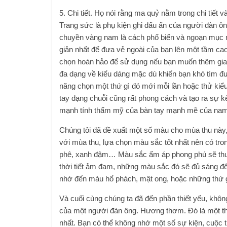
5. Chi tiết. Họ nói rằng ma quỷ nằm trong chi tiết
Trang sức là phụ kiện ghi dấu ấn của người đàn ôn
chuyền vàng nam là cách phổ biến và ngoạn mục n
giản nhất để đưa vẻ ngoài của bạn lên một tầm cao
chọn hoàn hảo để sử dụng nếu bạn muốn thêm gia v
đa dạng về kiểu dáng mặc dù khiến bạn khó tìm đ
năng chọn một thứ gì đó mới mỗi lần hoặc thử kiể
tay dạng chuỗi cũng rất phong cách và tạo ra sự 
mạnh tính thẩm mỹ của bàn tay mạnh mẽ của nam 
Chúng tôi đã đề xuất một số màu cho mùa thu này, 
với mùa thu, lựa chọn màu sắc tốt nhất nên có tron
phê, xanh đậm… Màu sắc ấm áp phong phú sẽ thu 
thời tiết ảm đạm, những màu sắc đó sẽ đủ sáng để 
nhớ đến màu hổ phách, mật ong, hoặc những thứ g
Và cuối cùng chúng ta đã đến phần thiết yếu, khôn
của một người đàn ông. Hương thơm. Đó là một thực 
nhất. Bạn có thể không nhớ một số sự kiện, cuộc 