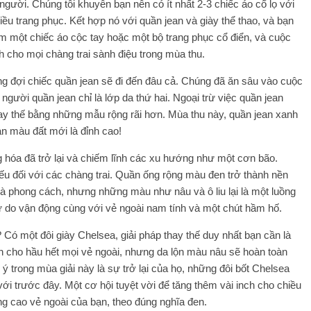
người. Chúng tôi khuyên bạn nên có ít nhất 2-3 chiếc áo cổ lọ với
u trang phục. Kết hợp nó với quần jean và giày thể thao, và bạn
m một chiếc áo cộc tay hoặc một bộ trang phục cổ điển, và cuộc
h cho mọi chàng trai sành điệu trong mùa thu.
ng đợi chiếc quần jean sẽ đi đến đâu cả. Chúng đã ăn sâu vào cuộc
người quần jean chỉ là lớp da thứ hai. Ngoại trừ việc quần jean
thay thế bằng những mẫu rộng rãi hơn. Mùa thu này, quần jean xanh
an màu đất mới là đỉnh cao!
óa đã trở lại và chiếm lĩnh các xu hướng như một cơn bão.
ếu đối với các chàng trai. Quần ống rộng màu đen trở thành nền
 và phong cách, nhưng những màu như nâu và ô liu lại là một luồng
 do vận động cùng với vẻ ngoài nam tính và một chút hầm hố.
 Có một đôi giày Chelsea, giải pháp thay thế duy nhất bạn cần là
àn cho hầu hết mọi vẻ ngoài, nhưng da lộn màu nâu sẽ hoàn toàn
 trong mùa giải này là sự trở lại của họ, những đôi bốt Chelsea
i trước đây. Một cơ hội tuyệt vời để tăng thêm vài inch cho chiều
g cao vẻ ngoài của bạn, theo đúng nghĩa đen.