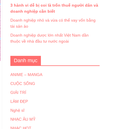
3 hành vi dễ bị coi là trốn thuế người dân và
doanh nghiệp cần biết
Doanh nghiệp nhỏ và vừa có thể vay vốn bằng
tài sản ảo
Doanh nghiệp dược lớn nhất Việt Nam dần
thuộc về nhà đầu tư nước ngoài
Danh mục
ANIME – MANGA
CUỘC SỐNG
GIẢI TRÍ
LÀM ĐẸP
Nghệ sĩ
NHẠC ÂU MỸ
NHẠC HOT