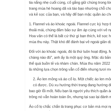
tia nắng nhẹ cuối cùng, cố gắng giữ chúng trong lòn
trang mùa hè hoang dã và táo bạo nhường chỗ cho
và kẻ sọc của bạn, và hãy để bạn mặc quần áo ch
1. Flannel và áo khoác ngoài. Flannel cực kỳ hợp 
thoải mái, chúng đảm bảo sự ấm áp cùng với vẻ ngo
Hoa văn có thể là bất cứ thứ gì bạn thích, kẻ sọc 
mùa thu này. Thật khó để đánh bại vẻ ngoài giản d
Đối với áo khoác ngoài, đó là thứ luôn hoạt động.
chàng nào đó”, anh ấy là một quý ông. Mặc dù bản
thể quá buồn tẻ và nhàm chán. Mùa thu năm 2022 
là những lựa chọn trông vẫn cổ điển nhưng tươi m
2. Áo len mỏng và áo cổ lọ. Một chiếc áo len m
có được. Dù xu hướng thời trang đang hướng đến
bao giờ lỗi mốt. Nếu bạn là người yêu thích quần á
trông nó vẫn hoàn toàn ổn, nhưng tại sao lại đánh 
Áo cổ lọ chắc chắn là trang phục cơ bản mà mọi n