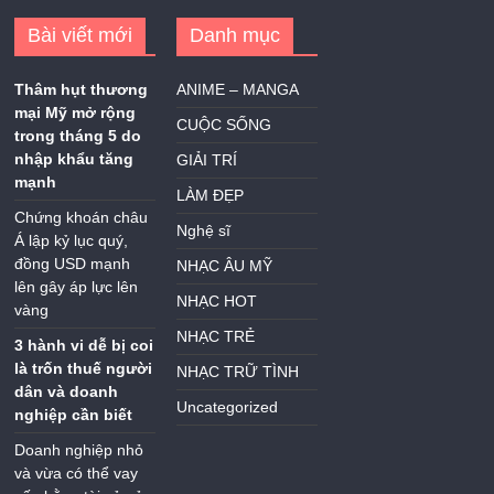
Bài viết mới
Danh mục
Thâm hụt thương
ANIME – MANGA
mại Mỹ mở rộng
CUỘC SỐNG
trong tháng 5 do
nhập khẩu tăng
GIẢI TRÍ
mạnh
LÀM ĐẸP
Chứng khoán châu
Nghệ sĩ
Á lập kỷ lục quý,
đồng USD mạnh
NHẠC ÂU MỸ
lên gây áp lực lên
NHẠC HOT
vàng
NHẠC TRẺ
3 hành vi dễ bị coi
là trốn thuế người
NHẠC TRỮ TÌNH
dân và doanh
Uncategorized
nghiệp cần biết
Doanh nghiệp nhỏ
và vừa có thể vay