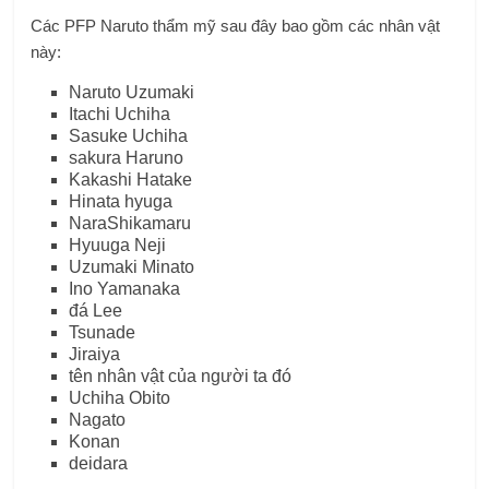
Các PFP Naruto thẩm mỹ sau đây bao gồm các nhân vật
này:
Naruto Uzumaki
Itachi Uchiha
Sasuke Uchiha
sakura Haruno
Kakashi Hatake
Hinata hyuga
NaraShikamaru
Hyuuga Neji
Uzumaki Minato
Ino Yamanaka
đá Lee
Tsunade
Jiraiya
tên nhân vật của người ta đó
Uchiha Obito
Nagato
Konan
deidara