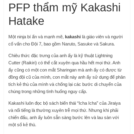
PFP thẩm mỹ Kakashi
Hatake
Một ninja bí ẩn và mạnh mẽ,
kakashi
là giáo viên và người
cố vấn cho Đội 7, bao gồm Naruto, Sasuke và Sakura.
Chiêu thức đặc trưng của anh ấy là kỹ thuật Lightning
Cutter (Raikiri) có thể cắt xuyên qua hầu hết mọi thứ. Anh
ấy cũng có một con mắt Sharingan mà anh ấy có được từ
đồng đội cũ của mình, con mắt này anh ấy sử dụng để phân
tích kẻ thù của mình và chống lại các bước di chuyển của
chúng trong những tình huống nguy cấp.
Kakashi luôn đọc bộ sách biến thái “Icha Icha” của Jiraiya
và nổi tiếng là thường xuyên trễ mọi thứ. Nhưng khi phải
chiến đấu, anh ấy luôn sẵn sàng bước lên và lau sàn với
một số kẻ thù.