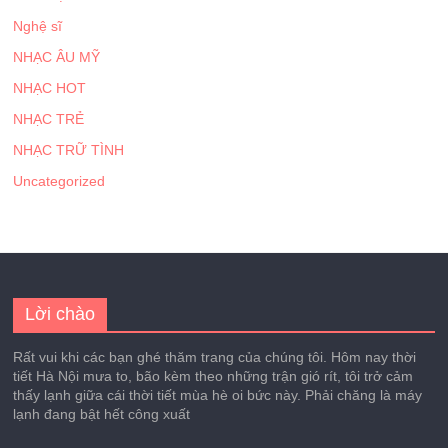
Nghệ sĩ
NHẠC ÂU MỸ
NHẠC HOT
NHẠC TRẺ
NHẠC TRỮ TÌNH
Uncategorized
Lời chào
Rất vui khi các bạn ghé thăm trang của chúng tôi. Hôm nay thời
tiết Hà Nội mưa to, bão kèm theo những trận gió rít, tôi trở cảm
thấy lạnh giữa cái thời tiết mùa hè oi bức này. Phải chăng là máy
lạnh đang bật hết công xuất