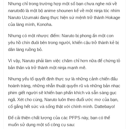
Nhưng chỉ trong trường hợp một số bạn chưa nghe nói về
naruto
đó là một bộ anime shounen kể về một ninja tóc nhím
Naruto Uzumaki đang thực hiện sứ mệnh trở thành Hokage
của làng mình, Konoha.
Nhưng có một nhược điểm: Naruto bị phong ấn một con
yêu hồ chín đuôi bên trong người, khiến cậu trở thành kẻ bị
dân làng ruồng bỏ.
Vì vậy, Naruto phải làm việc chăm chỉ hơn nữa để chứng tỏ
bản thân và trở thành một ninja mạnh mẽ.
Nhưng yếu tố quyết định thực sự là những cảnh chiến đấu
hoành tráng, những nhẫn thuật quyến rũ và những bản nhạc
phim giết người sẽ khiến bạn phấn khích và sẵn sàng gục
ngã. Xét cho cùng, Naruto luôn theo đuổi ước mơ của bạn,
cố gắng hết sức và sống thật với chính mình. Dattebayo!
Để cải thiện chất lượng của các PFPS này, bạn có thể
muốn sử dụng một số công cụ sau: