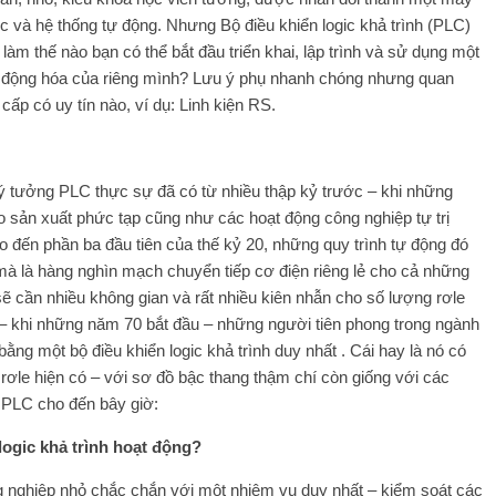
c và hệ thống tự động. Nhưng Bộ điều khiển logic khả trình (PLC)
 làm thế nào bạn có thể bắt đầu triển khai, lập trình và sử dụng một
ự động hóa của riêng mình? Lưu ý phụ nhanh chóng nhưng quan
cấp có uy tín nào, ví dụ:
Linh kiện RS
.
g ý tưởng PLC thực sự đã có từ nhiều thập kỷ trước – khi những
o sản xuất phức tạp cũng như các hoạt động công nghiệp tự trị
ho đến phần ba đầu tiên của thế kỷ 20, những quy trình tự động đó
à là hàng nghìn mạch chuyển tiếp cơ điện riêng lẻ cho cả những
sẽ cần nhiều không gian và rất nhiều kiên nhẫn cho số lượng rơle
i – khi những năm 70 bắt đầu – những người tiên phong trong ngành
ằng một bộ điều khiển logic khả trình duy nhất . Cái hay là nó có
à rơle hiện có – với sơ đồ bậc thang thậm chí còn giống với các
 PLC cho đến bây giờ:
logic khả trình hoạt động?
g nghiệp nhỏ chắc chắn với một nhiệm vụ duy nhất – kiểm soát các