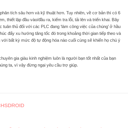
phân tích sâu hơn và kỹ thuật hơn. Tuy nhiên, về cơ bản thì có 6
 thiết lập đầu vào/đầu ra, kiểm tra lỗi, tải lên và triển khai. Bây
c tuân thủ đối với các PLC đang ‘làm công việc của chúng’ ở hầu
 thúc đẩy xu hướng tăng tốc đó trong khoảng thời gian tiếp theo và
 với bất kỳ mức độ tự động hóa nào cuối cùng sẽ khiến họ chú ý
uyên gia giàu kinh nghiệm luôn là người bạn tốt nhất của bạn
úng ta, vì vậy đừng ngại yêu cầu trợ giúp.
TECHSDROID