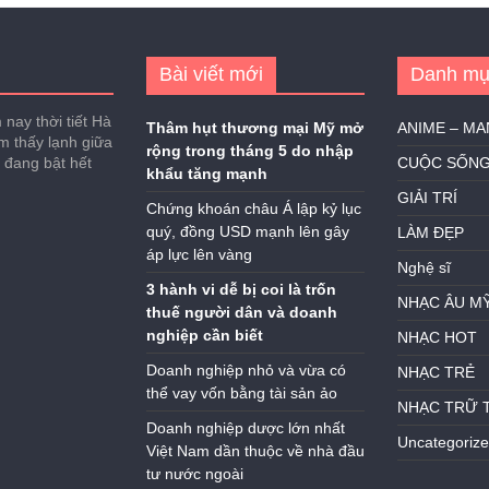
Bài viết mới
Danh mụ
nay thời tiết Hà
Thâm hụt thương mại Mỹ mở
ANIME – M
ảm thấy lạnh giữa
rộng trong tháng 5 do nhập
h đang bật hết
CUỘC SỐN
khẩu tăng mạnh
GIẢI TRÍ
Chứng khoán châu Á lập kỷ lục
quý, đồng USD mạnh lên gây
LÀM ĐẸP
áp lực lên vàng
Nghệ sĩ
3 hành vi dễ bị coi là trốn
NHẠC ÂU M
thuế người dân và doanh
nghiệp cần biết
NHẠC HOT
Doanh nghiệp nhỏ và vừa có
NHẠC TRẺ
thể vay vốn bằng tài sản ảo
NHẠC TRỮ 
Doanh nghiệp dược lớn nhất
Uncategoriz
Việt Nam dần thuộc về nhà đầu
tư nước ngoài