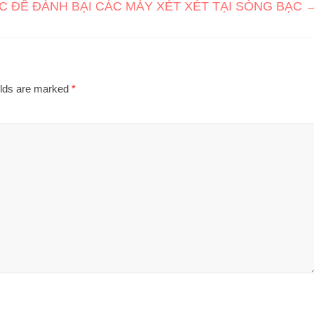
ĐỂ ĐÁNH BẠI CÁC MÁY XÉT XÉT TẠI SÒNG BẠC
elds are marked
*