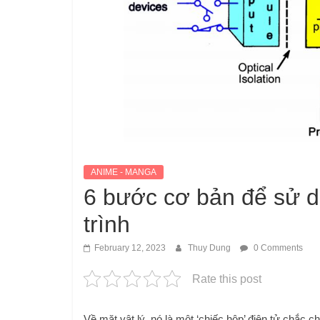
ANIME - MANGA
6 bước cơ bản để sử dụ
trình
February 12, 2023
Thuy Dung
0 Comments
Rate this post
Về mặt vật lý, nó là một ‘chiếc hộp’ điện tử chắc