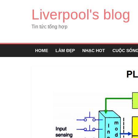
Liverpool's blog
Tin tức tổng hợp
HOME
LÀM ĐẸP
NHẠC HOT
CUỘC SỐN