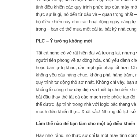
tính điều khiển các quy trình phức tạp của máy mó
thực sự là gì, nó đến từ đâu và – quan trọng nhất –
bộ điều khiển này cho các hoạt động ngày càng t
trọng – bạn có thể mua một cái tại bất kỳ nhà cung 
PLC – Ý tưởng không mới
Tất cả nghe có vẻ rất hiện đại và tương lai, nhưn
người tiên phong về tự động hóa, chủ yếu dành ch
hoặc bán tự trị khác, cần một giải pháp tốt hơn. C
không yêu cầu hàng chục, không phải hàng trăm, m
quy trình tự động thô sơ nhất. Không chỉ vậy, bạn 
khổng lồ cũng như dây điện và thiết bị cho đến kh
bắt đầu thay thế tất cả các mạch rơle phức tạp đó b
thể được lập trình trong nhà với logic bậc thang v
mạch điều khiển thực. Xuất sắc! Nhưng đủ lịch sử
Làm thế nào để bạn làm cho một bộ điều khiển 
Hãy nhớ rằng, nó thực sự chỉ là một máy tính côn