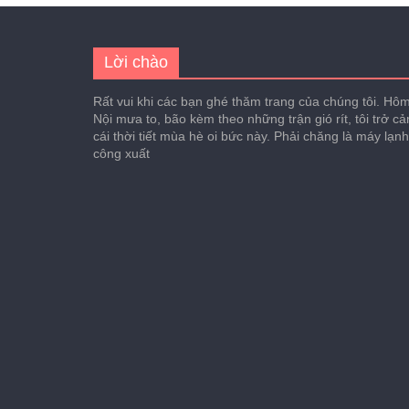
Lời chào
Rất vui khi các bạn ghé thăm trang của chúng tôi. Hôm 
Nội mưa to, bão kèm theo những trận gió rít, tôi trở c
cái thời tiết mùa hè oi bức này. Phải chăng là máy lạn
công xuất