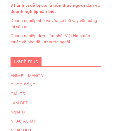
3 hành vi dễ bị coi là trốn thuế người dân và
doanh nghiệp cần biết
Doanh nghiệp nhỏ và vừa có thể vay vốn bằng
tài sản ảo
Doanh nghiệp dược lớn nhất Việt Nam dần
thuộc về nhà đầu tư nước ngoài
Danh mục
ANIME – MANGA
CUỘC SỐNG
GIẢI TRÍ
LÀM ĐẸP
Nghệ sĩ
NHẠC ÂU MỸ
NHẠC HOT