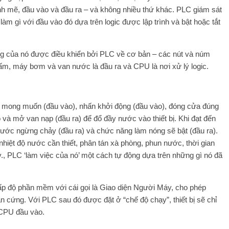
h mẽ, đầu vào và đầu ra – và không nhiều thứ khác. PLC giám sát
làm gì với đầu vào đó dựa trên logic được lập trình và bật hoặc tắt
g của nó được điều khiển bởi PLC về cơ bản – các nút và núm
ấm, máy bơm và van nước là đầu ra và CPU là nơi xử lý logic.
 mong muốn (đầu vào), nhấn khởi động (đầu vào), đóng cửa đúng
 và mở van nạp (đầu ra) để đổ đầy nước vào thiết bị. Khi đạt đến
nước ngừng chảy (đầu ra) và chức năng làm nóng sẽ bật (đầu ra).
hiệt độ nước cần thiết, phân tán xà phòng, phun nước, thời gian
., PLC ‘làm việc của nó’ một cách tự động dựa trên những gì nó đã
cấp độ phần mềm với cái gọi là Giao diện Người Máy, cho phép
 cứng. Với PLC sau đó được đặt ở “chế độ chạy”, thiết bị sẽ chỉ
 CPU đầu vào.