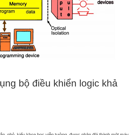
ng bộ điều khiển logic khả
 chắn, nhỏ, kiểu khoa học viễn tưởng, được nhân đôi thành một máy