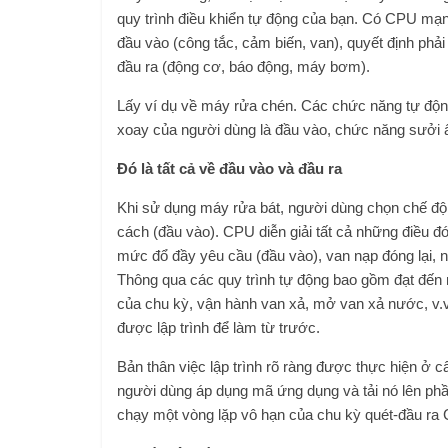
quy trình điều khiển tự động của bạn. Có CPU mạn
đầu vào (công tắc, cảm biến, van), quyết định phải 
đầu ra (động cơ, báo động, máy bơm).
Lấy ví dụ về máy rửa chén. Các chức năng tự độn
xoay của người dùng là đầu vào, chức năng sưởi 
Đó là tất cả về đầu vào và đầu ra
Khi sử dụng máy rửa bát, người dùng chọn chế độ
cách (đầu vào). CPU diễn giải tất cả những điều đó
mức đổ đầy yêu cầu (đầu vào), van nạp đóng lại, 
Thông qua các quy trình tự động bao gồm đạt đến n
của chu kỳ, vận hành van xả, mở van xả nước, v.v
được lập trình để làm từ trước.
Bản thân việc lập trình rõ ràng được thực hiện ở 
người dùng áp dụng mã ứng dụng và tải nó lên phần
chạy một vòng lặp vô hạn của chu kỳ quét-đầu ra