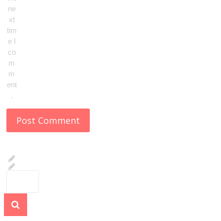
ne
xt
tim
e I
co
m
m
ent
.