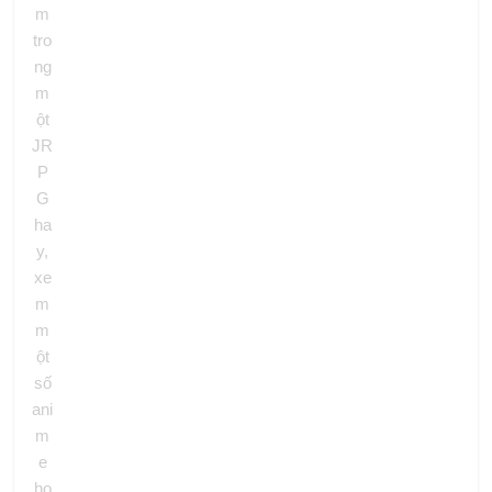
m
tro
ng
m
ột
JR
P
G
ha
y,
xe
m
m
ột
số
ani
m
e
ho