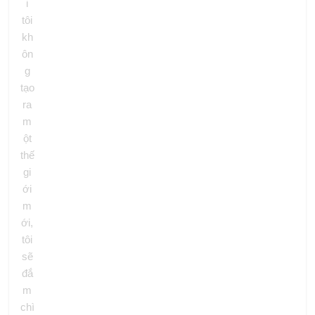
i
tôi
kh
ôn
g
tạo
ra
m
ột
thế
gi
ới
m
ới,
tôi
sẽ
đắ
m
chì