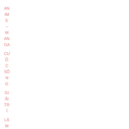
AN
IM
E
–
M
AN
GA
CU
Ộ
C
SỐ
N
G
GI
ẢI
TR
Í
LÀ
M