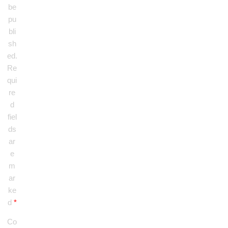
be
pu
bli
sh
ed.
Re
qui
re
d
fiel
ds
ar
e
m
ar
ke
d
*
Co