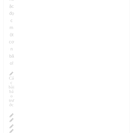
ặc
đọ
c
m
ột
cơ
n
bã
o!
Cá
c
bài
bá
o
trư
ớc