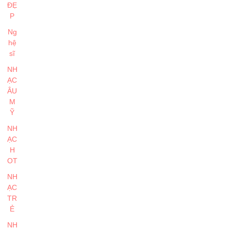
ĐẸ
P
Ng
hệ
sĩ
NH
ẠC
ÂU
M
Ỹ
NH
ẠC
H
OT
NH
ẠC
TR
Ẻ
NH