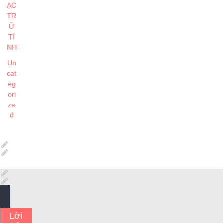
ẠC
TR
Ữ
TÌ
NH
Un
cat
eg
ori
ze
d
Lời