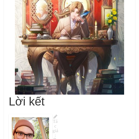
Lời kết
Tá
c
giả
: