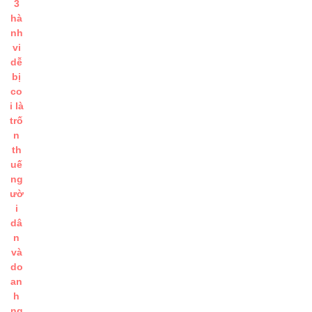
3
hà
nh
vi
dễ
bị
co
i là
trố
n
th
uế
ng
ườ
i
dâ
n
và
do
an
h
ng