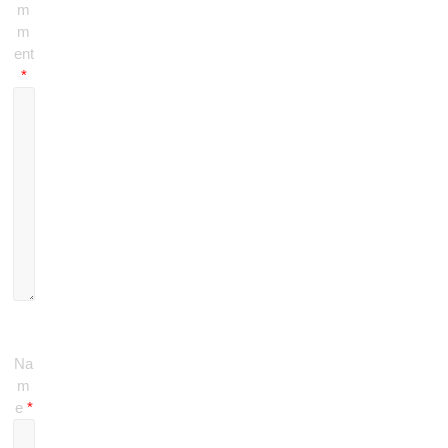
m
m
ent
*
Na
m
e
*