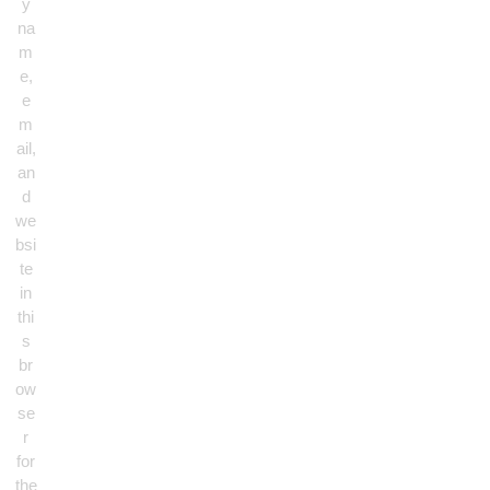
y
na
m
e,
e
m
ail,
an
d
we
bsi
te
in
thi
s
br
ow
se
r
for
the