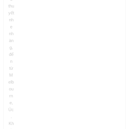
thu
yết
nh
ẹ
nh
àn
g,
đế
n
từ
M
elb
ou
rn
e,
Úc
.
Kh