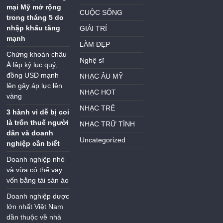
mại Mỹ mở rộng
CUỘC SỐNG
trong tháng 5 do
nhập khẩu tăng
GIẢI TRÍ
mạnh
LÀM ĐẸP
Chứng khoán châu
Nghệ sĩ
Á lập kỷ lục quý,
đồng USD mạnh
NHẠC ÂU MỸ
lên gây áp lực lên
NHẠC HOT
vàng
NHẠC TRẺ
3 hành vi dễ bị coi
là trốn thuế người
NHẠC TRỮ TÌNH
dân và doanh
Uncategorized
nghiệp cần biết
Doanh nghiệp nhỏ
và vừa có thể vay
vốn bằng tài sản ảo
Doanh nghiệp dược
lớn nhất Việt Nam
dần thuộc về nhà