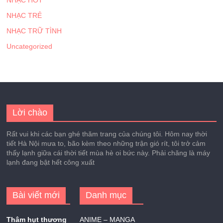
NHẠC HOT
NHẠC TRẺ
NHẠC TRỮ TÌNH
Uncategorized
Lời chào
Rất vui khi các bạn ghé thăm trang của chúng tôi. Hôm nay thời
tiết Hà Nội mưa to, bão kèm theo những trận gió rít, tôi trở cảm
thấy lạnh giữa cái thời tiết mùa hè oi bức này. Phải chăng là máy
lạnh đang bật hết công xuất
Bài viết mới
Danh mục
Thâm hụt thương
ANIME – MANGA