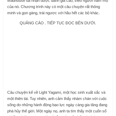
Madhouse đã nhận được đánh giá cao, theo người hâm mộ
của nó. Chương trình này có một câu chuyện rất thông
minh và gọn gàng, trái ngược với hầu hết các bộ khác.
QUẢNG CÁO . TIẾP TỤC ĐỌC BÊN DƯỚI.
Câu chuyện kể về Light Yagami, một học sinh xuất sắc và
một thiên tài. Tuy nhiên, anh cảm thấy nhàm chán với cuộc
sống do những hành động bạo lực ngày càng gia tăng đang
phá hủy thế giới. Một ngày nọ, anh ta tìm thấy một cuốn sổ