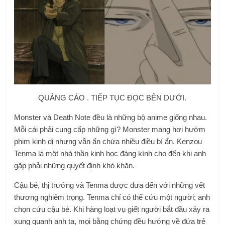
QUẢNG CÁO . TIẾP TỤC ĐỌC BÊN DƯỚI.
Monster và Death Note đều là những bộ anime giống nhau.
Mỗi cái phải cung cấp những gì? Monster mang hơi hướm
phim kinh dị nhưng vẫn ẩn chứa nhiều điều bí ẩn. Kenzou
Tenma là một nhà thần kinh học đáng kính cho đến khi anh
gặp phải những quyết định khó khăn.
Cậu bé, thị trưởng và Tenma được đưa đến với những vết
thương nghiêm trọng. Tenma chỉ có thể cứu một người; anh
chọn cứu cậu bé. Khi hàng loạt vụ giết người bắt đầu xảy ra
xung quanh anh ta, mọi bằng chứng đều hướng về đứa trẻ