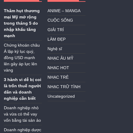
Thâm hụt thương
ANIME – MANGA
mại Mỹ mở rộng
CUỘC SỐNG
trong tháng 5 do
nhập khẩu tăng
GIẢI TRÍ
mạnh
LÀM ĐẸP
Chứng khoán châu
Nghệ sĩ
Á lập kỷ lục quý,
đồng USD mạnh
NHẠC ÂU MỸ
lên gây áp lực lên
NHẠC HOT
vàng
NHẠC TRẺ
3 hành vi dễ bị coi
là trốn thuế người
NHẠC TRỮ TÌNH
dân và doanh
Uncategorized
nghiệp cần biết
Doanh nghiệp nhỏ
và vừa có thể vay
vốn bằng tài sản ảo
Doanh nghiệp dược