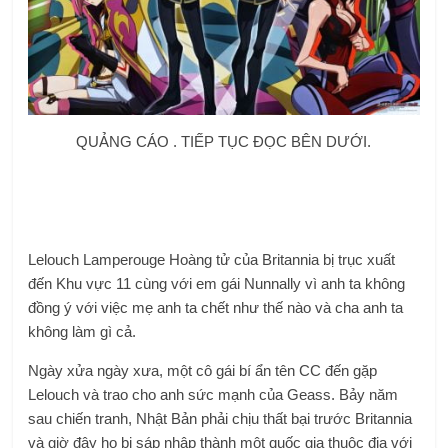
QUẢNG CÁO . TIẾP TỤC ĐỌC BÊN DƯỚI.
Lelouch Lamperouge Hoàng tử của Britannia bị trục xuất
đến Khu vực 11 cùng với em gái Nunnally vì anh ta không
đồng ý với việc mẹ anh ta chết như thế nào và cha anh ta
không làm gì cả.
Ngày xửa ngày xưa, một cô gái bí ẩn tên CC đến gặp
Lelouch và trao cho anh sức mạnh của Geass. Bảy năm
sau chiến tranh, Nhật Bản phải chịu thất bại trước Britannia
và giờ đây họ bị sáp nhập thành một quốc gia thuộc địa với