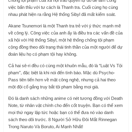
chống tội phạm của xã hội trao quyền tự do để làm công
việc bẩn thỉu với tư cách là Thanh tra.
Cuối cùng họ cùng
nhau phát hiện ra rằng Hệ thống Sibyl đã mất kiểm soát.
Akane Tsunemori là một Thanh tra trẻ với ý thức mạnh mẽ
về công lý.
Công việc của anh ấy là điều tra các vấn đề của
xã hội với Hệ thống Sibyl, một hệ thống chống tội phạm
cộng đồng theo dõi trạng thái tinh thần của một người để dự
đoán liệu họ có phạm tội hay không.
Cả hai sê-ri đều có cùng một khuôn mẫu, đó là “Luật Vs Tội
phạm”, đặc biệt là khi nói đến tình báo.
Mặc dù Psycho-
Pass tiên tiến hơn về mặt công nghệ, nhưng cả hai theo
một đội cố gắng truy bắt tội phạm bằng mọi giá.
Đó là danh sách những anime có nét tương đồng với Death
Note, từ nhân vật chính cho đến cốt truyện.
Bạn có thể xem
mọi thứ ngay lập tức hoặc bạn có thể đưa nó vào danh
sách theo dõi trước. 8 Người Sở Hữu Đôi Mắt Rinnegan
Trong Naruto Và Boruto, Ai Mạnh Nhất!