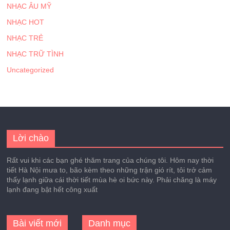
NHẠC ÂU MỸ
NHẠC HOT
NHẠC TRẺ
NHẠC TRỮ TÌNH
Uncategorized
Lời chào
Rất vui khi các bạn ghé thăm trang của chúng tôi. Hôm nay thời
tiết Hà Nội mưa to, bão kèm theo những trận gió rít, tôi trở cảm
thấy lạnh giữa cái thời tiết mùa hè oi bức này. Phải chăng là máy
lạnh đang bật hết công xuất
Bài viết mới
Danh mục