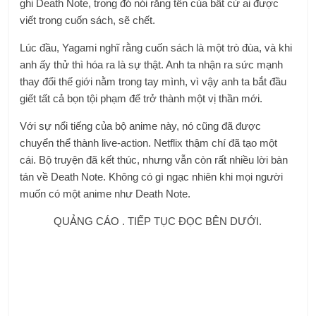
ghi Death Note, trong đó nói rằng tên của bất cứ ai được
viết trong cuốn sách, sẽ chết.
Lúc đầu, Yagami nghĩ rằng cuốn sách là một trò đùa, và khi
anh ấy thử thì hóa ra là sự thật. Anh ta nhận ra sức mạnh
thay đổi thế giới nằm trong tay mình, vì vậy anh ta bắt đầu
giết tất cả bọn tội phạm để trở thành một vị thần mới.
Với sự nổi tiếng của bộ anime này, nó cũng đã được
chuyển thể thành live-action. Netflix thậm chí đã tạo một
cái. Bộ truyện đã kết thúc, nhưng vẫn còn rất nhiều lời bàn
tán về Death Note. Không có gì ngạc nhiên khi mọi người
muốn có một anime như Death Note.
QUẢNG CÁO . TIẾP TỤC ĐỌC BÊN DƯỚI.