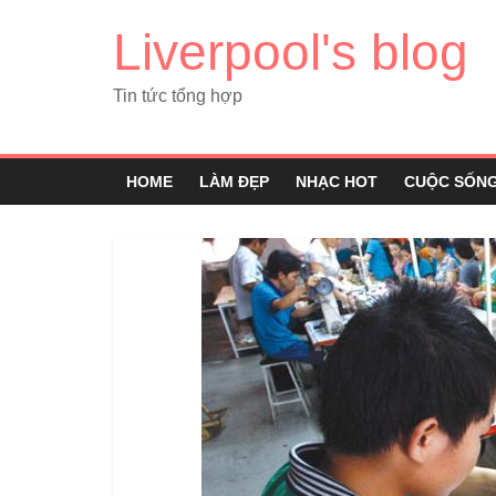
Liverpool's blog
Tin tức tổng hợp
HOME
LÀM ĐẸP
NHẠC HOT
CUỘC SỐN