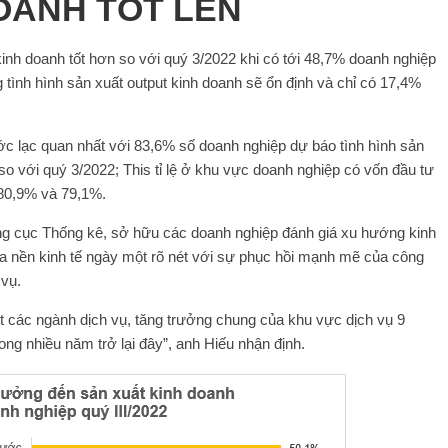
OANH TỐT LÊN
 kinh doanh tốt hơn so với quý 3/2022 khi có tới 48,7% doanh nghiệp
 tình hình sản xuất output kinh doanh sẽ ổn định và chỉ có 17,4%
c lạc quan nhất với 83,6% số doanh nghiệp dự báo tình hình sản
so với quý 3/2022; This tỉ lệ ở khu vực doanh nghiệp có vốn đầu tư
 80,9% và 79,1%.
g cục Thống kê, sở hữu các doanh nghiệp đánh giá xu hướng kinh
của nền kinh tế ngày một rõ nét với sự phục hồi mạnh mẽ của công
 vụ.
t các ngành dịch vụ, tăng trưởng chung của khu vực dịch vụ 9
ong nhiều năm trở lại đây”, anh Hiếu nhận định.