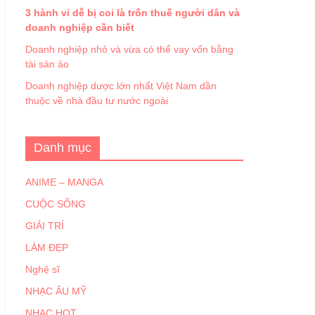
3 hành vi dễ bị coi là trốn thuế người dân và
doanh nghiệp cần biết
Doanh nghiệp nhỏ và vừa có thể vay vốn bằng
tài sản ảo
Doanh nghiệp dược lớn nhất Việt Nam dần
thuộc về nhà đầu tư nước ngoài
Danh mục
ANIME – MANGA
CUỘC SỐNG
GIẢI TRÍ
LÀM ĐẸP
Nghệ sĩ
NHẠC ÂU MỸ
NHẠC HOT