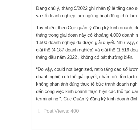
Đáng chú ý, tháng 9/2022 ghi nhận tỷ lệ tăng cao 
và số doanh nghiệp tạm ngừng hoạt động chờ làm th
Tuy nhiên, theo Cục quản lý đăng ký kinh doanh, đố
tháng trong giai đoạn này có khoảng 4.000 doanh n
1.500 doanh nghiệp đã được giải quyết. Như vậy, 
giải thể (4.187 doanh nghiệp) và giải thể (1.516 d
tháng đầu năm 2022 , không có bất thường biến.
“Do vậy, could not begnized, ratio tăng cao số lư
doanh nghiệp có thể giải quyết, chấm dứt tồn tại t
không phản ánh đúng thực tế bức tranh doanh nghiệ
đến công việc kinh doanh thực hiện các thủ tục đ
terminating ”, Cục Quản lý đăng ký kinh doanh địn
Post Views:
400