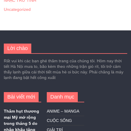
NHẠC TRỮ TÌNH
Uncategorized
Lời chào
Rất vui khi các bạn ghé thăm trang của chúng tôi. Hôm nay thời
tiết Hà Nội mưa to, bão kèm theo những trận gió rít, tôi trở cảm
thấy lạnh giữa cái thời tiết mùa hè oi bức này. Phải chăng là máy
lạnh đang bật hết công xuất
Bài viết mới
Danh mục
Thâm hụt thương
ANIME – MANGA
mại Mỹ mở rộng
CUỘC SỐNG
trong tháng 5 do
nhập khẩu tăng
GIẢI TRÍ