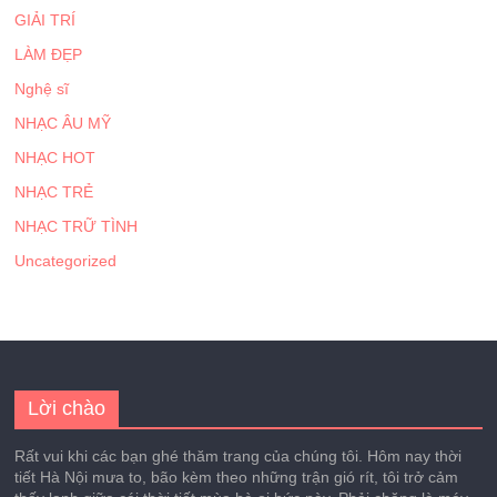
GIẢI TRÍ
LÀM ĐẸP
Nghệ sĩ
NHẠC ÂU MỸ
NHẠC HOT
NHẠC TRẺ
NHẠC TRỮ TÌNH
Uncategorized
Lời chào
Rất vui khi các bạn ghé thăm trang của chúng tôi. Hôm nay thời
tiết Hà Nội mưa to, bão kèm theo những trận gió rít, tôi trở cảm