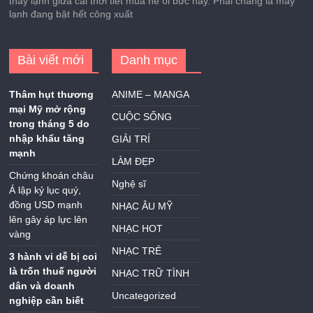
thấy lạnh giữa cái thời tiết mùa hè oi bức này. Phải chăng là máy
lạnh đang bật hết công xuất
Bài viết mới
Danh mục
Thâm hụt thương
ANIME – MANGA
mại Mỹ mở rộng
CUỘC SỐNG
trong tháng 5 do
nhập khẩu tăng
GIẢI TRÍ
mạnh
LÀM ĐẸP
Chứng khoán châu
Nghệ sĩ
Á lập kỷ lục quý,
đồng USD mạnh
NHẠC ÂU MỸ
lên gây áp lực lên
NHẠC HOT
vàng
NHẠC TRẺ
3 hành vi dễ bị coi
là trốn thuế người
NHẠC TRỮ TÌNH
dân và doanh
Uncategorized
nghiệp cần biết