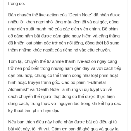
trong đó.
Bản chuyển thể live-action của “Death Note” đã nhận được
nhiều lời khen ngợi nhờ tông màu đen tối và gai góc, cũng
như diễn xuất mạnh mẽ của các diễn viên chính. Bộ phim
cố gắng nắm bắt được cảm giác nguy hiểm và căng thẳng
đã khiến loạt phim gốc trở nên nổi tiếng, đồng thời bổ sung
thêm những khúc ngoặt của riêng nó vào câu chuyện.
Tóm lại, chuyển thể từ anime thành live-action ngày càng
trở nên phổ biến trong những năm gần đây và với cách tiếp
cận phù hợp, chúng có thể thành công như loạt phim hoạt
hình hoặc truyện tranh gốc. Các bộ phim “Fullmetal
Alchemist” và “Death Note” là những ví dụ tuyệt vời về
cách chuyển thể người thật đóng có thể được thực hiện
đúng cách, trung thực với nguyên tác trong khi kết hợp các
kỹ thuật làm phim hiện đại.
Nếu bạn thích điều này hoặc nhận được bất cứ điều gì từ
bài viết này, tôi rất vui. Cảm ơn bạn đã ghé qua và quay lại