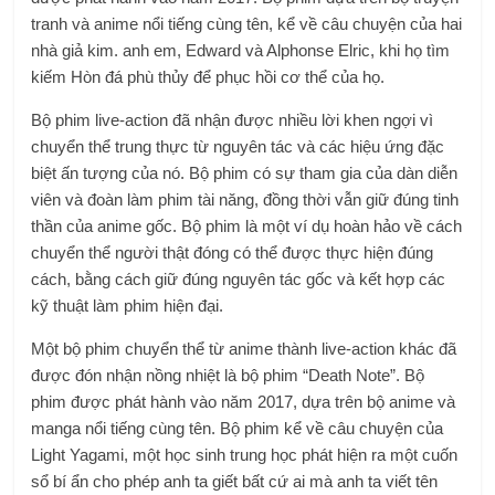
tranh và anime nổi tiếng cùng tên, kể về câu chuyện của hai
nhà giả kim. anh em, Edward và Alphonse Elric, khi họ tìm
kiếm Hòn đá phù thủy để phục hồi cơ thể của họ.
Bộ phim live-action đã nhận được nhiều lời khen ngợi vì
chuyển thể trung thực từ nguyên tác và các hiệu ứng đặc
biệt ấn tượng của nó. Bộ phim có sự tham gia của dàn diễn
viên và đoàn làm phim tài năng, đồng thời vẫn giữ đúng tinh
thần của anime gốc. Bộ phim là một ví dụ hoàn hảo về cách
chuyển thể người thật đóng có thể được thực hiện đúng
cách, bằng cách giữ đúng nguyên tác gốc và kết hợp các
kỹ thuật làm phim hiện đại.
Một bộ phim chuyển thể từ anime thành live-action khác đã
được đón nhận nồng nhiệt là bộ phim “Death Note”. Bộ
phim được phát hành vào năm 2017, dựa trên bộ anime và
manga nổi tiếng cùng tên. Bộ phim kể về câu chuyện của
Light Yagami, một học sinh trung học phát hiện ra một cuốn
sổ bí ẩn cho phép anh ta giết bất cứ ai mà anh ta viết tên