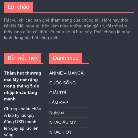
Lời chào
Rất vui khi các bạn ghé thăm trang của chúng tôi. Hôm nay thời
tiết Hà Nội mưa to, bão kèm theo những trận gió rít, tôi trở cảm
thấy lạnh giữa cái thời tiết mùa hè oi bức này. Phải chăng là máy
lạnh đang bật hết công xuất
Bài viết mới
Danh mục
Thâm hụt thương
ANIME – MANGA
mại Mỹ mở rộng
CUỘC SỐNG
trong tháng 5 do
nhập khẩu tăng
GIẢI TRÍ
mạnh
LÀM ĐẸP
Chứng khoán châu
Nghệ sĩ
Á lập kỷ lục quý,
đồng USD mạnh
NHẠC ÂU MỸ
lên gây áp lực lên
NHẠC HOT
vàng