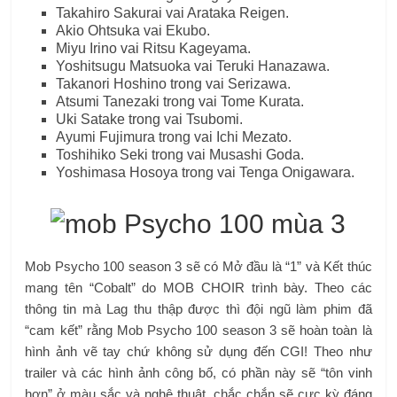
Takahiro Sakurai vai Arataka Reigen.
Akio Ohtsuka vai Ekubo.
Miyu Irino vai Ritsu Kageyama.
Yoshitsugu Matsuoka vai Teruki Hanazawa.
Takanori Hoshino trong vai Serizawa.
Atsumi Tanezaki trong vai Tome Kurata.
Uki Satake trong vai Tsubomi.
Ayumi Fujimura trong vai Ichi Mezato.
Toshihiko Seki trong vai Musashi Goda.
Yoshimasa Hosoya trong vai Tenga Onigawara.
Mob Psycho 100 season 3 sẽ có Mở đầu là “1” và Kết thúc
mang tên “Cobalt” do MOB CHOIR trình bày. Theo các
thông tin mà Lag thu thập được thì đội ngũ làm phim đã
“cam kết” rằng Mob Psycho 100 season 3 sẽ hoàn toàn là
hình ảnh vẽ tay chứ không sử dụng đến CGI! Theo như
trailer và các hình ảnh công bố, có phần này sẽ “tôn vinh
hơn” ở màu sắc và nghệ thuật, chắc chắn sẽ cực kỳ đáng