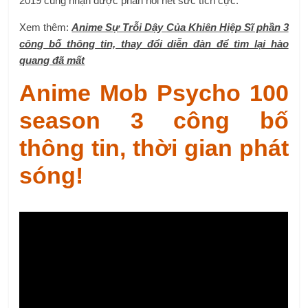
2019 cũng nhận được phản hồi hết sức tích cực.
Xem thêm:
Anime Sự Trỗi Dậy Của Khiên Hiệp Sĩ phần 3
công bố thông tin, thay đổi diễn đàn để tìm lại hào
quang đã mất
Anime Mob Psycho 100
season 3 công bố
thông tin, thời gian phát
sóng!