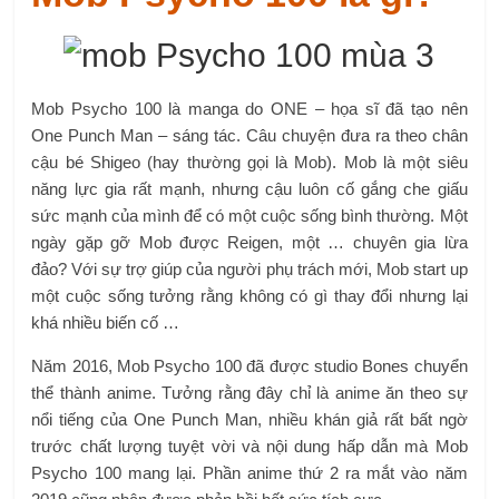
Mob Psycho 100 là manga do ONE – họa sĩ đã tạo nên
One Punch Man – sáng tác. Câu chuyện đưa ra theo chân
cậu bé Shigeo (hay thường gọi là Mob). Mob là một siêu
năng lực gia rất mạnh, nhưng cậu luôn cố gắng che giấu
sức mạnh của mình để có một cuộc sống bình thường. Một
ngày gặp gỡ Mob được Reigen, một … chuyên gia lừa
đảo? Với sự trợ giúp của người phụ trách mới, Mob start up
một cuộc sống tưởng rằng không có gì thay đổi nhưng lại
khá nhiều biến cố …
Năm 2016, Mob Psycho 100 đã được studio Bones chuyển
thể thành anime. Tưởng rằng đây chỉ là anime ăn theo sự
nổi tiếng của One Punch Man, nhiều khán giả rất bất ngờ
trước chất lượng tuyệt vời và nội dung hấp dẫn mà Mob
Psycho 100 mang lại. Phần anime thứ 2 ra mắt vào năm