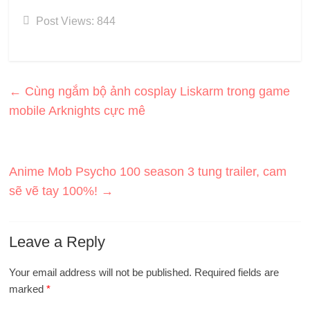
Post Views:
844
←
Cùng ngắm bộ ảnh cosplay Liskarm trong game
mobile Arknights cực mê
Anime Mob Psycho 100 season 3 tung trailer, cam
sẽ vẽ tay 100%!
→
Leave a Reply
Your email address will not be published.
Required fields are
marked
*