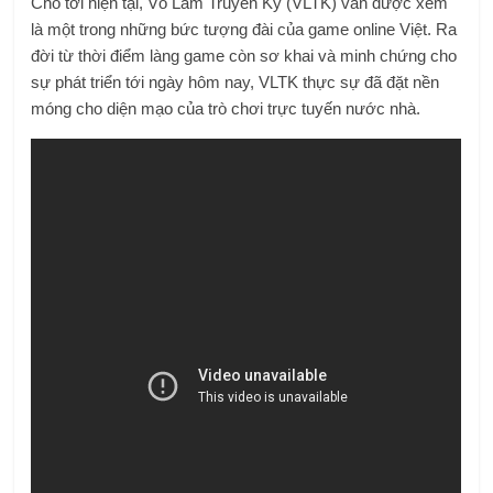
Cho tới hiện tại, Võ Lâm Truyền Kỳ (VLTK) vẫn được xem
là một trong những bức tượng đài của game online Việt. Ra
đời từ thời điểm làng game còn sơ khai và minh chứng cho
sự phát triển tới ngày hôm nay, VLTK thực sự đã đặt nền
móng cho diện mạo của trò chơi trực tuyến nước nhà.