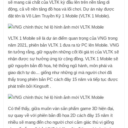
sẽ mang cái chất của VLTK kỳ đầu lên trên nền tảng di
động, cả về nền tảng đồ họa và lối chơi. Dự án này được
đặt tên là Võ Lâm Truyền Kỳ 1 Mobile (VLTK 1 Mobile).
VLTK 1 Mobile sẽ là dự án điểm quan trọng của VNG trong
năm 2021, phiên bản VLTK 1 đưa ra từ PC lên Mobile. VNG
tin tưởng rằng, giữ nguyên những cốt lõi giá trị của VLTK sẽ
nhận được sự hưởng ứng từ cộng đồng. VLTK 1 Mobile sẽ
giữ nguyên bản đồ họa, hệ thống ngũ hành, môn phái và
giao dịch tự do… giống như những gì mà người chơi đã
thấy trong phiên bản PC cách đây 15 năm và tiếp tục được
phát triển bởi Kingsoft .
Có thể thấy, giữa muôn vàn sản phẩm game 3D hiện đại,
sự quay về với phiên bản đồ họa 2D cách đây 15 năm ít
nhiều sẽ mang đến cho người chơi cảm giác thú vị giống