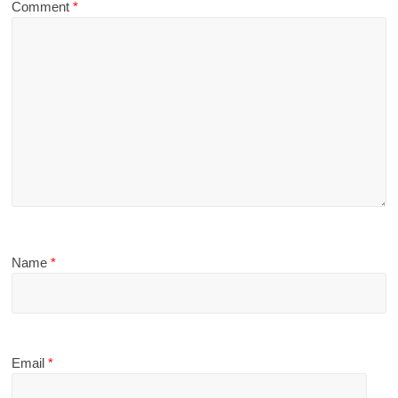
Comment
*
Name
*
Email
*