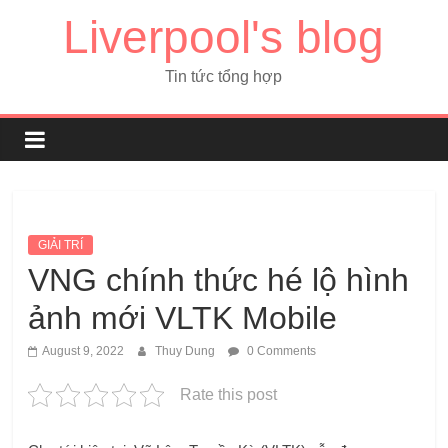
Liverpool's blog
Tin tức tổng hợp
GIẢI TRÍ
VNG chính thức hé lộ hình
ảnh mới VLTK Mobile
August 9, 2022
Thuy Dung
0 Comments
Rate this post