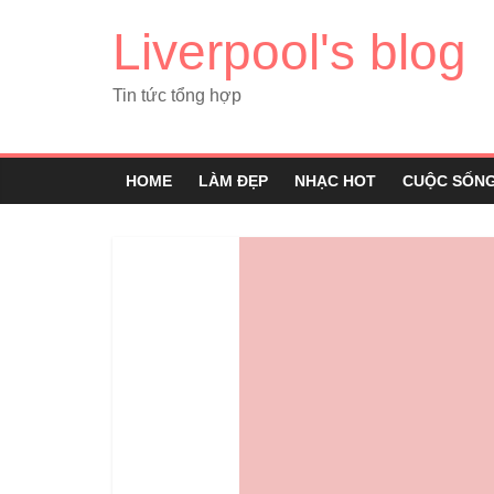
Liverpool's blog
Tin tức tổng hợp
HOME
LÀM ĐẸP
NHẠC HOT
CUỘC SỐN