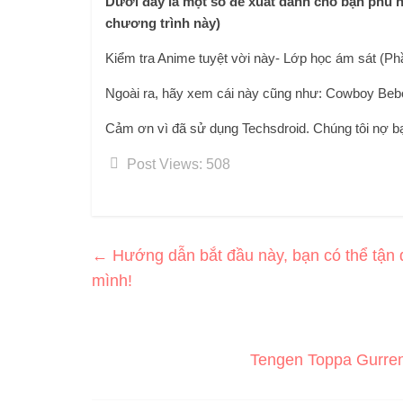
Dưới đây là một số đề xuất dành cho bạn phù 
chương trình này)
Kiểm tra Anime tuyệt vời này- Lớp học ám sát (P
Ngoài ra, hãy xem cái này cũng như: Cowboy Beb
Cảm ơn vì đã sử dụng Techsdroid. Chúng tôi nợ b
Post Views:
508
←
Hướng dẫn bắt đầu này, bạn có thể tận d
mình!
Tengen Toppa Gurre