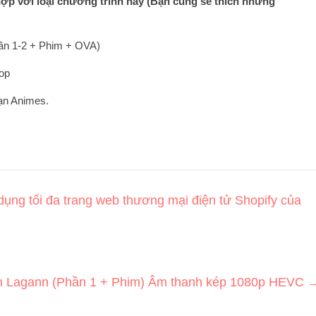
hợp với loại chương trình này (Bạn cũng sẽ thích những
hần 1-2 + Phim + OVA)
op
ạn Animes.
ụng tối đa trang web thương mại điện tử Shopify của
n Lagann (Phần 1 + Phim) Âm thanh kép 1080p HEVC