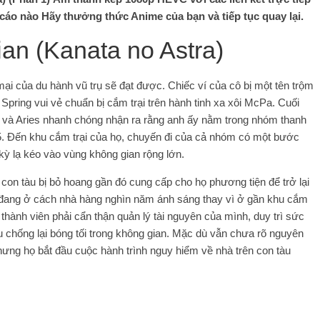
cáo nào Hãy thưởng thức Anime của bạn và tiếp tục quay lại.
ian (Kanata no Astra)
ại của du hành vũ trụ sẽ đạt được. Chiếc ví của cô bị một tên trộm
es Spring vui vẻ chuẩn bị cắm trại trên hành tinh xa xôi McPa. Cuối
, và Aries nhanh chóng nhận ra rằng anh ấy nằm trong nhóm thanh
B-5. Đến khu cắm trại của họ, chuyến đi của cả nhóm có một bước
kỳ lạ kéo vào vùng không gian rộng lớn.
con tàu bị bỏ hoang gần đó cung cấp cho họ phương tiện để trở lại
 đang ở cách nhà hàng nghìn năm ánh sáng thay vì ở gần khu cắm
n thành viên phải cẩn thận quản lý tài nguyên của mình, duy trì sức
chống lại bóng tối trong không gian. Mặc dù vẫn chưa rõ nguyên
nhưng họ bắt đầu cuộc hành trình nguy hiểm về nhà trên con tàu