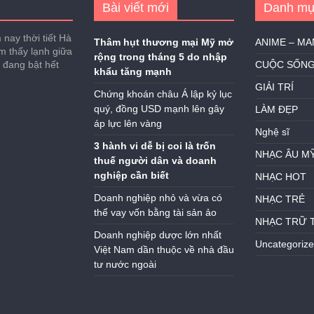
Bài viết mới
Danh mụ
nay thời tiết Hà
Thâm hụt thương mại Mỹ mở
ANIME – M
ảm thấy lạnh giữa
rộng trong tháng 5 do nhập
h đang bật hết
CUỘC SỐN
khẩu tăng mạnh
GIẢI TRÍ
Chứng khoán châu Á lập kỷ lục
quý, đồng USD mạnh lên gây
LÀM ĐẸP
áp lực lên vàng
Nghệ sĩ
3 hành vi dễ bị coi là trốn
NHẠC ÂU M
thuế người dân và doanh
nghiệp cần biết
NHẠC HOT
Doanh nghiệp nhỏ và vừa có
NHẠC TRẺ
thể vay vốn bằng tài sản ảo
NHẠC TRỮ 
Doanh nghiệp dược lớn nhất
Uncategoriz
Việt Nam dần thuộc về nhà đầu
tư nước ngoài