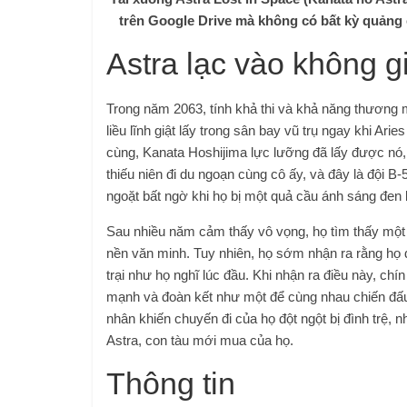
trên Google Drive mà không có bất kỳ quảng 
Astra lạc vào không g
Trong năm 2063, tính khả thi và khả năng thương m
liều lĩnh giật lấy trong sân bay vũ trụ ngay khi Ari
cùng, Kanata Hoshijima lực lưỡng đã lấy được nó
thiếu niên đi du ngoạn cùng cô ấy, và đây là đội 
ngoặt bất ngờ khi họ bị một quả cầu ánh sáng đen 
Sau nhiều năm cảm thấy vô vọng, họ tìm thấy một 
nền văn minh. Tuy nhiên, họ sớm nhận ra rằng họ
trại như họ nghĩ lúc đầu. Khi nhận ra điều này, chí
mạnh và đoàn kết như một để cùng nhau chiến đấu 
nhân khiến chuyến đi của họ đột ngột bị đình trệ, 
Astra, con tàu mới mua của họ.
Thông tin