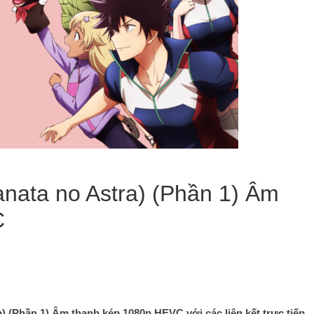
anata no Astra) (Phần 1) Âm
C
a) (Phần 1) Âm thanh kép 1080p HEVC với các liên kết trực tiếp