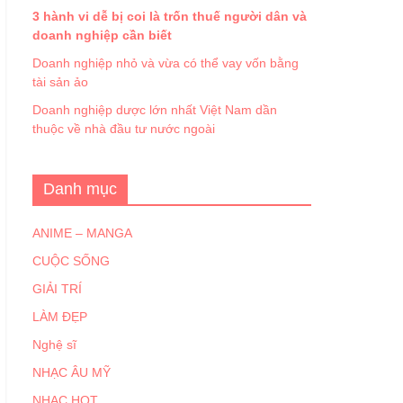
3 hành vi dễ bị coi là trốn thuế người dân và
doanh nghiệp cần biết
Doanh nghiệp nhỏ và vừa có thể vay vốn bằng
tài sản ảo
Doanh nghiệp dược lớn nhất Việt Nam dần
thuộc về nhà đầu tư nước ngoài
Danh mục
ANIME – MANGA
CUỘC SỐNG
GIẢI TRÍ
LÀM ĐẸP
Nghệ sĩ
NHẠC ÂU MỸ
NHẠC HOT