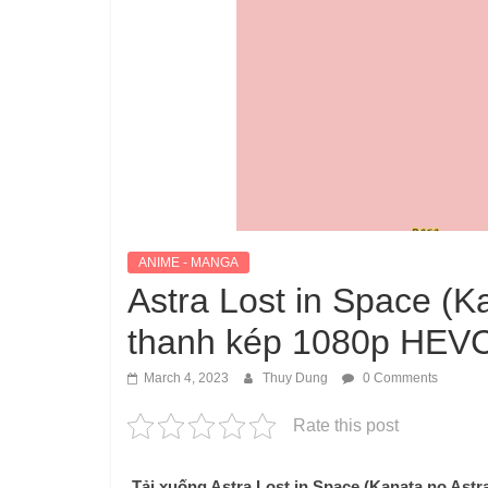
ANIME - MANGA
Astra Lost in Space (K
thanh kép 1080p HEV
March 4, 2023
Thuy Dung
0 Comments
Rate this post
Tải xuống Astra Lost in Space (Kanata no Astr