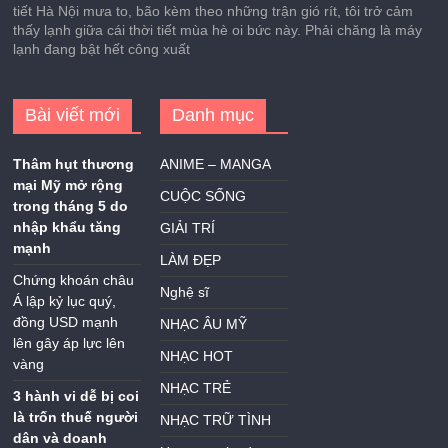
tiết Hà Nội mưa to, bão kèm theo những trận gió rít, tôi trở cảm
thấy lạnh giữa cái thời tiết mùa hè oi bức này. Phải chăng là máy
lạnh đang bật hết công xuất
Bài viết mới
Danh mục
Thâm hụt thương
ANIME – MANGA
mại Mỹ mở rộng
CUỘC SỐNG
trong tháng 5 do
nhập khẩu tăng
GIẢI TRÍ
mạnh
LÀM ĐẸP
Chứng khoán châu
Nghệ sĩ
Á lập kỷ lục quý,
đồng USD mạnh
NHẠC ÂU MỸ
lên gây áp lực lên
NHẠC HOT
vàng
NHẠC TRẺ
3 hành vi dễ bị coi
là trốn thuế người
NHẠC TRỮ TÌNH
dân và doanh