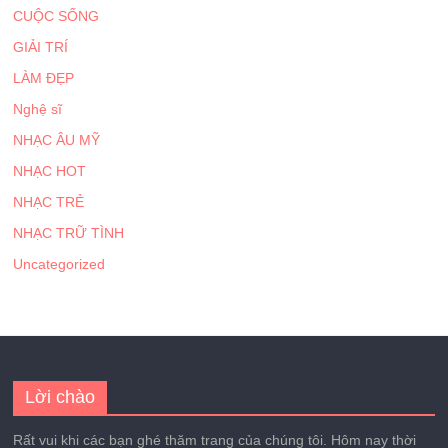
CUỘC SỐNG
GIẢI TRÍ
LÀM ĐẸP
Nghệ sĩ
NHẠC ÂU MỸ
NHẠC HOT
NHẠC TRẺ
NHẠC TRỮ TÌNH
Uncategorized
Lời chào
Rất vui khi các bạn ghé thăm trang của chúng tôi. Hôm nay thời