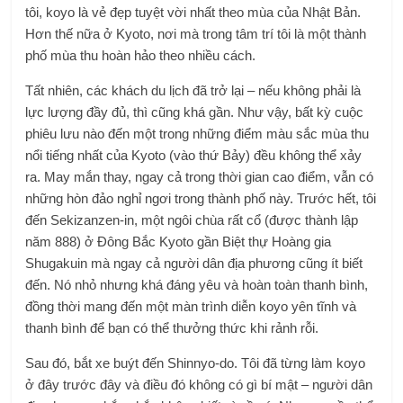
tôi, koyo là vẻ đẹp tuyệt vời nhất theo mùa của Nhật Bản.
Hơn thế nữa ở Kyoto, nơi mà trong tâm trí tôi là một thành
phố mùa thu hoàn hảo theo nhiều cách.
Tất nhiên, các khách du lịch đã trở lại – nếu không phải là
lực lượng đầy đủ, thì cũng khá gần. Như vậy, bất kỳ cuộc
phiêu lưu nào đến một trong những điểm màu sắc mùa thu
nổi tiếng nhất của Kyoto (vào thứ Bảy) đều không thể xảy
ra. May mắn thay, ngay cả trong thời gian cao điểm, vẫn có
những hòn đảo nghỉ ngơi trong thành phố này. Trước hết, tôi
đến Sekizanzen-in, một ngôi chùa rất cổ (được thành lập
năm 888) ở Đông Bắc Kyoto gần Biệt thự Hoàng gia
Shugakuin mà ngay cả người dân địa phương cũng ít biết
đến. Nó nhỏ nhưng khá đáng yêu và hoàn toàn thanh bình,
đồng thời mang đến một màn trình diễn koyo yên tĩnh và
thanh bình để bạn có thể thưởng thức khi rảnh rỗi.
Sau đó, bắt xe buýt đến Shinnyo-do. Tôi đã từng làm koyo
ở đây trước đây và điều đó không có gì bí mật – người dân