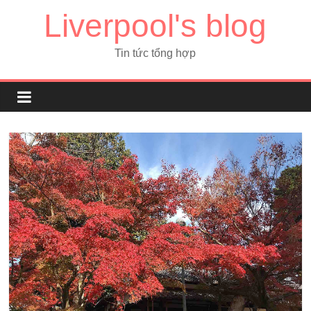
Liverpool's blog
Tin tức tổng hợp