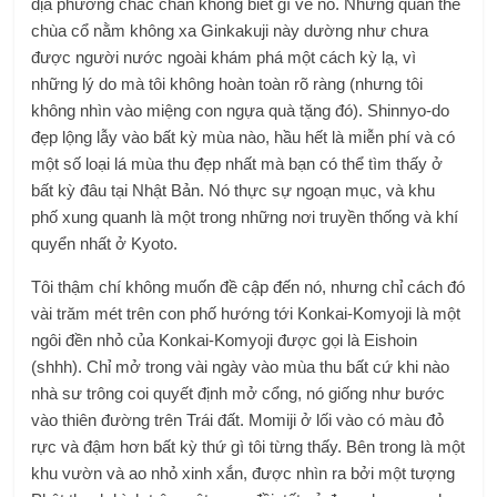
địa phương chắc chắn không biết gì về nó. Nhưng quần thể
chùa cổ nằm không xa Ginkakuji này dường như chưa
được người nước ngoài khám phá một cách kỳ lạ, vì
những lý do mà tôi không hoàn toàn rõ ràng (nhưng tôi
không nhìn vào miệng con ngựa quà tặng đó). Shinnyo-do
đẹp lộng lẫy vào bất kỳ mùa nào, hầu hết là miễn phí và có
một số loại lá mùa thu đẹp nhất mà bạn có thể tìm thấy ở
bất kỳ đâu tại Nhật Bản. Nó thực sự ngoạn mục, và khu
phố xung quanh là một trong những nơi truyền thống và khí
quyển nhất ở Kyoto.
Tôi thậm chí không muốn đề cập đến nó, nhưng chỉ cách đó
vài trăm mét trên con phố hướng tới Konkai-Komyoji là một
ngôi đền nhỏ của Konkai-Komyoji được gọi là Eishoin
(shhh). Chỉ mở trong vài ngày vào mùa thu bất cứ khi nào
nhà sư trông coi quyết định mở cổng, nó giống như bước
vào thiên đường trên Trái đất. Momiji ở lối vào có màu đỏ
rực và đậm hơn bất kỳ thứ gì tôi từng thấy. Bên trong là một
khu vườn và ao nhỏ xinh xắn, được nhìn ra bởi một tượng