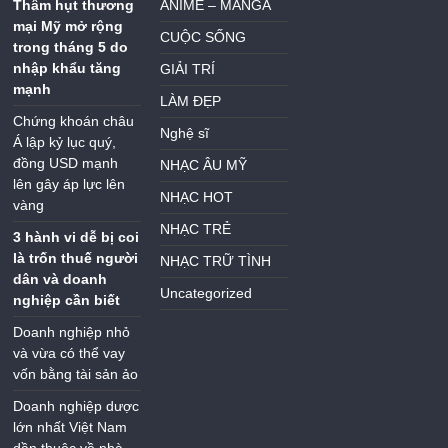
Thâm hụt thương
ANIME – MANGA
mại Mỹ mở rộng
CUỘC SỐNG
trong tháng 5 do
nhập khẩu tăng
GIẢI TRÍ
mạnh
LÀM ĐẸP
Chứng khoán châu
Nghệ sĩ
Á lập kỷ lục quý,
đồng USD mạnh
NHẠC ÂU MỸ
lên gây áp lực lên
NHẠC HOT
vàng
NHẠC TRẺ
3 hành vi dễ bị coi
là trốn thuế người
NHẠC TRỮ TÌNH
dân và doanh
Uncategorized
nghiệp cần biết
Doanh nghiệp nhỏ
và vừa có thể vay
vốn bằng tài sản ảo
Doanh nghiệp dược
lớn nhất Việt Nam