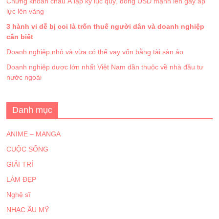
Chứng khoán châu Á lập kỷ lục quý, đồng USD mạnh lên gây áp
lực lên vàng
3 hành vi dễ bị coi là trốn thuế người dân và doanh nghiệp
cần biết
Doanh nghiệp nhỏ và vừa có thể vay vốn bằng tài sản ảo
Doanh nghiệp dược lớn nhất Việt Nam dần thuộc về nhà đầu tư
nước ngoài
Danh mục
ANIME – MANGA
CUỘC SỐNG
GIẢI TRÍ
LÀM ĐẸP
Nghệ sĩ
NHẠC ÂU MỸ