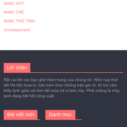
NHẠC HOT
NHẠC TRẺ
NHẠC TRỮ TÌNH
Uncategorized
Lời chào
Rất vui khi các bạn ghé thăm trang của chúng tôi. Hôm nay thời
tiết Hà Nội mưa to, bão kèm theo những trận gió rít, tôi trở cảm
thấy lạnh giữa cái thời tiết mùa hè oi bức này. Phải chăng là máy
lạnh đang bật hết công xuất
Bài viết mới
Danh mục