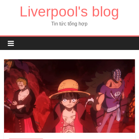
Liverpool's blog
Tin tức tổng hợp