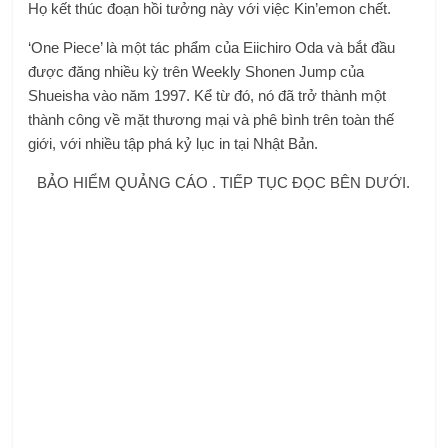
Họ kết thúc đoạn hồi tưởng này với việc Kin’emon chết.
‘One Piece’ là một tác phẩm của Eiichiro Oda và bắt đầu
được đăng nhiều kỳ trên Weekly Shonen Jump của
Shueisha vào năm 1997. Kể từ đó, nó đã trở thành một
thành công về mặt thương mại và phê bình trên toàn thế
giới, với nhiều tập phá kỷ lục in tại Nhật Bản.
BẢO HIỂM QUẢNG CÁO . TIẾP TỤC ĐỌC BÊN DƯỚI.