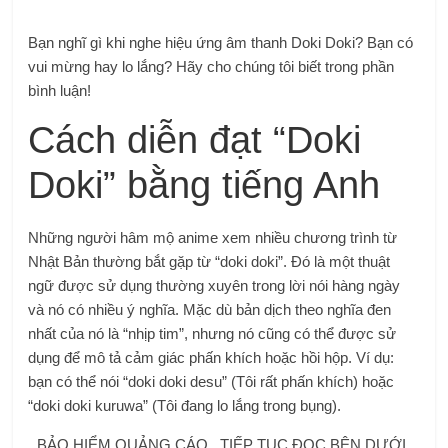
Bạn nghĩ gì khi nghe hiệu ứng âm thanh Doki Doki? Bạn có
vui mừng hay lo lắng? Hãy cho chúng tôi biết trong phần
bình luận!
Cách diễn đạt “Doki
Doki” bằng tiếng Anh
Những người hâm mộ anime xem nhiều chương trình từ
Nhật Bản thường bắt gặp từ “doki doki”. Đó là một thuật
ngữ được sử dụng thường xuyên trong lời nói hàng ngày
và nó có nhiều ý nghĩa. Mặc dù bản dịch theo nghĩa đen
nhất của nó là “nhịp tim”, nhưng nó cũng có thể được sử
dụng để mô tả cảm giác phấn khích hoặc hồi hộp. Ví dụ:
bạn có thể nói “doki doki desu” (Tôi rất phấn khích) hoặc
“doki doki kuruwa” (Tôi đang lo lắng trong bụng).
BẢO HIỂM QUẢNG CÁO . TIẾP TỤC ĐỌC BÊN DƯỚI.