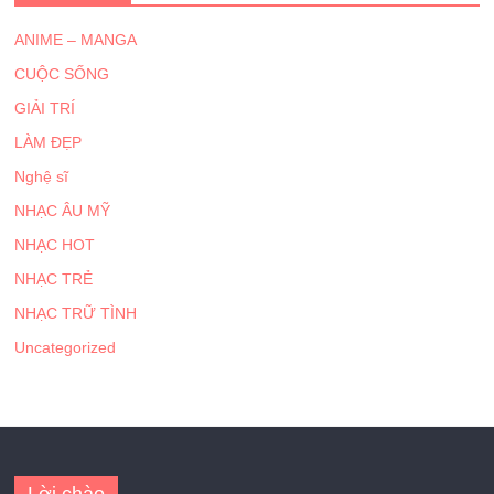
ANIME – MANGA
CUỘC SỐNG
GIẢI TRÍ
LÀM ĐẸP
Nghệ sĩ
NHẠC ÂU MỸ
NHẠC HOT
NHẠC TRẺ
NHẠC TRỮ TÌNH
Uncategorized
Lời chào