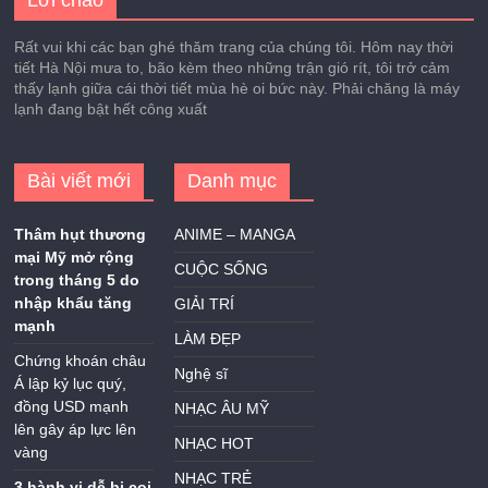
Rất vui khi các bạn ghé thăm trang của chúng tôi. Hôm nay thời
tiết Hà Nội mưa to, bão kèm theo những trận gió rít, tôi trở cảm
thấy lạnh giữa cái thời tiết mùa hè oi bức này. Phải chăng là máy
lạnh đang bật hết công xuất
Bài viết mới
Danh mục
Thâm hụt thương
ANIME – MANGA
mại Mỹ mở rộng
CUỘC SỐNG
trong tháng 5 do
nhập khẩu tăng
GIẢI TRÍ
mạnh
LÀM ĐẸP
Chứng khoán châu
Nghệ sĩ
Á lập kỷ lục quý,
đồng USD mạnh
NHẠC ÂU MỸ
lên gây áp lực lên
NHẠC HOT
vàng
NHẠC TRẺ
3 hành vi dễ bị coi