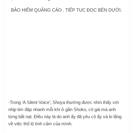
BẢO HIỂM QUẢNG CÁO . TIẾP TỤC ĐỌC BÊN DƯỚI.
-Trong ‘A Silent Voice’, Shoya thường được nhìn thấy với
nhịp tim đập nhanh mỗi khi ở gần Shoko, cô gái mà anh
từng bắt nạt. Điều này là do anh ấy đã yêu cô ấy và lo lắng
về việc thổ lộ tình cảm của mình.