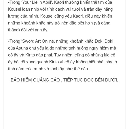
-Trong ‘Your Lie in April’, Kaori thường khiến trái tim của
Kousei loạn nhịp với tính cách vui tươi và tràn đầy năng
lượng của mình. Kousei cũng yêu Kaori, điều này khiến
những khoảnh khắc này trở nên đặc biệt hơn (và căng
thẳng) đối với anh ấy.
-Trong ‘Sword Art Online, những khoảnh khắc Doki Doki
của Asuna chủ yếu là do những tình huống nguy hiểm mà
cô ấy và Kirito gặp phải. Tuy nhiên, cũng có những lúc cô
ấy bối rối xung quanh Kirito vì cô ấy không biết phải bày tỏ
tình cảm của mình với anh ấy như thế nào.
BẢO HIỂM QUẢNG CÁO . TIẾP TỤC ĐỌC BÊN DƯỚI.