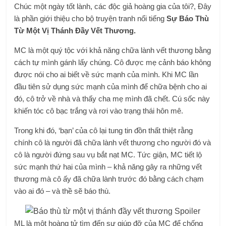
Chúc một ngày tốt lành, các độc giả hoàng gia của tôi?, Đây
là phần giới thiệu cho bộ truyện tranh nổi tiếng
Sự Báo Thù
Từ Một Vị Thánh Đầy Vết Thương.
MC là một quý tộc với khả năng chữa lành vết thương bằng
cách tự mình gánh lấy chúng. Cô được mẹ cảnh báo không
được nói cho ai biết về sức mạnh của mình. Khi MC lần
đầu tiên sử dụng sức mạnh của mình để chữa bệnh cho ai
đó, cô trở về nhà và thấy cha mẹ mình đã chết. Cú sốc này
khiến tóc cô bạc trắng và rơi vào trạng thái hôn mê.
Trong khi đó, ‘bạn’ của cô lại tung tin đồn thất thiệt rằng
chính cô là người đã chữa lành vết thương cho người đó và
cô là người đứng sau vụ bắt nạt MC. Tức giận, MC tiết lộ
sức mạnh thứ hai của mình – khả năng gây ra những vết
thương mà cô ấy đã chữa lành trước đó bằng cách chạm
vào ai đó – và thề sẽ báo thù.
ML là một hoàng tử tìm đến sự giúp đỡ của MC để chống