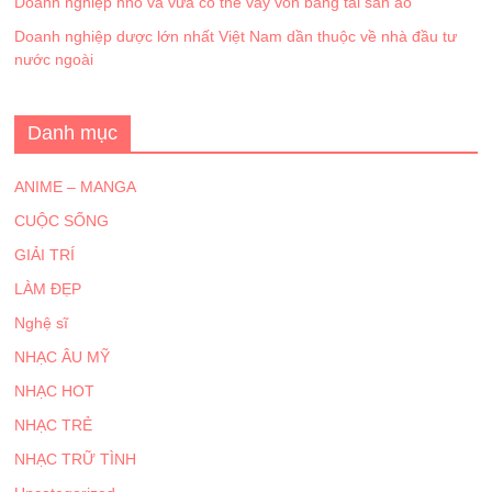
Doanh nghiệp nhỏ và vừa có thể vay vốn bằng tài sản ảo
Doanh nghiệp dược lớn nhất Việt Nam dần thuộc về nhà đầu tư
nước ngoài
Danh mục
ANIME – MANGA
CUỘC SỐNG
GIẢI TRÍ
LÀM ĐẸP
Nghệ sĩ
NHẠC ÂU MỸ
NHẠC HOT
NHẠC TRẺ
NHẠC TRỮ TÌNH