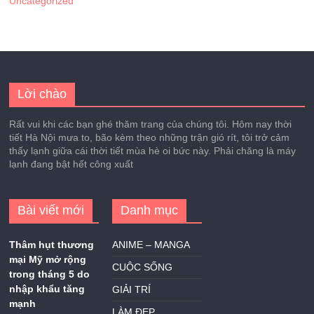
Uncategorized
Lời chào
Rất vui khi các bạn ghé thăm trang của chúng tôi. Hôm nay thời
tiết Hà Nội mưa to, bão kèm theo những trận gió rít, tôi trở cảm
thấy lạnh giữa cái thời tiết mùa hè oi bức này. Phải chăng là máy
lạnh đang bật hết công xuất
Bài viết mới
Danh mục
Thâm hụt thương
ANIME – MANGA
mại Mỹ mở rộng
CUỘC SỐNG
trong tháng 5 do
nhập khẩu tăng
GIẢI TRÍ
mạnh
LÀM ĐẸP