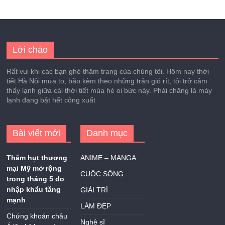
Lời chào
Rất vui khi các bạn ghé thăm trang của chúng tôi. Hôm nay thời
tiết Hà Nội mưa to, bão kèm theo những trận gió rít, tôi trở cảm
thấy lạnh giữa cái thời tiết mùa hè oi bức này. Phải chăng là máy
lạnh đang bật hết công xuất
Bài viết mới
Danh mục
Thâm hụt thương
ANIME – MANGA
mại Mỹ mở rộng
CUỘC SỐNG
trong tháng 5 do
nhập khẩu tăng
GIẢI TRÍ
mạnh
LÀM ĐẸP
Chứng khoán châu
Nghệ sĩ