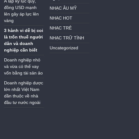
Á lập kỷ lục quý,
đồng USD mạnh
NHẠC ÂU MỸ
lên gây áp lực lên
NHẠC HOT
vàng
NHẠC TRẺ
3 hành vi dễ bị coi
là trốn thuế người
NHẠC TRỮ TÌNH
dân và doanh
Uncategorized
nghiệp cần biết
Doanh nghiệp nhỏ
và vừa có thể vay
vốn bằng tài sản ảo
Doanh nghiệp dược
lớn nhất Việt Nam
dần thuộc về nhà
đầu tư nước ngoài