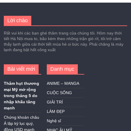
Lời chào
Rất vui khi các bạn ghé thăm trang của chúng tôi. Hôm nay thời
tiết Hà Nội mưa to, bão kèm theo những trận gió rít, tôi trở cảm
thấy lạnh giữa cái thời tiết mùa hè oi bức này. Phải chăng là máy
lạnh đang bật hết công xuất
Bài viết mới
Danh mục
Thâm hụt thương
ANIME – MANGA
mại Mỹ mở rộng
CUỘC SỐNG
trong tháng 5 do
nhập khẩu tăng
GIẢI TRÍ
mạnh
LÀM ĐẸP
Chứng khoán châu
Nghệ sĩ
Á lập kỷ lục quý,
đồng USD mạnh
NHẠC ÂU MỸ