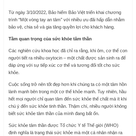
Từ ngày 3/10/2022, Bảo hiểm Bảo Việt triển khai chương
trình “Một vòng tay an tâm” với nhiều ưu đãi hấp dẫn nhằm
bảo vệ, chia sẻ và gia tăng quyền lợi cho khách hàng.
Tầm quan trọng của sức khỏe tâm thần
Các nghiên cứu khoa học đã chỉ ra rằng, khi ôm, cơ thể con
người tiết ra nhiều oxytocin – một chất được sản sinh ra để
đáp ứng với sự tiếp xúc cơ thể và tương đối tốt cho sức
khỏe.
Cuộc sống trở nên tốt đẹp hơn khi chúng ta có một tâm hồn
lành mạnh bên trong một cơ thể khỏe mạnh. Tuy nhiên, hầu
hết mọi người chỉ quan tâm đến sức khỏe thể chất mà ít khi
chú ý đến sức khỏe tinh thần. Thậm chí, nhiều người không
biết sức khỏe tâm thần của mình đang bất ổn.
Sức khỏe tâm thần được Tổ chức Y tế Thế giới (WHO)
định nghĩa là trạng thái sức khỏe mà một cá nhân nhận ra