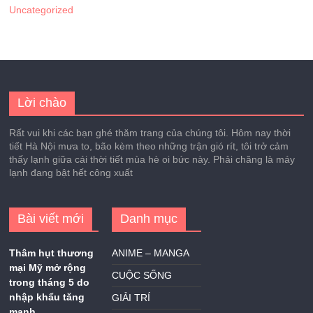
Uncategorized
Lời chào
Rất vui khi các bạn ghé thăm trang của chúng tôi. Hôm nay thời
tiết Hà Nội mưa to, bão kèm theo những trận gió rít, tôi trở cảm
thấy lạnh giữa cái thời tiết mùa hè oi bức này. Phải chăng là máy
lạnh đang bật hết công xuất
Bài viết mới
Danh mục
Thâm hụt thương
ANIME – MANGA
mại Mỹ mở rộng
CUỘC SỐNG
trong tháng 5 do
nhập khẩu tăng
GIẢI TRÍ
mạnh