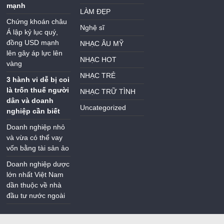
mạnh
LÀM ĐẸP
Chứng khoán châu
Nghệ sĩ
Á lập kỷ lục quý,
đồng USD mạnh
NHẠC ÂU MỸ
lên gây áp lực lên
NHẠC HOT
vàng
NHẠC TRẺ
3 hành vi dễ bị coi
là trốn thuế người
NHẠC TRỮ TÌNH
dân và doanh
Uncategorized
nghiệp cần biết
Doanh nghiệp nhỏ
và vừa có thể vay
vốn bằng tài sản ảo
Doanh nghiệp dược
lớn nhất Việt Nam
dần thuộc về nhà
đầu tư nước ngoài