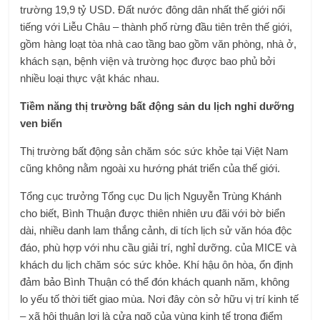
trường 19,9 tỷ USD. Đất nước đông dân nhất thế giới nổi
tiếng với Liễu Châu – thành phố rừng đầu tiên trên thế giới,
gồm hàng loạt tòa nhà cao tầng bao gồm văn phòng, nhà ở,
khách sạn, bệnh viện và trường học được bao phủ bởi
nhiều loại thực vật khác nhau.
Tiềm năng thị trường bất động sản du lịch nghỉ dưỡng
ven biển
Thị trường bất động sản chăm sóc sức khỏe tại Việt Nam
cũng không nằm ngoài xu hướng phát triển của thế giới.
Tổng cục trưởng Tổng cục Du lịch Nguyễn Trùng Khánh
cho biết, Bình Thuận được thiên nhiên ưu đãi với bờ biển
dài, nhiều danh lam thắng cảnh, di tích lịch sử văn hóa độc
đáo, phù hợp với nhu cầu giải trí, nghỉ dưỡng. của MICE và
khách du lịch chăm sóc sức khỏe. Khí hậu ôn hòa, ổn định
đảm bảo Bình Thuận có thể đón khách quanh năm, không
lo yếu tố thời tiết giao mùa. Nơi đây còn sở hữu vị trí kinh tế
– xã hội thuận lợi là cửa ngõ của vùng kinh tế trọng điểm