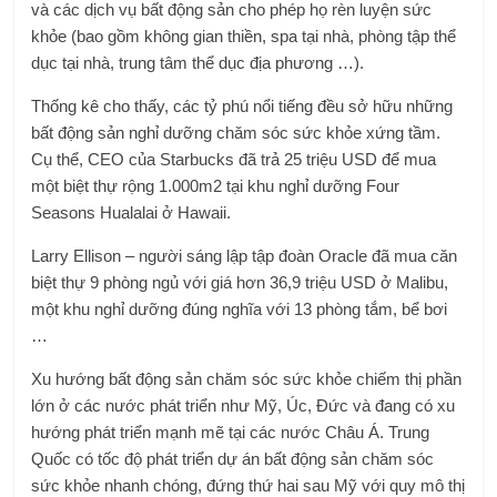
và các dịch vụ bất động sản cho phép họ rèn luyện sức
khỏe (bao gồm không gian thiền, spa tại nhà, phòng tập thể
dục tại nhà, trung tâm thể dục địa phương …).
Thống kê cho thấy, các tỷ phú nổi tiếng đều sở hữu những
bất động sản nghỉ dưỡng chăm sóc sức khỏe xứng tầm.
Cụ thể, CEO của Starbucks đã trả 25 triệu USD để mua
một biệt thự rộng 1.000m2 tại khu nghỉ dưỡng Four
Seasons Hualalai ở Hawaii.
Larry Ellison – người sáng lập tập đoàn Oracle đã mua căn
biệt thự 9 phòng ngủ với giá hơn 36,9 triệu USD ở Malibu,
một khu nghỉ dưỡng đúng nghĩa với 13 phòng tắm, bể bơi
…
Xu hướng bất động sản chăm sóc sức khỏe chiếm thị phần
lớn ở các nước phát triển như Mỹ, Úc, Đức và đang có xu
hướng phát triển mạnh mẽ tại các nước Châu Á. Trung
Quốc có tốc độ phát triển dự án bất động sản chăm sóc
sức khỏe nhanh chóng, đứng thứ hai sau Mỹ với quy mô thị