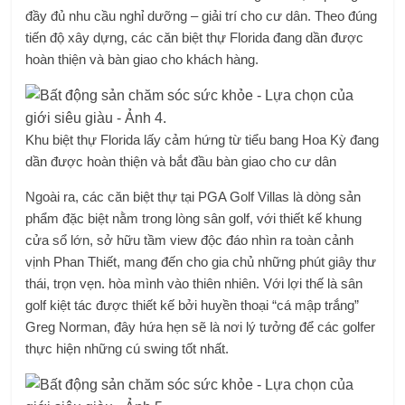
đầy đủ nhu cầu nghỉ dưỡng – giải trí cho cư dân. Theo đúng
tiến độ xây dựng, các căn biệt thự Florida đang dần được
hoàn thiện và bàn giao cho khách hàng.
Khu biệt thự Florida lấy cảm hứng từ tiểu bang Hoa Kỳ đang
dần được hoàn thiện và bắt đầu bàn giao cho cư dân
Ngoài ra, các căn biệt thự tại PGA Golf Villas là dòng sản
phẩm đặc biệt nằm trong lòng sân golf, với thiết kế khung
cửa sổ lớn, sở hữu tầm view độc đáo nhìn ra toàn cảnh
vịnh Phan Thiết, mang đến cho gia chủ những phút giây thư
thái, trọn vẹn. hòa mình vào thiên nhiên. Với lợi thế là sân
golf kiệt tác được thiết kế bởi huyền thoại “cá mập trắng”
Greg Norman, đây hứa hẹn sẽ là nơi lý tưởng để các golfer
thực hiện những cú swing tốt nhất.