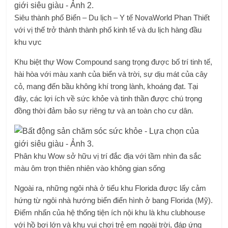
Siêu thành phố Biển – Du lịch – Y tế NovaWorld Phan Thiết
với vị thế trở thành thành phố kinh tế và du lịch hàng đầu
khu vực
Khu biệt thự Wow Compound sang trọng được bố trí tinh tế,
hài hòa với màu xanh của biển và trời, sự dịu mát của cây
cỏ, mang đến bầu không khí trong lành, khoáng đạt. Tại
đây, các lợi ích về sức khỏe và tinh thần được chú trọng
đồng thời đảm bảo sự riêng tư và an toàn cho cư dân.
Phân khu Wow sở hữu vị trí đắc địa với tầm nhìn đa sắc
màu ôm trọn thiên nhiên vào không gian sống
Ngoài ra, những ngôi nhà ở tiểu khu Florida được lấy cảm
hứng từ ngôi nhà hướng biển điển hình ở bang Florida (Mỹ).
Điểm nhấn của hệ thống tiện ích nội khu là khu clubhouse
với hồ bơi lớn và khu vui chơi trẻ em ngoài trời, đáp ứng