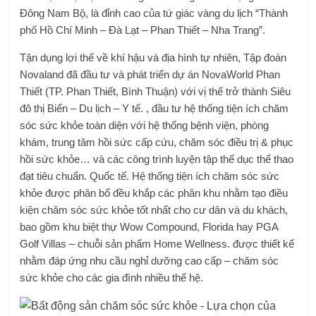
Đông Nam Bộ, là đỉnh cao của tứ giác vàng du lịch “Thành
phố Hồ Chí Minh – Đà Lạt – Phan Thiết – Nha Trang”.
Tận dụng lợi thế về khí hậu và địa hình tự nhiên, Tập đoàn
Novaland đã đầu tư và phát triển dự án NovaWorld Phan
Thiết (TP. Phan Thiết, Bình Thuận) với vị thế trở thành Siêu
đô thị Biển – Du lịch – Y tế. , đầu tư hệ thống tiện ích chăm
sóc sức khỏe toàn diện với hệ thống bệnh viện, phòng
khám, trung tâm hồi sức cấp cứu, chăm sóc điều trị & phục
hồi sức khỏe… và các công trình luyện tập thể dục thể thao
đạt tiêu chuẩn. Quốc tế. Hệ thống tiện ích chăm sóc sức
khỏe được phân bổ đều khắp các phân khu nhằm tạo điều
kiện chăm sóc sức khỏe tốt nhất cho cư dân và du khách,
bao gồm khu biệt thự Wow Compound, Florida hay PGA
Golf Villas – chuỗi sản phẩm Home Wellness. được thiết kế
nhằm đáp ứng nhu cầu nghỉ dưỡng cao cấp – chăm sóc
sức khỏe cho các gia đình nhiều thế hệ.