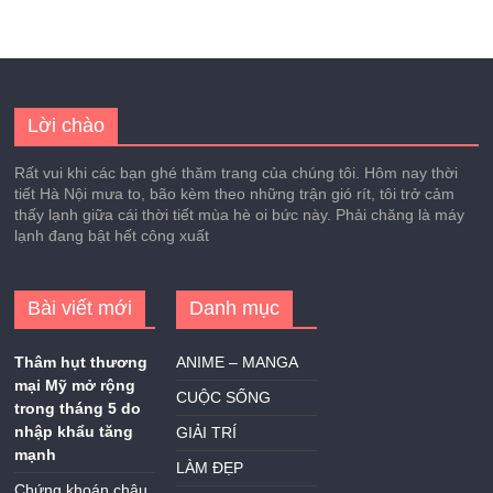
Lời chào
Rất vui khi các bạn ghé thăm trang của chúng tôi. Hôm nay thời
tiết Hà Nội mưa to, bão kèm theo những trận gió rít, tôi trở cảm
thấy lạnh giữa cái thời tiết mùa hè oi bức này. Phải chăng là máy
lạnh đang bật hết công xuất
Bài viết mới
Danh mục
Thâm hụt thương
ANIME – MANGA
mại Mỹ mở rộng
CUỘC SỐNG
trong tháng 5 do
nhập khẩu tăng
GIẢI TRÍ
mạnh
LÀM ĐẸP
Chứng khoán châu